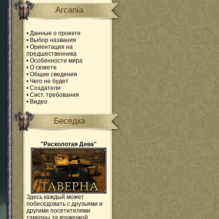
Arcania
•
Данные о проекте
•
Выбор названия
•
Ориентация на
предшественника
•
Особенности мира
•
О сюжете
•
Общие сведения
•
Чего не будет
•
Создатели
•
Сист. требования
•
Видео
Беседка
"Расколотая Дева"
Здесь каждый может
побеседовать с друзьями и
другими посетителями
таверны за кружечкой