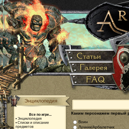
Энциклопедия
Каким персонажем первый 
Все по игре...
•
Энциклопедия
Воин
•
Списки и описание
предметов
Лучник/Арбалетчик