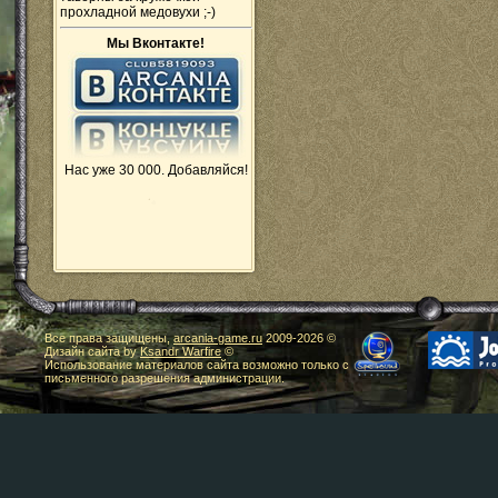
прохладной медовухи ;-)
Мы Вконтакте!
Нас уже 30 000. Добавляйся!
Все права защищены,
arcania-game.ru
2009-
2026 ©
Дизайн сайта by
Ksandr Warfire
©
Использование материалов сайта возможно только с
письменного разрешения администрации.