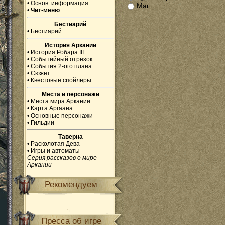
•
Основ. информация
Маг
•
Чит-меню
Бестиарий
•
Бестиарий
История Аркании
•
История Робара III
•
Событийный отрезок
•
События 2-ого плана
•
Сюжет
•
Квестовые спойлеры
Места и персонажи
•
Места мира Аркании
•
Карта Аргаана
•
Основные персонажи
•
Гильдии
Таверна
•
Расколотая Дева
•
Игры и автоматы
Серия рассказов о мире
Аркании
Рекомендуем
Пресса об игре