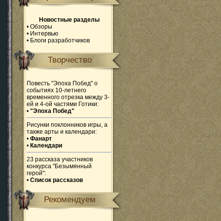
Новостные разделы
•
Обзоры
•
Интервью
•
Блоги разработчиков
Творчество
Повесть "Эпоха Побед" о
событиях 10-летнего
временного отрезка между 3-
ей и 4-ой частями Готики:
•
"Эпоха Побед"
Рисунки поклонников игры, а
также арты и календари:
•
Фанарт
•
Календари
23 рассказа участников
конкурса "Безымянный
герой":
•
Список рассказов
Рекомендуем