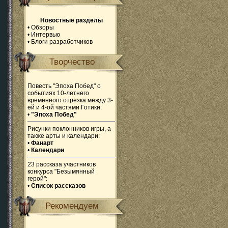
Новостные разделы
•
Обзоры
•
Интервью
•
Блоги разработчиков
Творчество
Повесть "Эпоха Побед" о
событиях 10-летнего
временного отрезка между 3-
ей и 4-ой частями Готики:
•
"Эпоха Побед"
Рисунки поклонников игры, а
также арты и календари:
•
Фанарт
•
Календари
23 рассказа участников
конкурса "Безымянный
герой":
•
Список рассказов
Рекомендуем