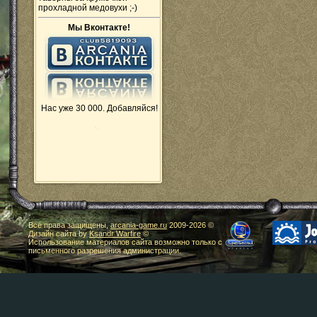
прохладной медовухи ;-)
Мы Вконтакте!
Нас уже 30 000. Добавляйся!
Все права защищены,
arcania-game.ru
2009-
2026 ©
Дизайн сайта by
Ksandr Warfire
©
Использование материалов сайта возможно только с
письменного разрешения администрации.