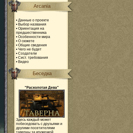
Arcania
•
Данные о проекте
•
Выбор названия
•
Ориентация на
предшественника
•
Особенности мира
•
О сюжете
•
Общие сведения
•
Чего не будет
•
Создатели
•
Сист. требования
•
Видео
Беседка
"Расколотая Дева"
Здесь каждый может
побеседовать с друзьями и
другими посетителями
таверны за кружечкой