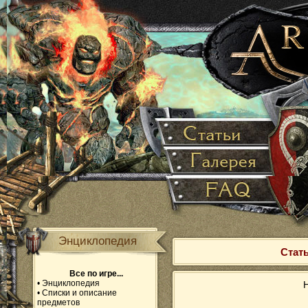
Энциклопедия
Стать
Все по игре...
•
Энциклопедия
Н
•
Списки и описание
предметов