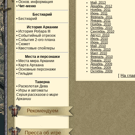
•
Основ. информация
Май, 2013
•
Чит-меню
Декабрь, 2012
Ноябрь, 2011
Июнь, 2011
Бестиарий
Февраль, 2011
•
Бестиарий
Январь, 2011
Ноябрь, 2010
История Аркании
Октябрь, 2010
•
История Робара III
Сентябрь, 2010
Август, 2010
•
Событийный отрезок
Июль, 2010
•
События 2-ого плана
Июнь, 2010
•
Сюжет
Май, 2010
•
Квестовые спойлеры
Апрель, 2010
Март, 2010
Места и персонажи
Февраль, 2010
Январь, 2010
•
Места мира Аркании
Декабрь, 2009
•
Карта Аргаана
Ноябрь, 2009
•
Основные персонажи
Октябрь, 2009
•
Гильдии
[
На гла
Таверна
•
Расколотая Дева
•
Игры и автоматы
Серия рассказов о мире
Аркании
Рекомендуем
Пресса об игре