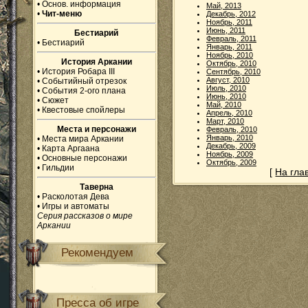
•
Основ. информация
Май, 2013
•
Чит-меню
Декабрь, 2012
Ноябрь, 2011
Июнь, 2011
Бестиарий
Февраль, 2011
•
Бестиарий
Январь, 2011
Ноябрь, 2010
История Аркании
Октябрь, 2010
•
История Робара III
Сентябрь, 2010
Август, 2010
•
Событийный отрезок
Июль, 2010
•
События 2-ого плана
Июнь, 2010
•
Сюжет
Май, 2010
•
Квестовые спойлеры
Апрель, 2010
Март, 2010
Места и персонажи
Февраль, 2010
Январь, 2010
•
Места мира Аркании
Декабрь, 2009
•
Карта Аргаана
Ноябрь, 2009
•
Основные персонажи
Октябрь, 2009
•
Гильдии
[
На гла
Таверна
•
Расколотая Дева
•
Игры и автоматы
Серия рассказов о мире
Аркании
Рекомендуем
Пресса об игре