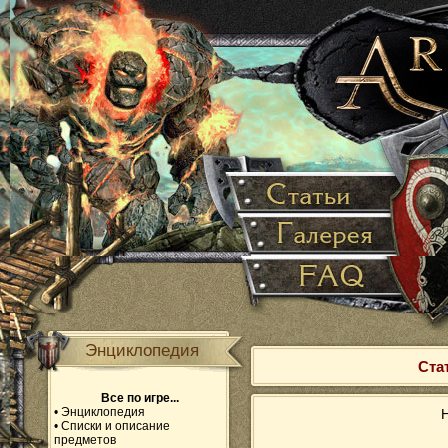
Энциклопедия
Ста
Все по игре...
•
Энциклопедия
Н
•
Списки и описание
предметов