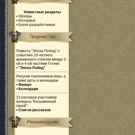
Новостные разделы
•
Обзоры
•
Интервью
•
Блоги разработчиков
Творчество
Повесть "Эпоха Побед" о
событиях 10-летнего
временного отрезка между 3-
ей и 4-ой частями Готики:
•
"Эпоха Побед"
Рисунки поклонников игры, а
также арты и календари:
•
Фанарт
•
Календари
23 рассказа участников
конкурса "Безымянный
герой":
•
Список рассказов
Рекомендуем