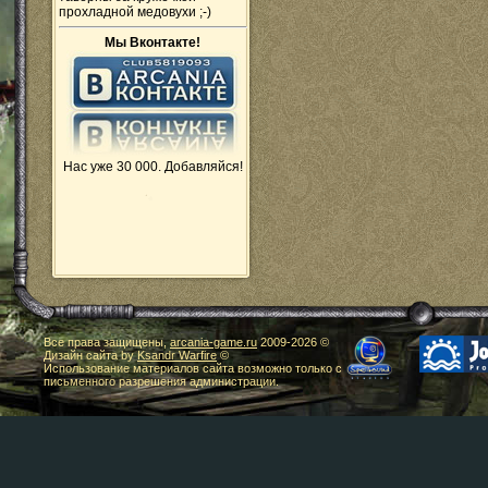
прохладной медовухи ;-)
Мы Вконтакте!
Нас уже 30 000. Добавляйся!
Все права защищены,
arcania-game.ru
2009-
2026 ©
Дизайн сайта by
Ksandr Warfire
©
Использование материалов сайта возможно только с
письменного разрешения администрации.