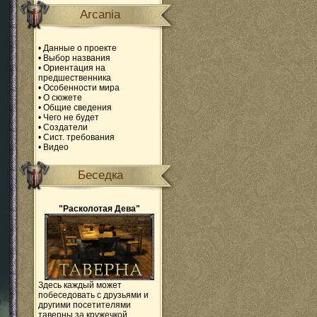
Arcania
•
Данные о проекте
•
Выбор названия
•
Ориентация на
предшественника
•
Особенности мира
•
О сюжете
•
Общие сведения
•
Чего не будет
•
Создатели
•
Сист. требования
•
Видео
Беседка
"Расколотая Дева"
Здесь каждый может
побеседовать с друзьями и
другими посетителями
таверны за кружечкой