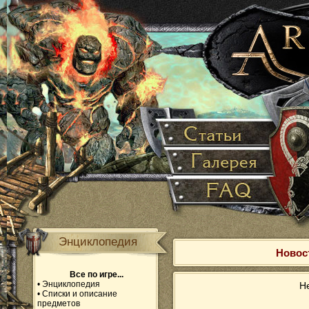
Энциклопедия
Новост
Все по игре...
•
Энциклопедия
Не
•
Списки и описание
предметов