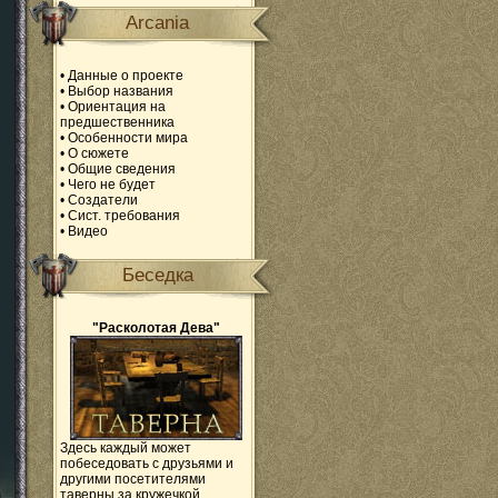
Arcania
•
Данные о проекте
•
Выбор названия
•
Ориентация на
предшественника
•
Особенности мира
•
О сюжете
•
Общие сведения
•
Чего не будет
•
Создатели
•
Сист. требования
•
Видео
Беседка
"Расколотая Дева"
Здесь каждый может
побеседовать с друзьями и
другими посетителями
таверны за кружечкой