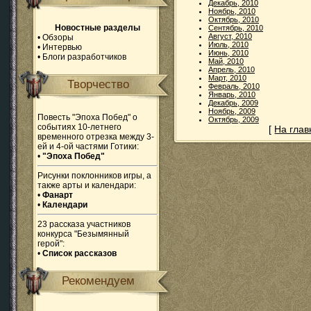
Декабрь, 2010
Ноябрь, 2010
Октябрь, 2010
Новостные разделы
Сентябрь, 2010
Август, 2010
•
Обзоры
Июль, 2010
•
Интервью
Июнь, 2010
•
Блоги разработчиков
Май, 2010
Апрель, 2010
Март, 2010
Творчество
Февраль, 2010
Январь, 2010
Декабрь, 2009
Ноябрь, 2009
Повесть "Эпоха Побед" о
Октябрь, 2009
событиях 10-летнего
[
На гла
временного отрезка между 3-
ей и 4-ой частями Готики:
•
"Эпоха Побед"
Рисунки поклонников игры, а
также арты и календари:
•
Фанарт
•
Календари
23 рассказа участников
конкурса "Безымянный
герой":
•
Список рассказов
Рекомендуем