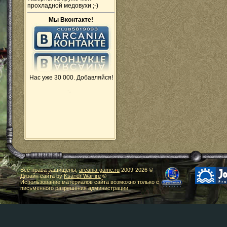
прохладной медовухи ;-)
Мы Вконтакте!
Нас уже 30 000. Добавляйся!
Все права защищены,
arcania-game.ru
2009-
2026 ©
Дизайн сайта by
Ksandr Warfire
©
Использование материалов сайта возможно только с
письменного разрешения администрации.