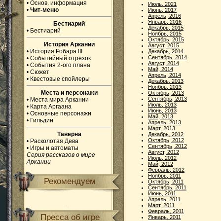
•
Основ. информация
Июль, 2021
•
Чит-меню
Июнь, 2017
Апрель, 2016
Январь, 2016
Бестиарий
Декабрь, 2015
•
Бестиарий
Ноябрь, 2015
Октябрь, 2015
История Аркании
Август, 2015
•
История Робара III
Декабрь, 2014
Сентябрь, 2014
•
Событийный отрезок
Август, 2014
•
События 2-ого плана
Май, 2014
•
Сюжет
Апрель, 2014
•
Квестовые спойлеры
Декабрь, 2013
Ноябрь, 2013
Места и персонажи
Октябрь, 2013
Сентябрь, 2013
•
Места мира Аркании
Июль, 2013
•
Карта Аргаана
Июнь, 2013
•
Основные персонажи
Май, 2013
•
Гильдии
Апрель, 2013
Март, 2013
Таверна
Декабрь, 2012
Октябрь, 2012
•
Расколотая Дева
Сентябрь, 2012
•
Игры и автоматы
Август, 2012
Серия рассказов о мире
Июль, 2012
Аркании
Май, 2012
Февраль, 2012
Ноябрь, 2011
Рекомендуем
Октябрь, 2011
Сентябрь, 2011
Июнь, 2011
Апрель, 2011
Март, 2011
Февраль, 2011
Пресса об игре
Январь, 2011