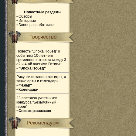
Новостные разделы
•
Обзоры
•
Интервью
•
Блоги разработчиков
Творчество
Повесть "Эпоха Побед" о
событиях 10-летнего
временного отрезка между 3-
ей и 4-ой частями Готики:
•
"Эпоха Побед"
Рисунки поклонников игры, а
также арты и календари:
•
Фанарт
•
Календари
23 рассказа участников
конкурса "Безымянный
герой":
•
Список рассказов
Рекомендуем