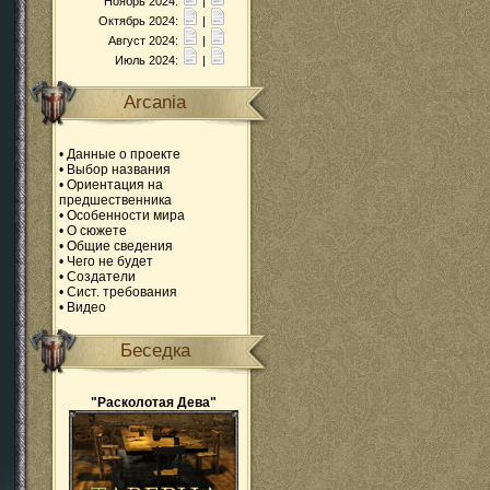
Ноябрь 2024:
|
Октябрь 2024:
|
Август 2024:
|
Июль 2024:
|
Arcania
•
Данные о проекте
•
Выбор названия
•
Ориентация на
предшественника
•
Особенности мира
•
О сюжете
•
Общие сведения
•
Чего не будет
•
Создатели
•
Сист. требования
•
Видео
Беседка
"Расколотая Дева"