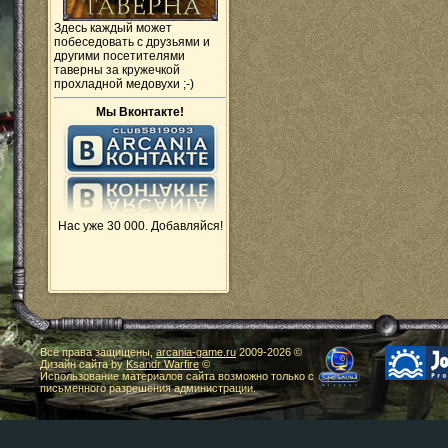
Здесь каждый может
побеседовать с друзьями и
другими посетителями
таверны за кружечкой
прохладной медовухи ;-)
Мы Вконтакте!
Нас уже 30 000. Добавляйся!
Все права защищены,
arcania-game.ru
2009-
2026 ©
Дизайн сайта by
Ksandr Warfire
©
Использование материалов сайта возможно только с
письменного разрешения администрации.