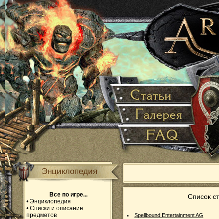
Энциклопедия
Все по игре...
Список ст
•
Энциклопедия
•
Списки и описание
предметов
Spellbound Entertainment AG