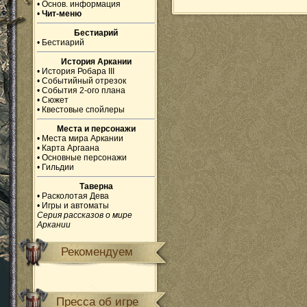
•
Основ. информация
•
Чит-меню
Бестиарий
•
Бестиарий
История Аркании
•
История Робара III
•
Событийный отрезок
•
События 2-ого плана
•
Сюжет
•
Квестовые спойлеры
Места и персонажи
•
Места мира Аркании
•
Карта Аргаана
•
Основные персонажи
•
Гильдии
Таверна
•
Расколотая Дева
•
Игры и автоматы
Серия рассказов о мире
Аркании
Рекомендуем
Пресса об игре