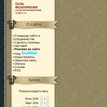
Сетка
металлическая
сетка металлическая
uralkm.ru
О сайте
•
О команде сайта и
сотрудничестве
•
Сделать страницу
стартовой
•
Реклама на сайте
•
Наш
•
Наши проекты
•
Обратная связь
•
Опросы
•
Ссылки
•
RSS
Архив
Показать\скрыть весь
Июль 2026:
|
Март 2026:
|