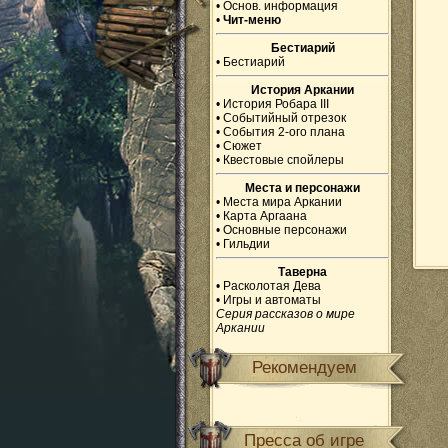
•
Основ. информация
•
Чит-меню
Бестиарий
•
Бестиарий
История Аркании
•
История Робара III
•
Событийный отрезок
•
События 2-ого плана
•
Сюжет
•
Квестовые спойлеры
Места и персонажи
•
Места мира Аркании
•
Карта Аргаана
•
Основные персонажи
•
Гильдии
Таверна
•
Расколотая Дева
•
Игры и автоматы
Серия рассказов о мире
Аркании
Рекомендуем
Пресса об игре