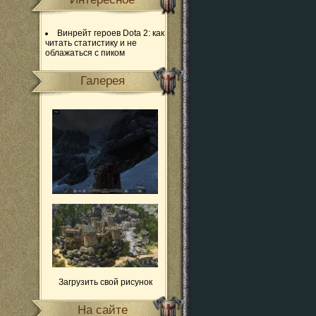
Винрейт героев Dota 2: как
читать статистику и не
облажаться с пиком
Галерея
Загрузить свой рисунок
На сайте