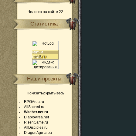
Человек на сайте:22
Статистика
Наши проекты
Показать\скрыть весь
RPGArea.ru
AllSacred.ru
Witcher.net.ru
DiabloArea.net
RisenGame.ru
AllDisciples.ru
DragonAge-area