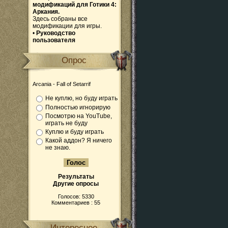
модификаций для Готики 4:
Аркания.
Здесь собраны все
модификации для игры.
•
Руководство
пользователя
Опрос
Arcania - Fall of Setarrif
Не куплю, но буду играть
Полностью игнорирую
Посмотрю на YouTube,
играть не буду
Куплю и буду играть
Какой аддон? Я ничего
не знаю.
Результаты
Другие опросы
Голосов: 5330
Комментариев : 55
Интересное