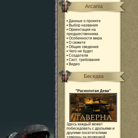
Arcania
•
Данные о проекте
•
Выбор названия
•
Ориентация на
предшественника
•
Особенности мира
•
О сюжете
•
Общие сведения
•
Чего не будет
•
Создатели
•
Сист. требования
•
Видео
Беседка
"Расколотая Дева"
Здесь каждый может
побеседовать с друзьями и
другими посетителями
таверны за кружечкой