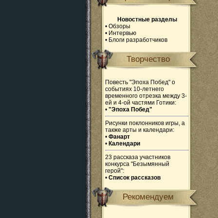
Новостные разделы
•
Обзоры
•
Интервью
•
Блоги разработчиков
Творчество
Повесть "Эпоха Побед" о
событиях 10-летнего
временного отрезка между 3-
ей и 4-ой частями Готики:
•
"Эпоха Побед"
Рисунки поклонников игры, а
также арты и календари:
•
Фанарт
•
Календари
23 рассказа участников
конкурса "Безымянный
герой":
•
Список рассказов
Рекомендуем