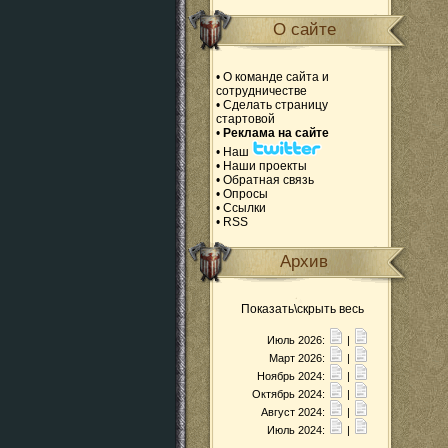
О сайте
•
О команде сайта и
сотрудничестве
•
Сделать страницу
стартовой
•
Реклама на сайте
•
Наш
•
Наши проекты
•
Обратная связь
•
Опросы
•
Ссылки
•
RSS
Архив
Показать\скрыть весь
Июль 2026:
|
Март 2026:
|
Ноябрь 2024:
|
Октябрь 2024:
|
Август 2024:
|
Июль 2024:
|