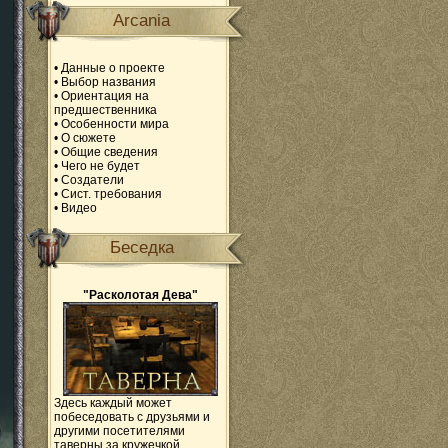
Arcania
•
Данные о проекте
•
Выбор названия
•
Ориентация на
предшественника
•
Особенности мира
•
О сюжете
•
Общие сведения
•
Чего не будет
•
Создатели
•
Сист. требования
•
Видео
Беседка
"Расколотая Дева"
Здесь каждый может
побеседовать с друзьями и
другими посетителями
таверны за кружечкой