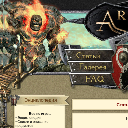
Энциклопедия
Стать
Все по игре...
•
Энциклопедия
Н
•
Списки и описание
предметов