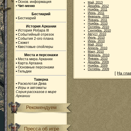
•
Основ. информация
Май, 2013
•
Чит-меню
Декабрь, 2012
Ноябрь, 2011
Июнь, 2011
Бестиарий
Февраль, 2011
•
Бестиарий
Январь, 2011
Ноябрь, 2010
История Аркании
Октябрь, 2010
•
История Робара III
Сентябрь, 2010
Август, 2010
•
Событийный отрезок
Июль, 2010
•
События 2-ого плана
Июнь, 2010
•
Сюжет
Май, 2010
•
Квестовые спойлеры
Апрель, 2010
Март, 2010
Места и персонажи
Февраль, 2010
Январь, 2010
•
Места мира Аркании
Декабрь, 2009
•
Карта Аргаана
Ноябрь, 2009
•
Основные персонажи
Октябрь, 2009
•
Гильдии
[
На гла
Таверна
•
Расколотая Дева
•
Игры и автоматы
Серия рассказов о мире
Аркании
Рекомендуем
Пресса об игре