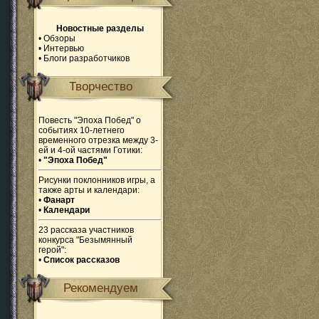
Новостные разделы
•
Обзоры
•
Интервью
•
Блоги разработчиков
Творчество
Повесть "Эпоха Побед" о
событиях 10-летнего
временного отрезка между 3-
ей и 4-ой частями Готики:
•
"Эпоха Побед"
Рисунки поклонников игры, а
также арты и календари:
•
Фанарт
•
Календари
23 рассказа участников
конкурса "Безымянный
герой":
•
Список рассказов
Рекомендуем