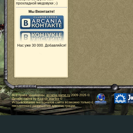
прохладной медовухи ;-)
Мы Вконтакте!
Нас уже 30 000. Добавляйся!
Все права защищены,
arcania-game.ru
2009-
2026 ©
Дизайн сайта by
Ksandr Warfire
©
Использование материалов сайта возможно только с
письменного разрешения администрации.