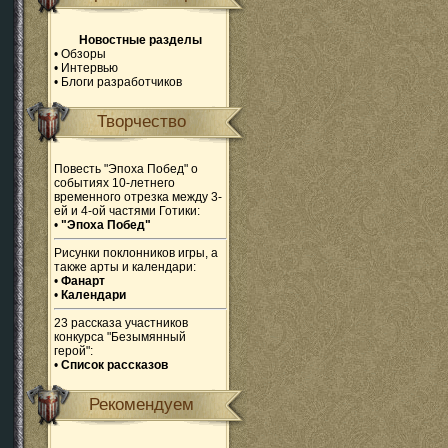
Новостные разделы
•
Обзоры
•
Интервью
•
Блоги разработчиков
Творчество
Повесть "Эпоха Побед" о
событиях 10-летнего
временного отрезка между 3-
ей и 4-ой частями Готики:
•
"Эпоха Побед"
Рисунки поклонников игры, а
также арты и календари:
•
Фанарт
•
Календари
23 рассказа участников
конкурса "Безымянный
герой":
•
Список рассказов
Рекомендуем