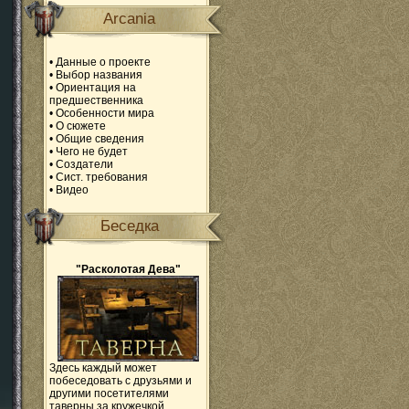
Arcania
•
Данные о проекте
•
Выбор названия
•
Ориентация на
предшественника
•
Особенности мира
•
О сюжете
•
Общие сведения
•
Чего не будет
•
Создатели
•
Сист. требования
•
Видео
Беседка
"Расколотая Дева"
Здесь каждый может
побеседовать с друзьями и
другими посетителями
таверны за кружечкой