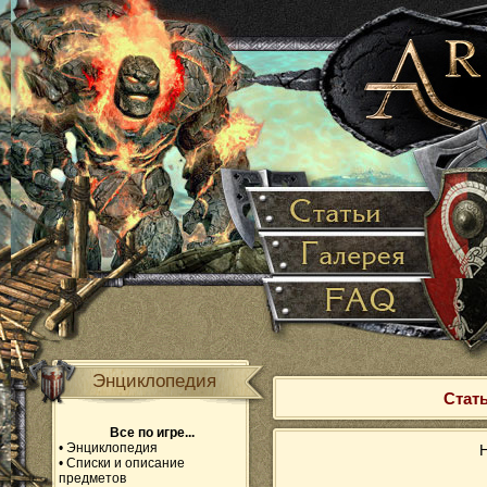
Энциклопедия
Стать
Все по игре...
•
Энциклопедия
Н
•
Списки и описание
предметов