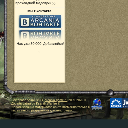
прохладной медовухи ;-)
Мы Вконтакте!
Нас уже 30 000. Добавляйся!
Все права защищены,
arcania-game.ru
2009-
2026 ©
Дизайн сайта by
Ksandr Warfire
©
Использование материалов сайта возможно только с
письменного разрешения администрации.