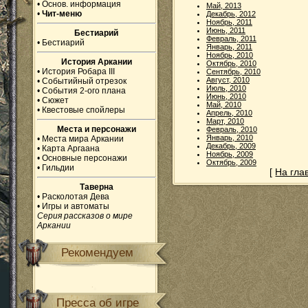
•
Основ. информация
Май, 2013
•
Чит-меню
Декабрь, 2012
Ноябрь, 2011
Июнь, 2011
Бестиарий
Февраль, 2011
•
Бестиарий
Январь, 2011
Ноябрь, 2010
История Аркании
Октябрь, 2010
•
История Робара III
Сентябрь, 2010
Август, 2010
•
Событийный отрезок
Июль, 2010
•
События 2-ого плана
Июнь, 2010
•
Сюжет
Май, 2010
•
Квестовые спойлеры
Апрель, 2010
Март, 2010
Места и персонажи
Февраль, 2010
Январь, 2010
•
Места мира Аркании
Декабрь, 2009
•
Карта Аргаана
Ноябрь, 2009
•
Основные персонажи
Октябрь, 2009
•
Гильдии
[
На гла
Таверна
•
Расколотая Дева
•
Игры и автоматы
Серия рассказов о мире
Аркании
Рекомендуем
Пресса об игре