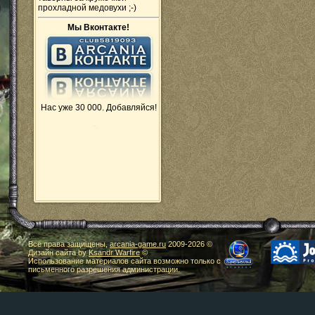
прохладной медовухи ;-)
Мы Вконтакте!
Нас уже 30 000. Добавляйся!
Все права защищены,
arcania-game.ru
2009-
2026 ©
Дизайн сайта by
Ksandr Warfire
©
Использование материалов сайта возможно только с
письменного разрешения администрации.