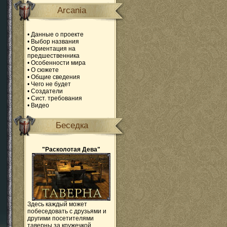
Arcania
•
Данные о проекте
•
Выбор названия
•
Ориентация на
предшественника
•
Особенности мира
•
О сюжете
•
Общие сведения
•
Чего не будет
•
Создатели
•
Сист. требования
•
Видео
Беседка
"Расколотая Дева"
Здесь каждый может
побеседовать с друзьями и
другими посетителями
таверны за кружечкой