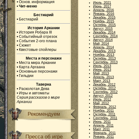
•
Основ. информация
Июль, 2021
•
Чит-меню
Июнь, 2017
Апрель, 2016
Январь, 2016
Бестиарий
Декабрь, 2015
•
Бестиарий
Ноябрь, 2015
Октябрь, 2015
История Аркании
Август, 2015
•
История Робара III
Декабрь, 2014
Сентябрь, 2014
•
Событийный отрезок
Август, 2014
•
События 2-ого плана
Май, 2014
•
Сюжет
Апрель, 2014
•
Квестовые спойлеры
Декабрь, 2013
Ноябрь, 2013
Места и персонажи
Октябрь, 2013
Сентябрь, 2013
•
Места мира Аркании
Июль, 2013
•
Карта Аргаана
Июнь, 2013
•
Основные персонажи
Май, 2013
•
Гильдии
Апрель, 2013
Март, 2013
Таверна
Декабрь, 2012
Октябрь, 2012
•
Расколотая Дева
Сентябрь, 2012
•
Игры и автоматы
Август, 2012
Серия рассказов о мире
Июль, 2012
Аркании
Май, 2012
Февраль, 2012
Ноябрь, 2011
Рекомендуем
Октябрь, 2011
Сентябрь, 2011
Июнь, 2011
Апрель, 2011
Март, 2011
Февраль, 2011
Пресса об игре
Январь, 2011