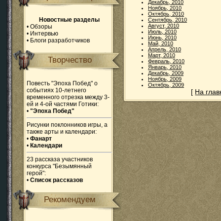
Декабрь, 2010
Ноябрь, 2010
Октябрь, 2010
Новостные разделы
Сентябрь, 2010
Август, 2010
•
Обзоры
Июль, 2010
•
Интервью
Июнь, 2010
•
Блоги разработчиков
Май, 2010
Апрель, 2010
Март, 2010
Творчество
Февраль, 2010
Январь, 2010
Декабрь, 2009
Ноябрь, 2009
Повесть "Эпоха Побед" о
Октябрь, 2009
событиях 10-летнего
[
На гла
временного отрезка между 3-
ей и 4-ой частями Готики:
•
"Эпоха Побед"
Рисунки поклонников игры, а
также арты и календари:
•
Фанарт
•
Календари
23 рассказа участников
конкурса "Безымянный
герой":
•
Список рассказов
Рекомендуем