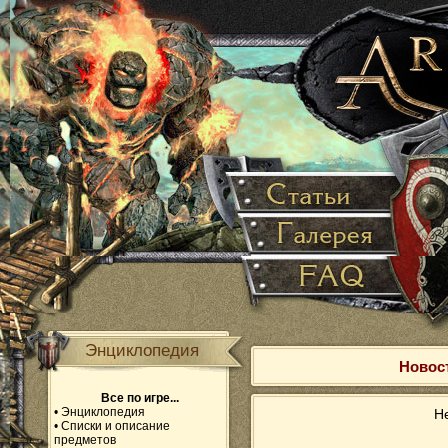
Энциклопедия
Новост
Все по игре...
•
Энциклопедия
Не
•
Списки и описание
предметов