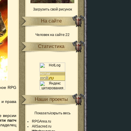
Загрузить свой рисунок
На сайте
Человек на сайте:22
Статистика
ное RPG
Наши проекты
ю и права
Показать\скрыть весь
е версии
ти патч
RPGArea.ru
владелец
AllSacred.ru