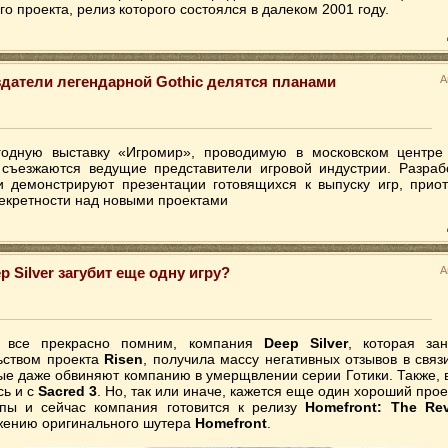
го проекта, релиз которого состоялся в далеком 2001 году.
датели легендарной Gothic делятся планами
А
одную выставку «Игромир», проводимую в московском центре
 съезжаются ведущие представители игровой индустрии. Разраб
и демонстрируют презентации готовящихся к выпуску игр, прио
секретности над новыми проектами
p Silver загубит еще одну игру?
А
 все прекрасно помним, компания
Deep Silver
, которая за
ьством проекта
Risen
, получила массу негативных отзывов в связи
ые даже обвиняют компанию в умерщвлении серии Готики. Также, 
сь и с
Sacred 3
. Но, так или иначе, кажется еще один хороший прое
пы и сейчас компания готовится к релизу
Homefront: The Rev
ению оригинального шутера
Homefront
.