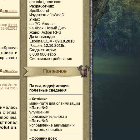
arcania-game.com
Разработчик:
Spellbound
Дальше...
Издатель:
JoWooD
У нас:
на PC:
Акелла
втор
demer
на Xbox:
Новый Диск
25.06.2017
Жанр:
Action RPG
Дата выхода:
Европа/США -
09.10.2010
Россия:
12.10.2010г.
 «Крокус
Бюджет игры:
отчики и
6 000 000 евро
ткрывают
Системные требования
Полезное
Дальше...
втор
demer
Патчи, модификации,
20.04.2016
полезные сведения
•
ХотФикс
мини-патч для оптимизации
нималась
•
Патч №2
 с этим,
улучшение
производительности
впрочем,
•
Патч №3
кт попал
исправление анимации и
olution
.
текстовых ошибок
•
Сборник всех