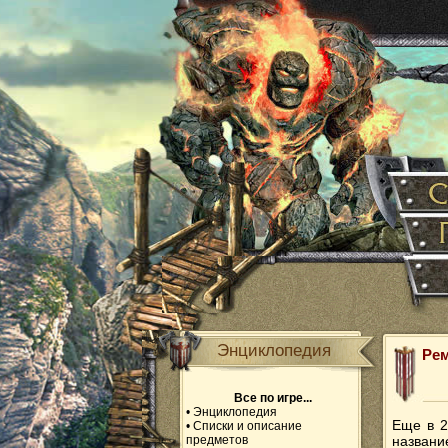
Энциклопедия
Рем
Все по игре...
•
Энциклопедия
Еще в 2
•
Списки и описание
предметов
названи