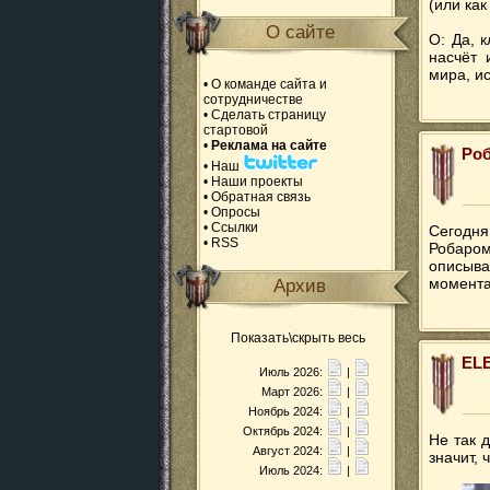
(или как
О сайте
О: Да, 
насчёт 
мира, ис
•
О команде сайта и
сотрудничестве
•
Сделать страницу
стартовой
•
Реклама на сайте
Роб
•
Наш
•
Наши проекты
•
Обратная связь
•
Опросы
•
Ссылки
Сегодня
•
RSS
Робаром
описыва
момента,
Архив
Показать\скрыть весь
ELE
Июль 2026:
|
Март 2026:
|
Ноябрь 2024:
|
Октябрь 2024:
|
Не так 
Август 2024:
|
значит,
Июль 2024:
|