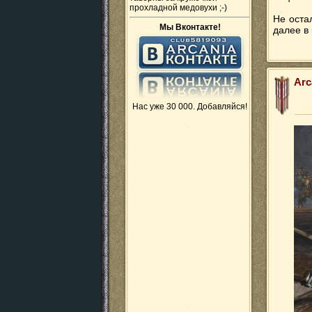
прохладной медовухи ;-)
Не оста
Мы Вконтакте!
далее в 
Arc
Нас уже 30 000. Добавляйся!