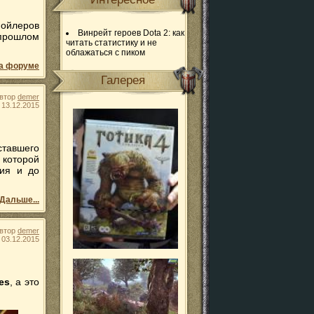
пойлеров
Винрейт героев Dota 2: как
 прошлом
читать статистику и не
облажаться с пиком
а форуме
Галерея
втор
demer
13.12.2015
ставшего
 которой
вия и до
Дальше...
втор
demer
03.12.2015
es
, а это