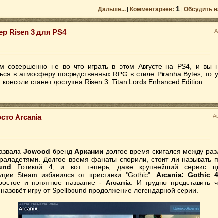
1
Дальше...
Комментариев:
Обсудить н
|
|
ер Risen 3 для PS4
А
м совершенно не во что играть в этом Августе на PS4, и вы 
ться в атмосферу посредственных RPG в стиле Piranha Bytes, то у
 консоли станет доступна Risen 3: Titan Lords Enhanced Edition.
сто Arcania
А
азвала
Jowood
бренд
Аркании
долгое время скитался между ра
раладетями. Долгое время фанаты спорили, стоит ли называть п
ound
Готикой 4, и вот теперь, даже крупнейший сервис ц
уции Steam избавился от приставки "Gothic".
Arcania: Gothic 4
ростое и понятное название -
Arcania
. И трудно представить ч
 назовёт игру от Spellbound продолжение легендарной серии.