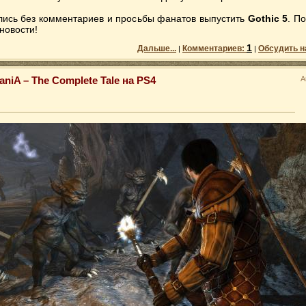
лись без комментариев и просьбы фанатов выпустить
Gothic 5
. П
новости!
1
Дальше...
Комментариев:
Обсудить н
|
|
aniA – The Complete Tale на PS4
А