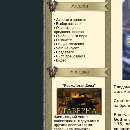
Arcania
•
Данные о проекте
•
Выбор названия
•
Ориентация на
предшественника
•
Особенности мира
•
О сюжете
•
Общие сведения
•
Чего не будет
•
Создатели
•
Сист. требования
•
Видео
Беседка
"Расколотая Дева"
Плодами
с элеме
Стоит о
на брен
В резул
Здесь каждый может
Gothic
в
побеседовать с друзьями и
1.75
, п
другими посетителями
лицензи
таверны за кружечкой