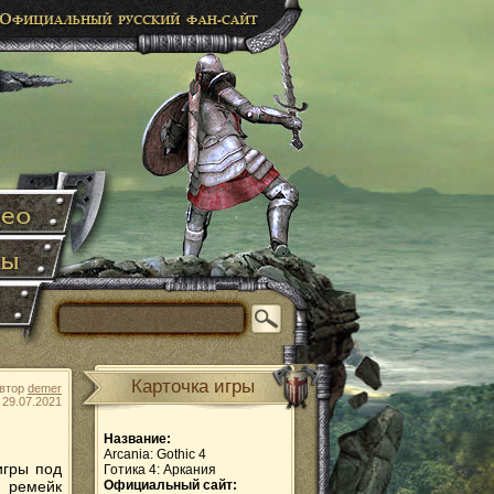
Карточка игры
втор
demer
29.07.2021
Название:
Arcania: Gothic 4
игры под
Готика 4: Аркания
 ремейк
Официальный сайт: