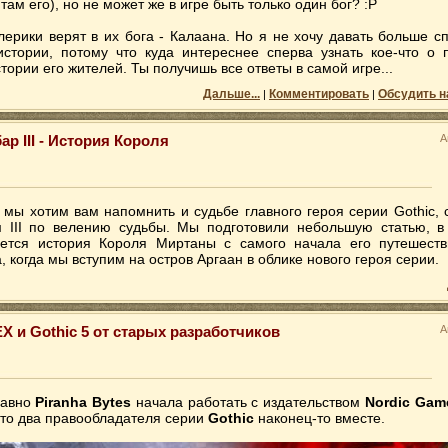
 там его), но не может же в игре быть только один бог? :Р
клерики верят в их бога - Калаана. Но я не хочу давать больше с
истории, потому что куда интереснее сперва узнать кое-что о
тории его жителей. Ты получишь все ответы в самой игре...
Дальше...
Комментировать
Обсудить н
|
|
ар III - История Короля
А
 мы хотим вам напомнить и судьбе главного героя серии Gothic, 
 III по велению судьбы. Мы подготовили небольшую статью, в
ется история Короля Миртаны с самого начала его путешест
 когда мы вступим на остров Аргаан в облике нового героя серии.
X и Gothic 5 от старых разработчиков
А
давно
Piranha Bytes
начала работать с издательством
Nordic Gam
 что два правообладателя серии
Gothic
наконец-то вместе.