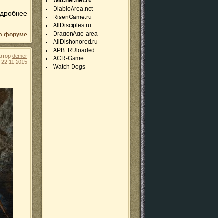
Witcher.net.ru
DiabloArea.net
одробнее
RisenGame.ru
AllDisciples.ru
DragonAge-area
а форуме
AllDishonored.ru
APB: RUloaded
втор
demer
ACR-Game
22.11.2015
Watch Dogs