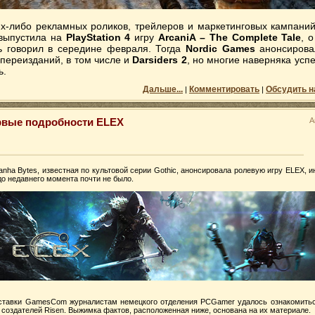
их-либо рекламных роликов, трейлеров и маркетинговых кампани
ыпустила на
PlayStation 4
игру
ArcaniA – The Complete Tale
, 
ь говорил в середине февраля. Тогда
Nordic Games
анонсирова
-переизданий, в том числе и
Darsiders 2
, но многие наверняка успе
ь.
Дальше...
Комментировать
Обсудить н
|
|
рвые подробности ELEX
А
anha Bytes, известная по культовой серии Gothic, анонсировала ролевую игру ELEX,
до недавнего момента почти не было.
ставки GamesCom журналистам немецкого отделения PCGamer удалось ознакомить
создателей Risen. Выжимка фактов, расположенная ниже, основана на их материале.