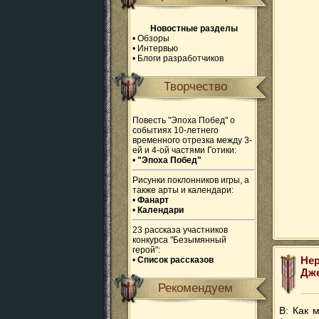
Новостные разделы
•
Обзоры
•
Интервью
•
Блоги разработчиков
Творчество
Повесть "Эпоха Побед" о
событиях 10-летнего
временного отрезка между 3-
ей и 4-ой частями Готики:
•
"Эпоха Побед"
Рисунки поклонников игры, а
также арты и календари:
•
Фанарт
•
Календари
23 рассказа участников
конкурса "Безымянный
герой":
Нер
•
Список рассказов
Дж
Рекомендуем
В: Как 