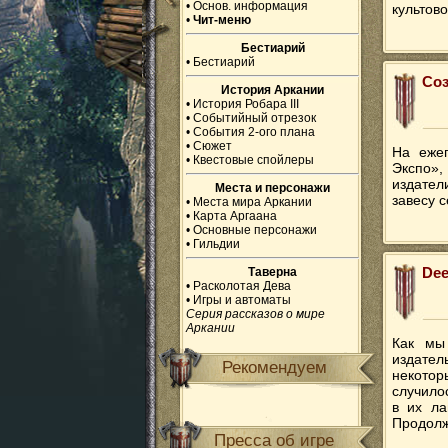
•
Основ. информация
культово
•
Чит-меню
Бестиарий
•
Бестиарий
Соз
История Аркании
•
История Робара III
•
Событийный отрезок
•
События 2-ого плана
•
Сюжет
На ежег
•
Квестовые спойлеры
Экспо»,
издател
Места и персонажи
завесу 
•
Места мира Аркании
•
Карта Аргаана
•
Основные персонажи
•
Гильдии
Dee
Таверна
•
Расколотая Дева
•
Игры и автоматы
Серия рассказов о мире
Аркании
Как мы
издател
Рекомендуем
некотор
случило
в их ла
Продолж
Пресса об игре