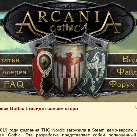
ейк Gothic 1 выйдет совсем скоро
А
019 году компания THQ Nordic загрузила в Steam демо-версию 
ем Gothic. Эта разработка представляет собой полноценный