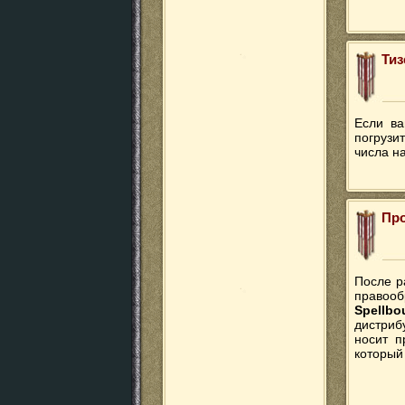
Тиз
Если ва
погрузи
числа на
Про
После р
правооб
Spellb
дистриб
носит п
который