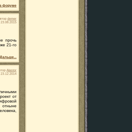
а форуме
втор
demer
23.08.2015
не прочь
же 21-го
Дальше...
втор
Alastor
23.12.2014
зличными
роект от
ифровой
отныне
еловека,