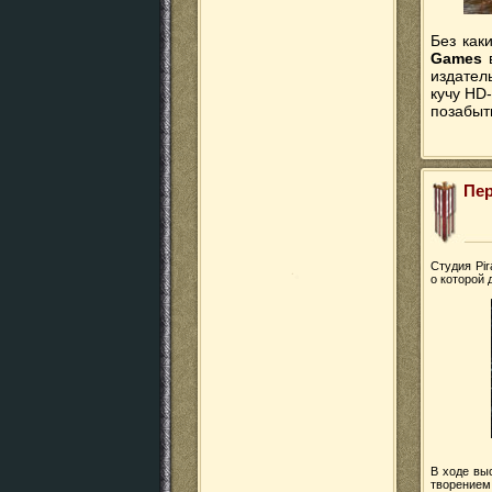
Без как
Games
в
издател
кучу HD
позабыт
Пе
Студия Pir
о которой 
В ходе вы
творением 