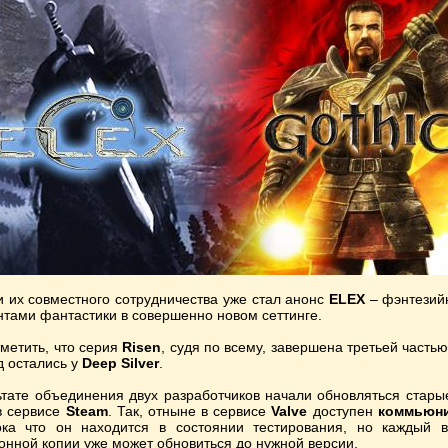
 их совместного сотрудничества уже стал анонс
ELEX
– фэнтезий
нтами фантастики в совершенно новом сеттинге.
тметить, что серия
Risen
, судя по всему, завершена третьей часть
д остались у
Deep Silver
.
ьтате объединения двух разработчиков начали обновляться стары
 сервисе
Steam
. Так, отныне в сервисе
Valve
доступен
коммьюни
ока что он находится в состоянии тестирования, но каждый 
онной копии уже может обновиться до нужной версии.