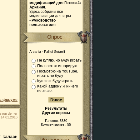
модификаций для Готики 4:
Аркания.
Здесь собраны все
модификации для игры.
•
Руководство
пользователя
Опрос
Arcania - Fall of Setarrif
Не куплю, но буду играть
Полностью игнорирую
Посмотрю на YouTube,
играть не буду
Куплю и буду играть
Какой аддон? Я ничего
не знаю.
а форуме
Результаты
Другие опросы
втор
demer
14.01.2016
Голосов: 5330
Комментариев : 55
т Калаан
Интересное