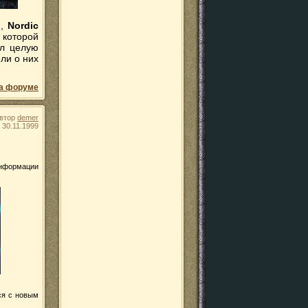
й,
Nordic
о которой
л целую
ли о них
а форуме
втор
demer
30.11.1999
 информации
ся с новым