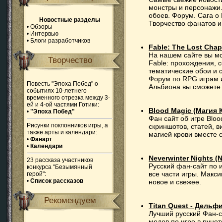
монстры и персонажи.
обоев. Форум. Сага о
Новостные разделы
Творчество фанатов и
•
Обзоры
•
Интервью
•
Блоги разработчиков
Fable: The Lost Chap
На нашем сайте вы м
Творчество
Fable: прохождения, с
тематические обои и 
Форум по RPG играм и
Повесть "Эпоха Побед" о
Альбиона вы сможете 
событиях 10-летнего
временного отрезка между 3-
ей и 4-ой частями Готики:
Blood Magic (Магия 
•
"Эпоха Побед"
Фан сайт об игре Blo
Рисунки поклонников игры, а
скриншотов, статей, 
также арты и календари:
магией крови вместе 
•
Фанарт
•
Календари
Neverwinter Nights 
23 рассказа участников
Русский фан-сайт по и
конкурса "Безымянный
все части игры. Макс
герой":
•
Список рассказов
новое и свежее.
Рекомендуем
Titan Quest - Дельф
Лучший русский Фан-с
модов по игре в рунет