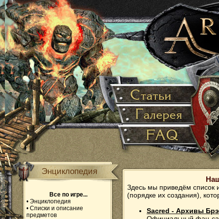
Энциклопедия
Наш
Здесь мы приведём список 
Все по игре...
(порядке их создания), кот
•
Энциклопедия
•
Списки и описание
Sacred - Архивы Бр
предметов
Официальный фан-сайт