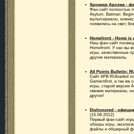
Хроники Архэма - фа
Фан-сайт полностью п
Asylum, Batman: Begins
мультсериалы, комикс
появились на свет, б
Homefront - Home is 
Наш фан-сайт посвящен
Homefront. У нас вы 
игры, качественные п
другие материалы.
All Points Bulletin: 
Сайт APB RUloaded п
Gamersfirst, а так ж
игры, старой версии Al
свежие материалы, но
другое!
Dishonored - офици
(15.08.2012)
Первый фан-сайт игры
обзоры игры, эксклюз
файлы и обширный ф