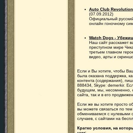
Auto Club Revolutio
(07.09.2012)
Официальный русский 
онлайн гоночному симу
Watch Dogs - Убежи
Наш сайт расскажет в
преступном мире Чика
третьем главном герое
видео, арты и скринш
Если и Вы хотите, чтобы Ваш
была оказана поддержка, как
контента (содержания), пи
888434, Skype: demerkir. Е
будущем, мы, несомненно, 
сайта, так и в его продвиже
Если же вы хотите просто о
вы можете связаться по тем
обмениваемся с нулевыми са
случаев, с сайтами на бесп
Кратко условия, на котор
нам: