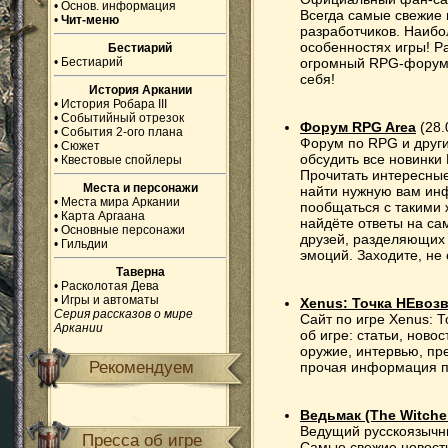
•
Основ. информация
Всегда самые свежие 
•
Чит-меню
разработчиков. Наибо
особенностях игры! Р
Бестиарий
•
Бестиарий
огромный RPG-форум, 
себя!
История Аркании
•
История Робара III
•
Событийный отрезок
Форум RPG Area
(28.
•
События 2-ого плана
Форум по RPG и друг
•
Сюжет
обсудить все новинки 
•
Квестовые спойлеры
Прочитать интересные
Места и персонажи
найти нужную вам ин
•
Места мира Аркании
пообщаться с такими 
•
Карта Аргаана
найдёте ответы на са
•
Основные персонажи
друзей, разделяющих
•
Гильдии
эмоций. Заходите, не 
Таверна
•
Расколотая Дева
•
Игры и автоматы
Xenus: Точка НЕвоз
Серия рассказов о мире
Cайт по игре Xenus: Точ
Аркании
об игре: статьи, ново
оружие, интервью, пр
Рекомендуем
прочая информация п
Ведьмак (The Witche
Ведущий русскоязычны
Пресса об игре
Самые свежие новости