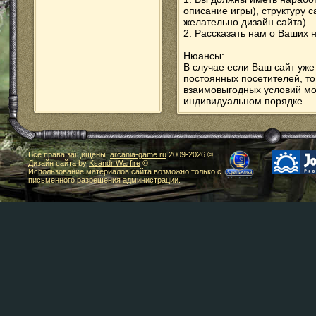
описание игры), структуру с
желательно дизайн сайта)
2. Рассказать нам о Ваших 
Нюансы:
В случае если Ваш сайт уже
постоянных посетителей, т
взаимовыгодных условий мо
индивидуальном порядке.
Все права защищены,
arcania-game.ru
2009-
2026 ©
Дизайн сайта by
Ksandr Warfire
©
Использование материалов сайта возможно только с
письменного разрешения администрации.