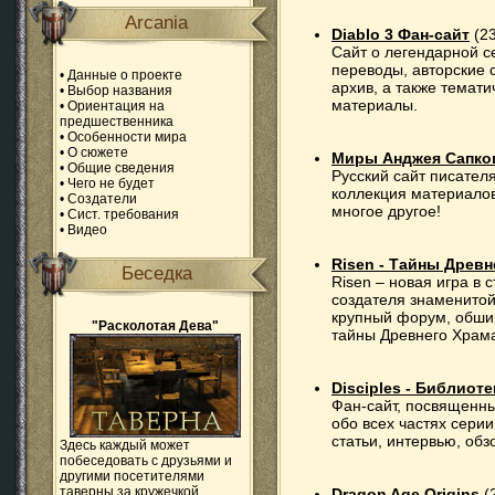
Arcania
Diablo 3 Фан-сайт
(23
Сайт о легендарной с
переводы, авторские 
•
Данные о проекте
архив, а также темат
•
Выбор названия
материалы.
•
Ориентация на
предшественника
•
Особенности мира
•
О сюжете
Миры Анджея Сапко
•
Общие сведения
Русский сайт писател
•
Чего не будет
коллекция материалов
•
Создатели
многое другое!
•
Сист. требования
•
Видео
Risen - Тайны Древн
Беседка
Risen – новая игра в 
создателя знаменитой 
крупный форум, обшир
"Расколотая Дева"
тайны Древнего Храм
Disciples - Библиот
Фан-сайт, посвященны
обо всех частях серии
статьи, интервью, об
Здесь каждый может
побеседовать с друзьями и
другими посетителями
таверны за кружечкой
Dragon Age Origins
(