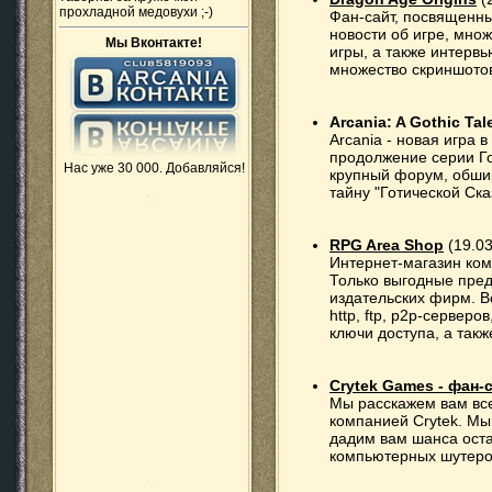
прохладной медовухи ;-)
Фан-сайт, посвященны
новости об игре, мно
Мы Вконтакте!
игры, а также интерв
множество скриншото
Arcania: A Gothic Tal
Arcania - новая игра 
продолжение серии Го
Нас уже 30 000. Добавляйся!
крупный форум, обшир
тайну "Готической Ска
RPG Area Shop
(19.03
Интернет-магазин ком
Только выгодные пре
издательских фирм. В
http, ftp, p2p-серверо
ключи доступа, а такж
Crytek Games - фан-
Мы расскажем вам все
компанией Crytek. Мы
дадим вам шанса ост
компьютерных шутеро