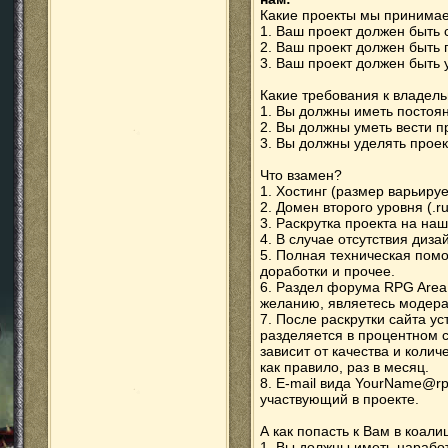
Какие проекты мы принима
1. Ваш проект должен быть
2. Ваш проект должен быть
3. Ваш проект должен быть 
Какие требования к владел
1. Вы должны иметь постоян
2. Вы должны уметь вести п
3. Вы должны уделять проек
Что взамен?
1. Хостинг (размер варьиру
2. Домен второго уровня (.ru
3. Раскрутка проекта на наш
4. В случае отсутствия диза
5. Полная техническая пом
доработки и прочее.
6. Раздел форума RPG Area,
желанию, являетесь модера
7. После раскрутки сайта у
разделяется в процентном 
зависит от качества и коли
как правило, раз в месяц.
8. E-mail вида YourName@rp
участвующий в проекте.
А как попасть к Вам в коал
1. Вы должны иметь наработ