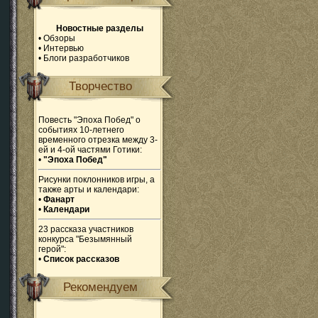
Новостные разделы
•
Обзоры
•
Интервью
•
Блоги разработчиков
Творчество
Повесть "Эпоха Побед" о
событиях 10-летнего
временного отрезка между 3-
ей и 4-ой частями Готики:
•
"Эпоха Побед"
Рисунки поклонников игры, а
также арты и календари:
•
Фанарт
•
Календари
23 рассказа участников
конкурса "Безымянный
герой":
•
Список рассказов
Рекомендуем