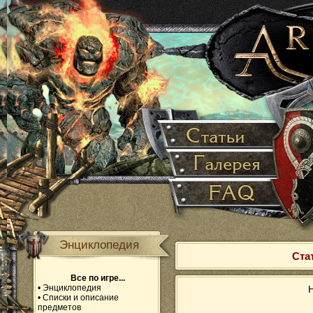
Энциклопедия
Ста
Все по игре...
•
Энциклопедия
Н
•
Списки и описание
предметов