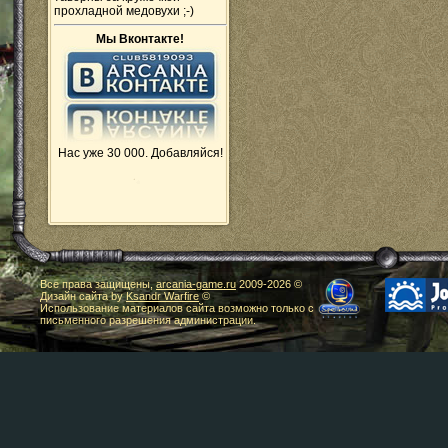
прохладной медовухи ;-)
Мы Вконтакте!
Нас уже 30 000. Добавляйся!
Все права защищены,
arcania-game.ru
2009-
2026 ©
Дизайн сайта by
Ksandr Warfire
©
Использование материалов сайта возможно только с
письменного разрешения администрации.