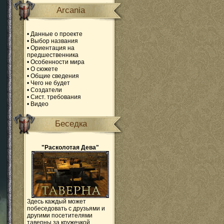
Arcania
•
Данные о проекте
•
Выбор названия
•
Ориентация на
предшественника
•
Особенности мира
•
О сюжете
•
Общие сведения
•
Чего не будет
•
Создатели
•
Сист. требования
•
Видео
Беседка
"Расколотая Дева"
Здесь каждый может
побеседовать с друзьями и
другими посетителями
таверны за кружечкой