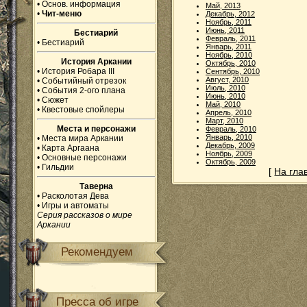
•
Основ. информация
Май, 2013
•
Чит-меню
Декабрь, 2012
Ноябрь, 2011
Июнь, 2011
Бестиарий
Февраль, 2011
•
Бестиарий
Январь, 2011
Ноябрь, 2010
История Аркании
Октябрь, 2010
•
История Робара III
Сентябрь, 2010
Август, 2010
•
Событийный отрезок
Июль, 2010
•
События 2-ого плана
Июнь, 2010
•
Сюжет
Май, 2010
•
Квестовые спойлеры
Апрель, 2010
Март, 2010
Места и персонажи
Февраль, 2010
Январь, 2010
•
Места мира Аркании
Декабрь, 2009
•
Карта Аргаана
Ноябрь, 2009
•
Основные персонажи
Октябрь, 2009
•
Гильдии
[
На гла
Таверна
•
Расколотая Дева
•
Игры и автоматы
Серия рассказов о мире
Аркании
Рекомендуем
Пресса об игре