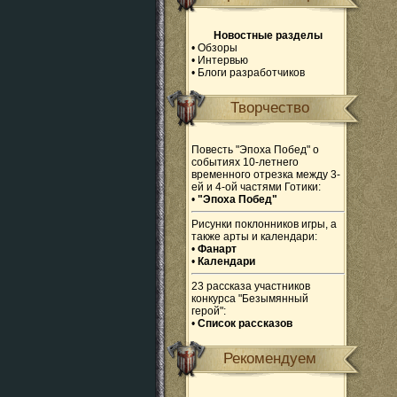
Новостные разделы
•
Обзоры
•
Интервью
•
Блоги разработчиков
Творчество
Повесть "Эпоха Побед" о
событиях 10-летнего
временного отрезка между 3-
ей и 4-ой частями Готики:
•
"Эпоха Побед"
Рисунки поклонников игры, а
также арты и календари:
•
Фанарт
•
Календари
23 рассказа участников
конкурса "Безымянный
герой":
•
Список рассказов
Рекомендуем