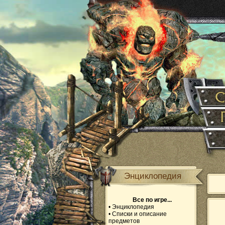
Энциклопедия
Все по игре...
•
Энциклопедия
•
Списки и описание
предметов