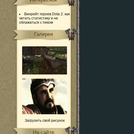
Винрейт героев Dota 2: как
читать статистику и не
облажаться с пиком
Галерея
Загрузить свой рисунок
На сайте