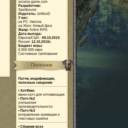
arcania-game.com
Разработчик:
Spellbound
Издатель:
JoWooD
У нас:
на PC:
Акелла
на Xbox:
Новый Диск
Жанр:
Action RPG
Дата выхода:
Европа/США -
09.10.2010
Россия:
12.10.2010г.
Бюджет игры:
6 000 000 евро
Системные требования
Полезное
Патчи, модификации,
полезные сведения
•
ХотФикс
мини-патч для оптимизации
•
Патч №2
улучшение
производительности
•
Патч №3
исправление анимации и
текстовых ошибок
•
Сборник всех