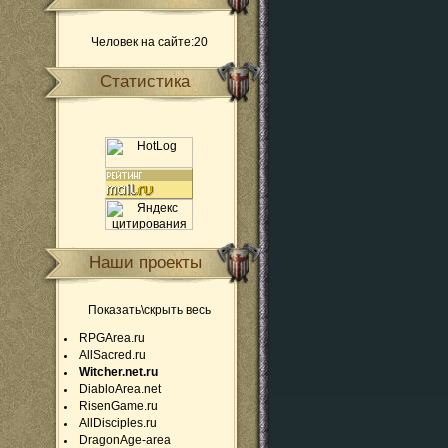
Человек на сайте:20
Статистика
Наши проекты
Показать\скрыть весь
RPGArea.ru
AllSacred.ru
Witcher.net.ru
DiabloArea.net
RisenGame.ru
AllDisciples.ru
DragonAge-area