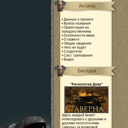
Arcania
•
Данные о проекте
•
Выбор названия
•
Ориентация на
предшественника
•
Особенности мира
•
О сюжете
•
Общие сведения
•
Чего не будет
•
Создатели
•
Сист. требования
•
Видео
Беседка
"Расколотая Дева"
Здесь каждый может
побеседовать с друзьями и
другими посетителями
таверны за кружечкой