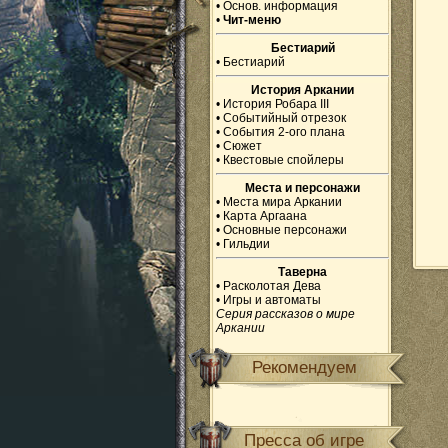
•
Основ. информация
•
Чит-меню
Бестиарий
•
Бестиарий
История Аркании
•
История Робара III
•
Событийный отрезок
•
События 2-ого плана
•
Сюжет
•
Квестовые спойлеры
Места и персонажи
•
Места мира Аркании
•
Карта Аргаана
•
Основные персонажи
•
Гильдии
Таверна
•
Расколотая Дева
•
Игры и автоматы
Серия рассказов о мире
Аркании
Рекомендуем
Пресса об игре