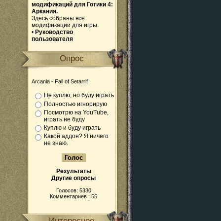
модификаций для Готики 4:
Аркания.
Здесь собраны все
модификации для игры.
•
Руководство
пользователя
Опрос
Arcania - Fall of Setarrif
Не куплю, но буду играть
Полностью игнорирую
Посмотрю на YouTube,
играть не буду
Куплю и буду играть
Какой аддон? Я ничего
не знаю.
Результаты
Другие опросы
Голосов: 5330
Комментариев : 55
Интересное