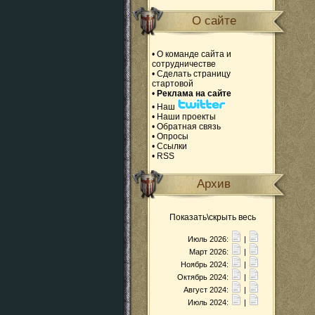
О сайте
•
О команде сайта и
сотрудничестве
•
Сделать страницу
стартовой
•
Реклама на сайте
•
Наш
•
Наши проекты
•
Обратная связь
•
Опросы
•
Ссылки
•
RSS
Архив
Показать\скрыть весь
Июль 2026:
|
Март 2026:
|
Ноябрь 2024:
|
Октябрь 2024:
|
Август 2024:
|
Июль 2024:
|