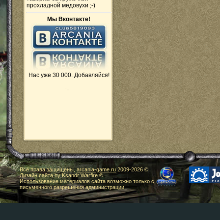
прохладной медовухи ;-)
Мы Вконтакте!
Нас уже 30 000. Добавляйся!
Все права защищены,
arcania-game.ru
2009-
2026 ©
Дизайн сайта by
Ksandr Warfire
©
Использование материалов сайта возможно только с
письменного разрешения администрации.