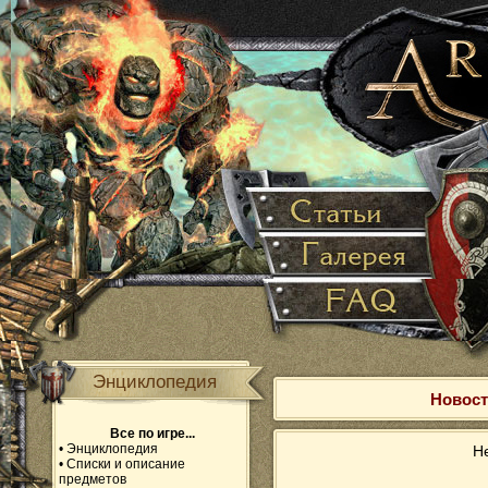
Энциклопедия
Новост
Все по игре...
•
Энциклопедия
Не
•
Списки и описание
предметов