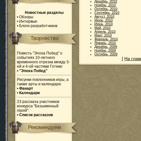
Декабрь, 2010
Ноябрь, 2010
Октябрь, 2010
Новостные разделы
Сентябрь, 2010
Август, 2010
•
Обзоры
Июль, 2010
•
Интервью
Июнь, 2010
•
Блоги разработчиков
Май, 2010
Апрель, 2010
Март, 2010
Творчество
Февраль, 2010
Январь, 2010
Декабрь, 2009
Ноябрь, 2009
Повесть "Эпоха Побед" о
Октябрь, 2009
событиях 10-летнего
[
На гла
временного отрезка между 3-
ей и 4-ой частями Готики:
•
"Эпоха Побед"
Рисунки поклонников игры, а
также арты и календари:
•
Фанарт
•
Календари
23 рассказа участников
конкурса "Безымянный
герой":
•
Список рассказов
Рекомендуем