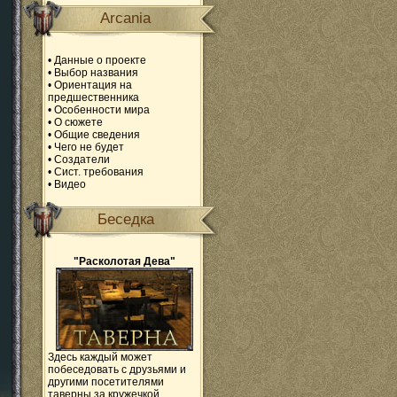
Arcania
•
Данные о проекте
•
Выбор названия
•
Ориентация на
предшественника
•
Особенности мира
•
О сюжете
•
Общие сведения
•
Чего не будет
•
Создатели
•
Сист. требования
•
Видео
Беседка
"Расколотая Дева"
Здесь каждый может
побеседовать с друзьями и
другими посетителями
таверны за кружечкой