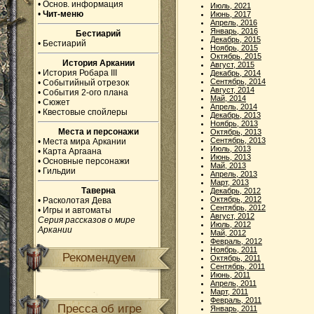
•
Основ. информация
Июль, 2021
•
Чит-меню
Июнь, 2017
Апрель, 2016
Январь, 2016
Бестиарий
Декабрь, 2015
•
Бестиарий
Ноябрь, 2015
Октябрь, 2015
История Аркании
Август, 2015
•
История Робара III
Декабрь, 2014
Сентябрь, 2014
•
Событийный отрезок
Август, 2014
•
События 2-ого плана
Май, 2014
•
Сюжет
Апрель, 2014
•
Квестовые спойлеры
Декабрь, 2013
Ноябрь, 2013
Места и персонажи
Октябрь, 2013
Сентябрь, 2013
•
Места мира Аркании
Июль, 2013
•
Карта Аргаана
Июнь, 2013
•
Основные персонажи
Май, 2013
•
Гильдии
Апрель, 2013
Март, 2013
Таверна
Декабрь, 2012
Октябрь, 2012
•
Расколотая Дева
Сентябрь, 2012
•
Игры и автоматы
Август, 2012
Серия рассказов о мире
Июль, 2012
Аркании
Май, 2012
Февраль, 2012
Ноябрь, 2011
Рекомендуем
Октябрь, 2011
Сентябрь, 2011
Июнь, 2011
Апрель, 2011
Март, 2011
Февраль, 2011
Пресса об игре
Январь, 2011