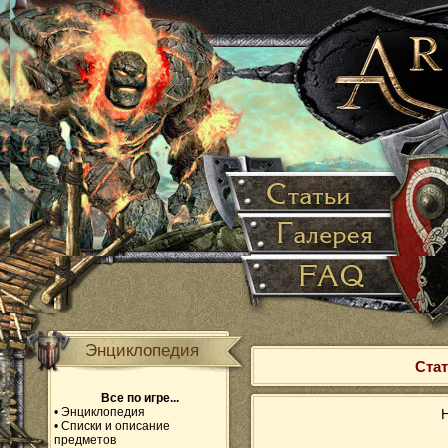
Энциклопедия
Стат
Все по игре...
•
Энциклопедия
Н
•
Списки и описание
предметов