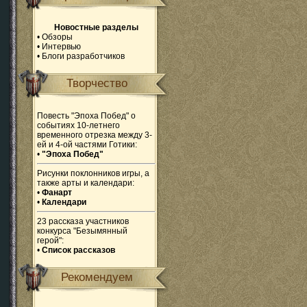
Новостные разделы
•
Обзоры
•
Интервью
•
Блоги разработчиков
Творчество
Повесть "Эпоха Побед" о
событиях 10-летнего
временного отрезка между 3-
ей и 4-ой частями Готики:
•
"Эпоха Побед"
Рисунки поклонников игры, а
также арты и календари:
•
Фанарт
•
Календари
23 рассказа участников
конкурса "Безымянный
герой":
•
Список рассказов
Рекомендуем