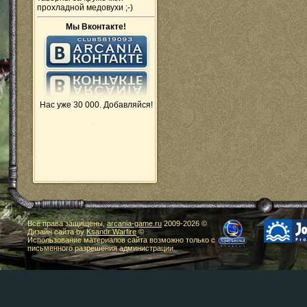
прохладной медовухи ;-)
Мы Вконтакте!
Нас уже 30 000. Добавляйся!
Все права защищены,
arcania-game.ru
2009-
2026 ©
Дизайн сайта by
Ksandr Warfire
©
Использование материалов сайта возможно только с
письменного разрешения администрации.