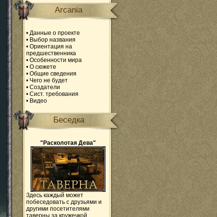
Arcania
•
Данные о проекте
•
Выбор названия
•
Ориентация на
предшественника
•
Особенности мира
•
О сюжете
•
Общие сведения
•
Чего не будет
•
Создатели
•
Сист. требования
•
Видео
Беседка
"Расколотая Дева"
Здесь каждый может
побеседовать с друзьями и
другими посетителями
таверны за кружечкой