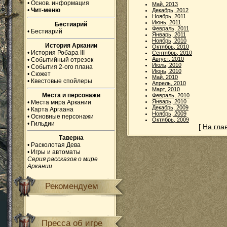
•
Основ. информация
Май, 2013
•
Чит-меню
Декабрь, 2012
Ноябрь, 2011
Июнь, 2011
Бестиарий
Февраль, 2011
•
Бестиарий
Январь, 2011
Ноябрь, 2010
История Аркании
Октябрь, 2010
•
История Робара III
Сентябрь, 2010
Август, 2010
•
Событийный отрезок
Июль, 2010
•
События 2-ого плана
Июнь, 2010
•
Сюжет
Май, 2010
•
Квестовые спойлеры
Апрель, 2010
Март, 2010
Места и персонажи
Февраль, 2010
Январь, 2010
•
Места мира Аркании
Декабрь, 2009
•
Карта Аргаана
Ноябрь, 2009
•
Основные персонажи
Октябрь, 2009
•
Гильдии
[
На гла
Таверна
•
Расколотая Дева
•
Игры и автоматы
Серия рассказов о мире
Аркании
Рекомендуем
Пресса об игре