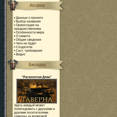
Arcania
•
Данные о проекте
•
Выбор названия
•
Ориентация на
предшественника
•
Особенности мира
•
О сюжете
•
Общие сведения
•
Чего не будет
•
Создатели
•
Сист. требования
•
Видео
Беседка
"Расколотая Дева"
Здесь каждый может
побеседовать с друзьями и
другими посетителями
таверны за кружечкой