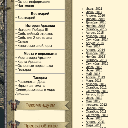
•
Основ. информация
•
Чит-меню
Июль, 2021
Июнь, 2017
Бестиарий
Апрель, 2016
•
Бестиарий
Январь, 2016
Декабрь, 2015
История Аркании
Ноябрь, 2015
Октябрь, 2015
•
История Робара III
Август, 2015
•
Событийный отрезок
Декабрь, 2014
•
События 2-ого плана
Сентябрь, 2014
•
Сюжет
Август, 2014
•
Квестовые спойлеры
Май, 2014
Апрель, 2014
Декабрь, 2013
Места и персонажи
Ноябрь, 2013
•
Места мира Аркании
Октябрь, 2013
•
Карта Аргаана
Сентябрь, 2013
•
Основные персонажи
Июль, 2013
•
Гильдии
Июнь, 2013
Май, 2013
Апрель, 2013
Таверна
Март, 2013
•
Расколотая Дева
Декабрь, 2012
•
Игры и автоматы
Октябрь, 2012
Серия рассказов о мире
Сентябрь, 2012
Аркании
Август, 2012
Июль, 2012
Май, 2012
Рекомендуем
Февраль, 2012
Ноябрь, 2011
Октябрь, 2011
Сентябрь, 2011
Июнь, 2011
Апрель, 2011
Пресса об игре
Март, 2011