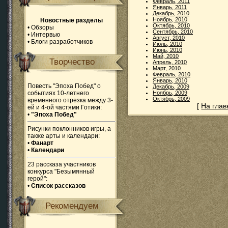
Февраль, 2011
Январь, 2011
Декабрь, 2010
Ноябрь, 2010
Новостные разделы
Октябрь, 2010
•
Обзоры
Сентябрь, 2010
•
Интервью
Август, 2010
•
Блоги разработчиков
Июль, 2010
Июнь, 2010
Май, 2010
Творчество
Апрель, 2010
Март, 2010
Февраль, 2010
Январь, 2010
Повесть "Эпоха Побед" о
Декабрь, 2009
событиях 10-летнего
Ноябрь, 2009
Октябрь, 2009
временного отрезка между 3-
[
На гла
ей и 4-ой частями Готики:
•
"Эпоха Побед"
Рисунки поклонников игры, а
также арты и календари:
•
Фанарт
•
Календари
23 рассказа участников
конкурса "Безымянный
герой":
•
Список рассказов
Рекомендуем