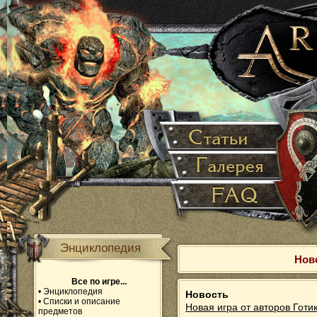
Энциклопедия
Ново
Все по игре...
•
Энциклопедия
Новость
•
Списки и описание
Новая игра от авторов Готик
предметов