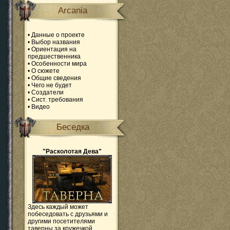
Arcania
•
Данные о проекте
•
Выбор названия
•
Ориентация на
предшественника
•
Особенности мира
•
О сюжете
•
Общие сведения
•
Чего не будет
•
Создатели
•
Сист. требования
•
Видео
Беседка
"Расколотая Дева"
Здесь каждый может
побеседовать с друзьями и
другими посетителями
таверны за кружечкой