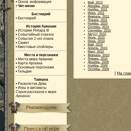
•
Основ. информация
Май, 2013
•
Чит-меню
Декабрь, 2012
Ноябрь, 2011
Июнь, 2011
Бестиарий
Февраль, 2011
•
Бестиарий
Январь, 2011
Ноябрь, 2010
История Аркании
Октябрь, 2010
•
История Робара III
Сентябрь, 2010
Август, 2010
•
Событийный отрезок
Июль, 2010
•
События 2-ого плана
Июнь, 2010
•
Сюжет
Май, 2010
•
Квестовые спойлеры
Апрель, 2010
Март, 2010
Места и персонажи
Февраль, 2010
Январь, 2010
•
Места мира Аркании
Декабрь, 2009
•
Карта Аргаана
Ноябрь, 2009
•
Основные персонажи
Октябрь, 2009
•
Гильдии
[
На гла
Таверна
•
Расколотая Дева
•
Игры и автоматы
Серия рассказов о мире
Аркании
Рекомендуем
Пресса об игре