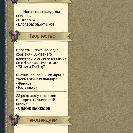
Новостные разделы
•
Обзоры
•
Интервью
•
Блоги разработчиков
Творчество
Повесть "Эпоха Побед" о
событиях 10-летнего
временного отрезка между 3-
ей и 4-ой частями Готики:
•
"Эпоха Побед"
Рисунки поклонников игры, а
также арты и календари:
•
Фанарт
•
Календари
23 рассказа участников
конкурса "Безымянный
герой":
•
Список рассказов
Рекомендуем