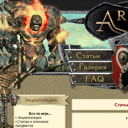
Энциклопедия
Статьи
Все по игре...
•
Энциклопедия
Н
•
Списки и описание
предметов