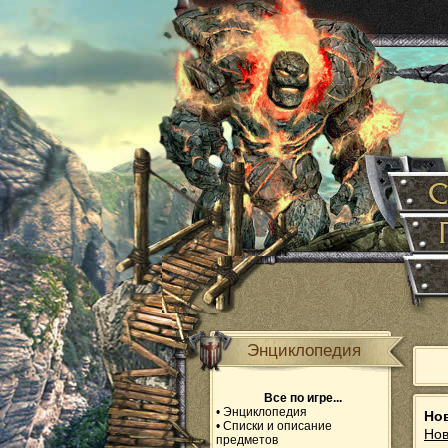
Энциклопедия
Все по игре...
•
Энциклопедия
Но
•
Списки и описание
Нов
предметов