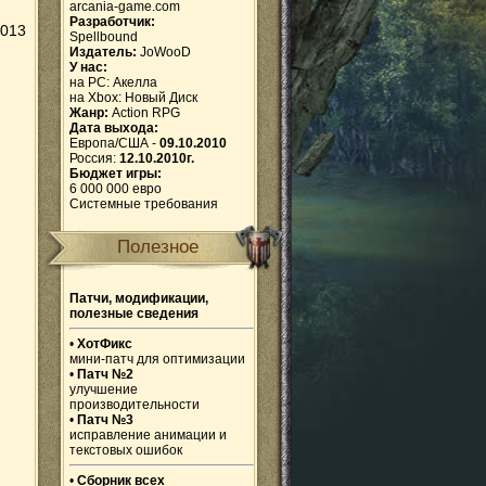
arcania-game.com
Разработчик:
2013
Spellbound
Издатель:
JoWooD
У нас:
на PC:
Акелла
на Xbox:
Новый Диск
Жанр:
Action RPG
Дата выхода:
Европа/США -
09.10.2010
Россия:
12.10.2010г.
Бюджет игры:
6 000 000 евро
Системные требования
Полезное
Патчи, модификации,
полезные сведения
•
ХотФикс
мини-патч для оптимизации
•
Патч №2
улучшение
производительности
•
Патч №3
исправление анимации и
текстовых ошибок
•
Сборник всех