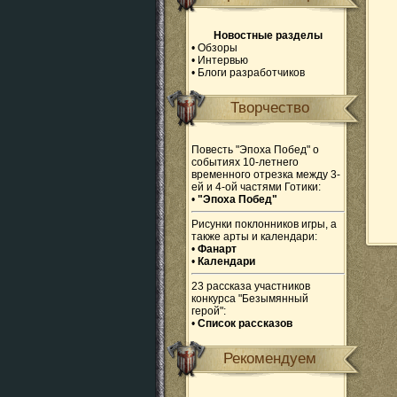
Новостные разделы
•
Обзоры
•
Интервью
•
Блоги разработчиков
Творчество
Повесть "Эпоха Побед" о
событиях 10-летнего
временного отрезка между 3-
ей и 4-ой частями Готики:
•
"Эпоха Побед"
Рисунки поклонников игры, а
также арты и календари:
•
Фанарт
•
Календари
23 рассказа участников
конкурса "Безымянный
герой":
•
Список рассказов
Рекомендуем