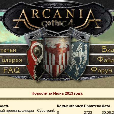
Новости за Июнь 2013 года
вость
Комментариев
Прочтено
Дата
ый проект коалиции - Cyberpunk-
0
2723
30.06.