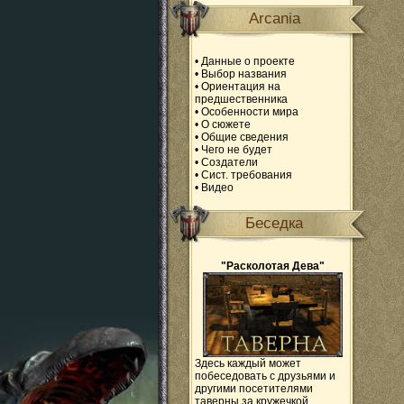
Arcania
•
Данные о проекте
•
Выбор названия
•
Ориентация на
предшественника
•
Особенности мира
•
О сюжете
•
Общие сведения
•
Чего не будет
•
Создатели
•
Сист. требования
•
Видео
Беседка
"Расколотая Дева"
Здесь каждый может
побеседовать с друзьями и
другими посетителями
таверны за кружечкой