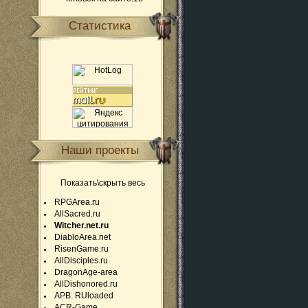
Статистика
Наши проекты
Показать\скрыть весь
RPGArea.ru
AllSacred.ru
Witcher.net.ru
DiabloArea.net
RisenGame.ru
AllDisciples.ru
DragonAge-area
AllDishonored.ru
APB: RUloaded
ACR-Game