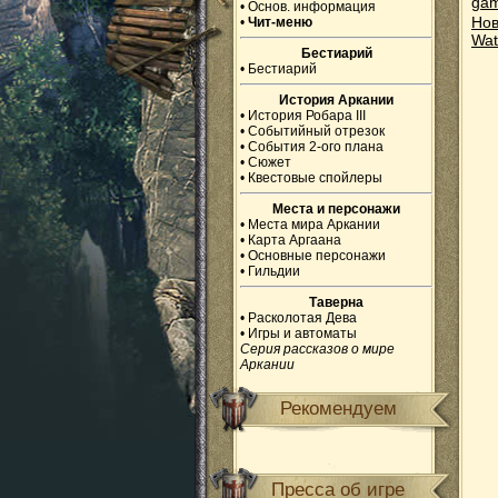
gam
•
Основ. информация
Нов
•
Чит-меню
Wat
Бестиарий
•
Бестиарий
История Аркании
•
История Робара III
•
Событийный отрезок
•
События 2-ого плана
•
Сюжет
•
Квестовые спойлеры
Места и персонажи
•
Места мира Аркании
•
Карта Аргаана
•
Основные персонажи
•
Гильдии
Таверна
•
Расколотая Дева
•
Игры и автоматы
Серия рассказов о мире
Аркании
Рекомендуем
Пресса об игре