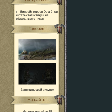
Винрейт героев Dota 2: как
читать статистику и не
облажаться с пиком
Галерея
Загрузить свой рисунок
На сайте
Человек на сайте:18