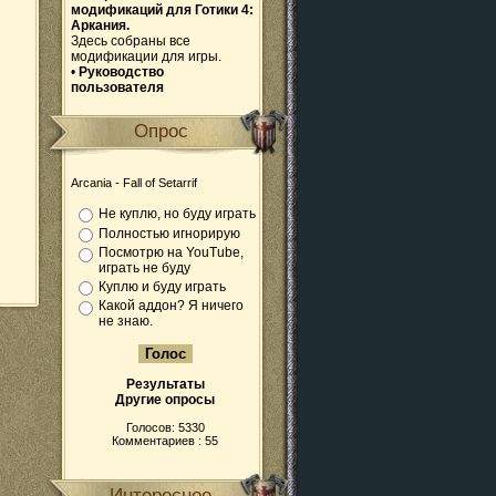
модификаций для Готики 4:
Аркания.
Здесь собраны все
модификации для игры.
•
Руководство
пользователя
Опрос
Arcania - Fall of Setarrif
Не куплю, но буду играть
Полностью игнорирую
Посмотрю на YouTube,
играть не буду
Куплю и буду играть
Какой аддон? Я ничего
не знаю.
Результаты
Другие опросы
Голосов: 5330
Комментариев : 55
Интересное