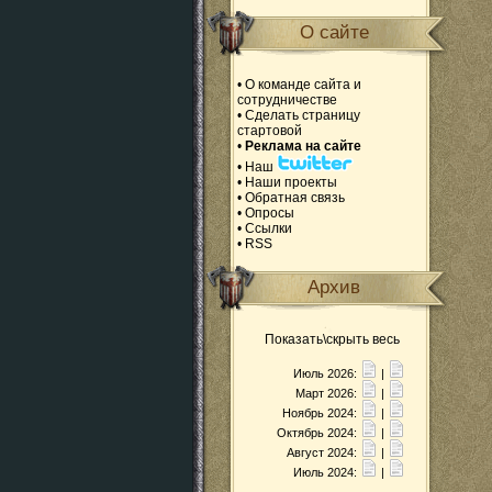
О сайте
•
О команде сайта и
сотрудничестве
•
Сделать страницу
стартовой
•
Реклама на сайте
•
Наш
•
Наши проекты
•
Обратная связь
•
Опросы
•
Ссылки
•
RSS
Архив
Показать\скрыть весь
Июль 2026:
|
Март 2026:
|
Ноябрь 2024:
|
Октябрь 2024:
|
Август 2024:
|
Июль 2024:
|