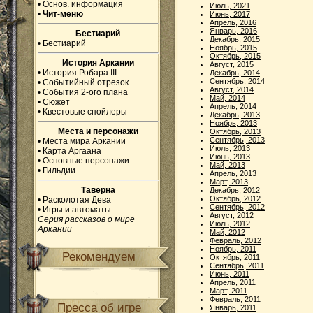
•
Основ. информация
Июль, 2021
•
Чит-меню
Июнь, 2017
Апрель, 2016
Январь, 2016
Бестиарий
Декабрь, 2015
•
Бестиарий
Ноябрь, 2015
Октябрь, 2015
История Аркании
Август, 2015
•
История Робара III
Декабрь, 2014
Сентябрь, 2014
•
Событийный отрезок
Август, 2014
•
События 2-ого плана
Май, 2014
•
Сюжет
Апрель, 2014
•
Квестовые спойлеры
Декабрь, 2013
Ноябрь, 2013
Места и персонажи
Октябрь, 2013
Сентябрь, 2013
•
Места мира Аркании
Июль, 2013
•
Карта Аргаана
Июнь, 2013
•
Основные персонажи
Май, 2013
•
Гильдии
Апрель, 2013
Март, 2013
Таверна
Декабрь, 2012
Октябрь, 2012
•
Расколотая Дева
Сентябрь, 2012
•
Игры и автоматы
Август, 2012
Серия рассказов о мире
Июль, 2012
Аркании
Май, 2012
Февраль, 2012
Ноябрь, 2011
Рекомендуем
Октябрь, 2011
Сентябрь, 2011
Июнь, 2011
Апрель, 2011
Март, 2011
Февраль, 2011
Пресса об игре
Январь, 2011