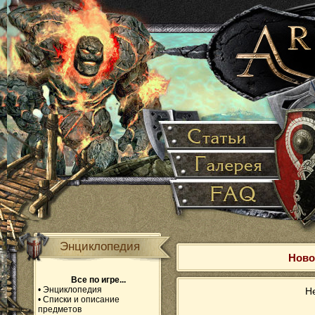
Энциклопедия
Ново
Все по игре...
•
Энциклопедия
Не
•
Списки и описание
предметов