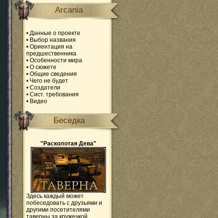
Arcania
•
Данные о проекте
•
Выбор названия
•
Ориентация на
предшественника
•
Особенности мира
•
О сюжете
•
Общие сведения
•
Чего не будет
•
Создатели
•
Сист. требования
•
Видео
Беседка
"Расколотая Дева"
Здесь каждый может
побеседовать с друзьями и
другими посетителями
таверны за кружечкой