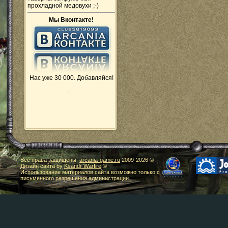
прохладной медовухи ;-)
Мы Вконтакте!
Нас уже 30 000. Добавляйся!
Все права защищены,
arcania-game.ru
2009-
2026 ©
Дизайн сайта by
Ksandr Warfire
©
Использование материалов сайта возможно только с
письменного разрешения администрации.