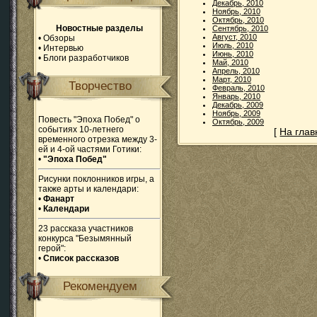
Декабрь, 2010
Ноябрь, 2010
Октябрь, 2010
Новостные разделы
Сентябрь, 2010
Август, 2010
•
Обзоры
Июль, 2010
•
Интервью
Июнь, 2010
•
Блоги разработчиков
Май, 2010
Апрель, 2010
Март, 2010
Творчество
Февраль, 2010
Январь, 2010
Декабрь, 2009
Ноябрь, 2009
Повесть "Эпоха Побед" о
Октябрь, 2009
событиях 10-летнего
[
На гла
временного отрезка между 3-
ей и 4-ой частями Готики:
•
"Эпоха Побед"
Рисунки поклонников игры, а
также арты и календари:
•
Фанарт
•
Календари
23 рассказа участников
конкурса "Безымянный
герой":
•
Список рассказов
Рекомендуем