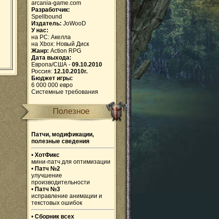
arcania-game.com
Разработчик:
Spellbound
Издатель:
JoWooD
У нас:
на PC:
Акелла
на Xbox:
Новый Диск
Жанр:
Action RPG
Дата выхода:
Европа/США -
09.10.2010
Россия:
12.10.2010г.
Бюджет игры:
6 000 000 евро
Системные требования
Полезное
Патчи, модификации,
полезные сведения
•
ХотФикс
мини-патч для оптимизации
•
Патч №2
улучшение
производительности
•
Патч №3
исправление анимации и
текстовых ошибок
•
Сборник всех