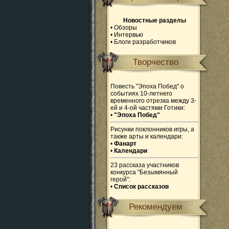
Новостные разделы
•
Обзоры
•
Интервью
•
Блоги разработчиков
Творчество
Повесть "Эпоха Побед" о
событиях 10-летнего
временного отрезка между 3-
ей и 4-ой частями Готики:
•
"Эпоха Побед"
Рисунки поклонников игры, а
также арты и календари:
•
Фанарт
•
Календари
23 рассказа участников
конкурса "Безымянный
герой":
•
Список рассказов
Рекомендуем