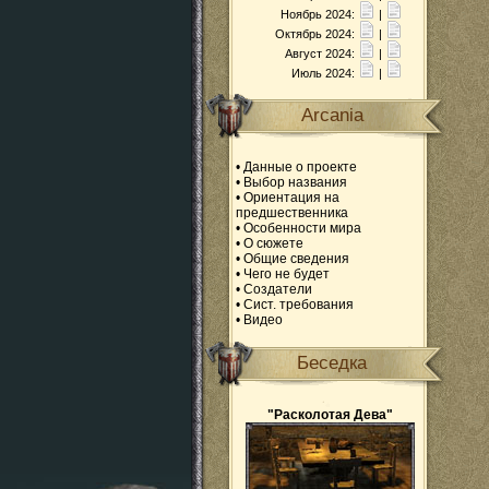
Ноябрь 2024:
|
Октябрь 2024:
|
Август 2024:
|
Июль 2024:
|
Arcania
•
Данные о проекте
•
Выбор названия
•
Ориентация на
предшественника
•
Особенности мира
•
О сюжете
•
Общие сведения
•
Чего не будет
•
Создатели
•
Сист. требования
•
Видео
Беседка
"Расколотая Дева"