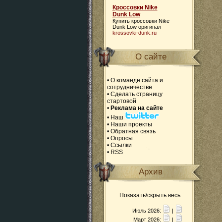
Кроссовки Nike
Dunk Low
Купить
кроссовки Nike
Dunk Low
оригинал
krossovki-dunk.ru
О сайте
•
О команде сайта и
сотрудничестве
•
Сделать страницу
стартовой
•
Реклама на сайте
•
Наш
•
Наши проекты
•
Обратная связь
•
Опросы
•
Ссылки
•
RSS
Архив
Показать\скрыть весь
Июль 2026:
|
Март 2026:
|