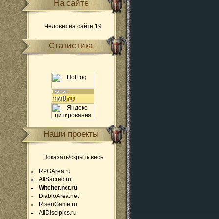
На сайте
Человек на сайте:19
Статистика
Наши проекты
Показать\скрыть весь
RPGArea.ru
AllSacred.ru
Witcher.net.ru
DiabloArea.net
RisenGame.ru
AllDisciples.ru