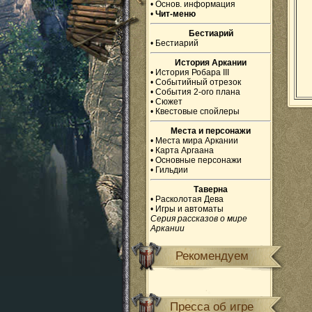
•
Основ. информация
•
Чит-меню
Бестиарий
•
Бестиарий
История Аркании
•
История Робара III
•
Событийный отрезок
•
События 2-ого плана
•
Сюжет
•
Квестовые спойлеры
Места и персонажи
•
Места мира Аркании
•
Карта Аргаана
•
Основные персонажи
•
Гильдии
Таверна
•
Расколотая Дева
•
Игры и автоматы
Серия рассказов о мире
Аркании
Рекомендуем
Пресса об игре