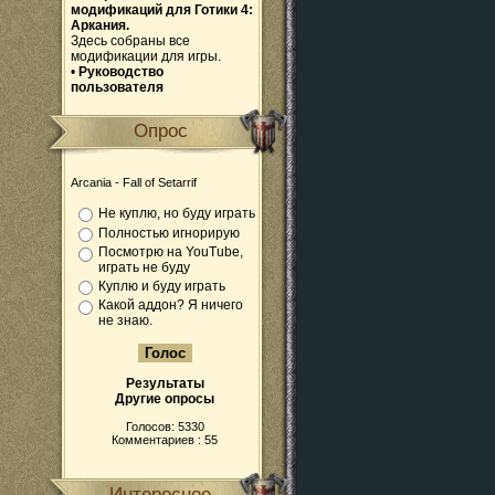
модификаций для Готики 4:
Аркания.
Здесь собраны все
модификации для игры.
•
Руководство
пользователя
Опрос
Arcania - Fall of Setarrif
Не куплю, но буду играть
Полностью игнорирую
Посмотрю на YouTube,
играть не буду
Куплю и буду играть
Какой аддон? Я ничего
не знаю.
Результаты
Другие опросы
Голосов: 5330
Комментариев : 55
Интересное