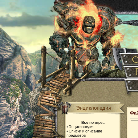
Энциклопедия
Фа
Все по игре...
•
Энциклопедия
•
Списки и описание
предметов