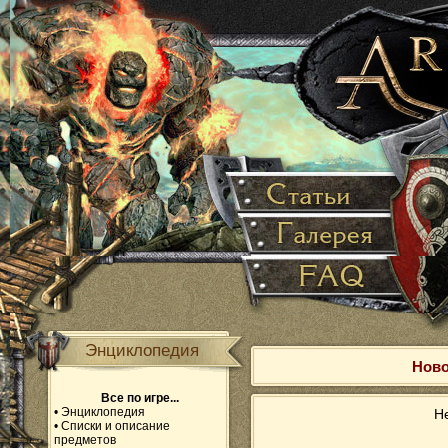
Энциклопедия
Ново
Все по игре...
•
Энциклопедия
Не
•
Списки и описание
предметов