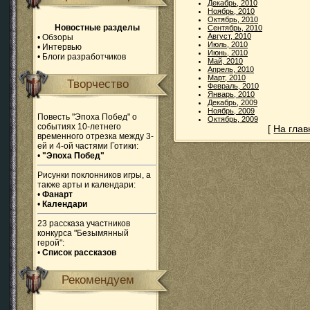
Декабрь, 2010
Ноябрь, 2010
Октябрь, 2010
Новостные разделы
Сентябрь, 2010
Август, 2010
•
Обзоры
Июль, 2010
•
Интервью
Июнь, 2010
•
Блоги разработчиков
Май, 2010
Апрель, 2010
Март, 2010
Творчество
Февраль, 2010
Январь, 2010
Декабрь, 2009
Ноябрь, 2009
Повесть "Эпоха Побед" о
Октябрь, 2009
событиях 10-летнего
[
На гла
временного отрезка между 3-
ей и 4-ой частями Готики:
•
"Эпоха Побед"
Рисунки поклонников игры, а
также арты и календари:
•
Фанарт
•
Календари
23 рассказа участников
конкурса "Безымянный
герой":
•
Список рассказов
Рекомендуем