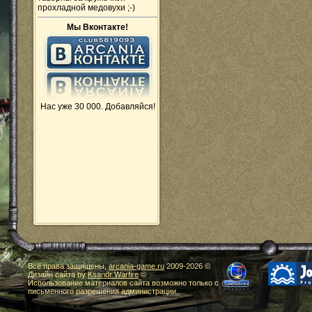
прохладной медовухи ;-)
Мы Вконтакте!
Нас уже 30 000. Добавляйся!
Все права защищены,
arcania-game.ru
2009-
2026 ©
Дизайн сайта by
Ksandr Warfire
©
Использование материалов сайта возможно только с
письменного разрешения администрации.