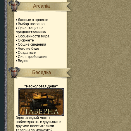
Arcania
•
Данные о проекте
•
Выбор названия
•
Ориентация на
предшественника
•
Особенности мира
•
О сюжете
•
Общие сведения
•
Чего не будет
•
Создатели
•
Сист. требования
•
Видео
Беседка
"Расколотая Дева"
Здесь каждый может
побеседовать с друзьями и
другими посетителями
таверны за кружечкой