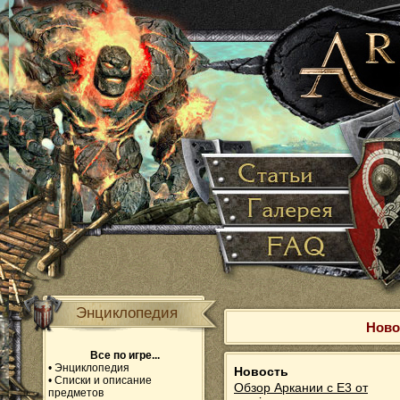
Энциклопедия
Ново
Все по игре...
•
Энциклопедия
Новость
•
Списки и описание
Обзор Аркании с Е3 от
предметов