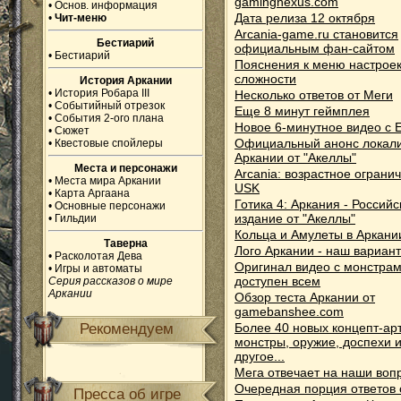
gamingnexus.com
•
Основ. информация
Дата релиза 12 октября
•
Чит-меню
Arcania-game.ru становится
Бестиарий
официальным фан-сайтом
•
Бестиарий
Пояснения к меню настроек
сложности
История Аркании
•
История Робара III
Несколько ответов от Меги
•
Событийный отрезок
Еще 8 минут геймплея
•
События 2-ого плана
Новое 6-минутное видео с Е
•
Сюжет
Официальный анонс локал
•
Квестовые спойлеры
Аркании от "Акеллы"
Места и персонажи
Arcania: возрастное ограни
•
Места мира Аркании
USK
•
Карта Аргаана
Готика 4: Аркания - Российс
•
Основные персонажи
издание от "Акеллы"
•
Гильдии
Кольца и Амулеты в Аркани
Таверна
Лого Аркании - наш вариант
•
Расколотая Дева
Оригинал видео с монстрам
•
Игры и автоматы
доступен всем
Серия рассказов о мире
Аркании
Обзор теста Аркании от
gamebanshee.com
Рекомендуем
Более 40 новых концепт-арт
монстры, оружие, доспехи 
другое...
Мега отвечает на наши воп
Очередная порция ответов 
Пресса об игре