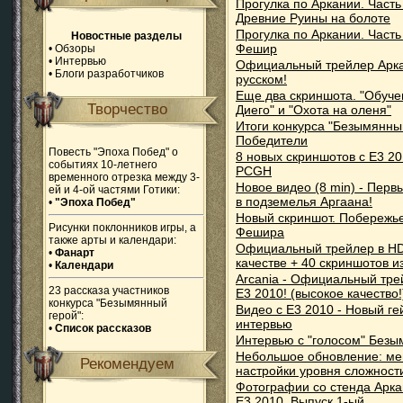
Прогулка по Аркании. Часть I
Древние Руины на болоте
Прогулка по Аркании. Часть 
Новостные разделы
Фешир
•
Обзоры
•
Интервью
Официальный трейлер Арк
•
Блоги разработчиков
русском!
Еще два скриншота. "Обуче
Творчество
Диего" и "Охота на оленя"
Итоги конкурса "Безымянны
Победители
Повесть "Эпоха Побед" о
8 новых скриншотов c E3 20
событиях 10-летнего
PCGH
временного отрезка между 3-
Новое видео (8 min) - Перв
ей и 4-ой частями Готики:
в подземелья Аргаана!
•
"Эпоха Побед"
Новый скриншот. Побережь
Рисунки поклонников игры, а
Фешира
также арты и календари:
Официальный трейлер в H
•
Фанарт
качестве + 40 скриншотов и
•
Календари
Arcania - Официальный тре
23 рассказа участников
E3 2010! (высокое качество!
конкурса "Безымянный
Видео с E3 2010 - Новый г
герой":
интервью
•
Список рассказов
Интервью с "голосом" Безы
Небольшое обновление: м
Рекомендуем
настройки уровня сложност
Фотографии со стенда Арка
E3 2010. Выпуск 1-ый