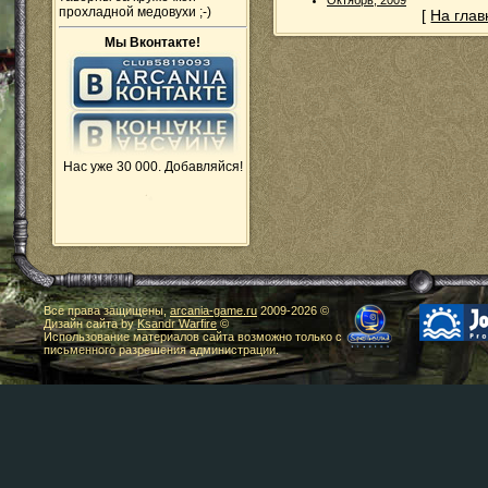
Октябрь, 2009
прохладной медовухи ;-)
[
На гла
Мы Вконтакте!
Нас уже 30 000. Добавляйся!
Все права защищены,
arcania-game.ru
2009-
2026 ©
Дизайн сайта by
Ksandr Warfire
©
Использование материалов сайта возможно только с
письменного разрешения администрации.