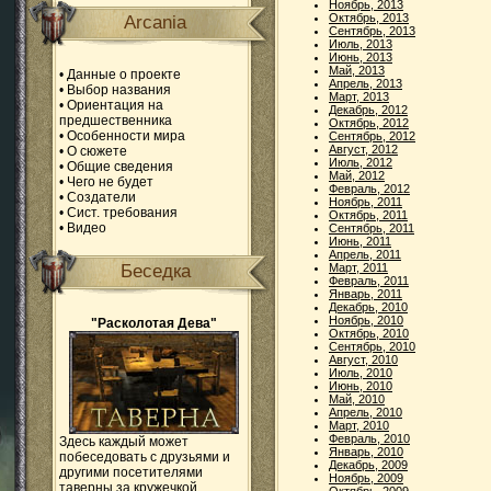
Ноябрь, 2013
Октябрь, 2013
Arcania
Сентябрь, 2013
Июль, 2013
Июнь, 2013
Май, 2013
•
Данные о проекте
Апрель, 2013
•
Выбор названия
Март, 2013
•
Ориентация на
Декабрь, 2012
предшественника
Октябрь, 2012
•
Особенности мира
Сентябрь, 2012
Август, 2012
•
О сюжете
Июль, 2012
•
Общие сведения
Май, 2012
•
Чего не будет
Февраль, 2012
•
Создатели
Ноябрь, 2011
•
Сист. требования
Октябрь, 2011
•
Видео
Сентябрь, 2011
Июнь, 2011
Апрель, 2011
Беседка
Март, 2011
Февраль, 2011
Январь, 2011
Декабрь, 2010
Ноябрь, 2010
"Расколотая Дева"
Октябрь, 2010
Сентябрь, 2010
Август, 2010
Июль, 2010
Июнь, 2010
Май, 2010
Апрель, 2010
Март, 2010
Февраль, 2010
Здесь каждый может
Январь, 2010
побеседовать с друзьями и
Декабрь, 2009
другими посетителями
Ноябрь, 2009
таверны за кружечкой