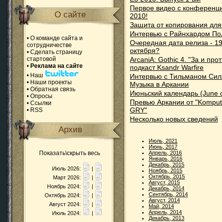
Первое видео с конференц
О сайте
2010!
Защита от копирования для
Интервью с Райнхардом П
•
О команде сайта и
Очередная дата релиза - 1
сотрудничестве
октября?
•
Сделать страницу
стартовой
ArcaniA: Gothic 4. "За и прот
•
Реклама на сайте
подкаст Ksandr Warfire
•
Наш
Интервью с Тильманом Силл
•
Наши проекты
Музыка в Аркании
•
Обратная связь
Июньский календарь (June c
•
Опросы
Превью Аркании от "Komput
•
Ссылки
GRY"
•
RSS
Несколько новых сведений
Архив
Июль, 2021
Июнь, 2017
Показать\скрыть весь
Апрель, 2016
Январь, 2016
Декабрь, 2015
Июль 2026:
|
Ноябрь, 2015
Октябрь, 2015
Март 2026:
|
Август, 2015
Ноябрь 2024:
|
Декабрь, 2014
Сентябрь, 2014
Октябрь 2024:
|
Август, 2014
Август 2024:
|
Май, 2014
Апрель, 2014
Июль 2024:
|
Декабрь, 2013