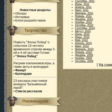
Сентябрь, 2011
Июнь, 2011
Апрель, 2011
Новостные разделы
Март, 2011
Февраль, 2011
•
Обзоры
Январь, 2011
•
Интервью
Декабрь, 2010
•
Блоги разработчиков
Ноябрь, 2010
Октябрь, 2010
Сентябрь, 2010
Творчество
Август, 2010
Июль, 2010
Июнь, 2010
Май, 2010
Повесть "Эпоха Побед" о
Апрель, 2010
событиях 10-летнего
Март, 2010
временного отрезка между 3-
Февраль, 2010
Январь, 2010
ей и 4-ой частями Готики:
Декабрь, 2009
•
"Эпоха Побед"
Ноябрь, 2009
Октябрь, 2009
Рисунки поклонников игры, а
[
На гла
также арты и календари:
•
Фанарт
•
Календари
23 рассказа участников
конкурса "Безымянный
герой":
•
Список рассказов
Рекомендуем