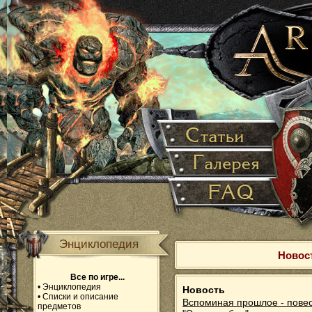
Энциклопедия
Новост
Все по игре...
•
Энциклопедия
Новость
•
Списки и описание
Вспоминая прошлое - пове
предметов