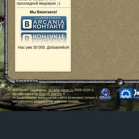
прохладной медовухи ;-)
Мы Вконтакте!
Нас уже 30 000. Добавляйся!
Все права защищены,
arcania-game.ru
2009-
2026 ©
Дизайн сайта by
Ksandr Warfire
©
Использование материалов сайта возможно только с
письменного разрешения администрации.