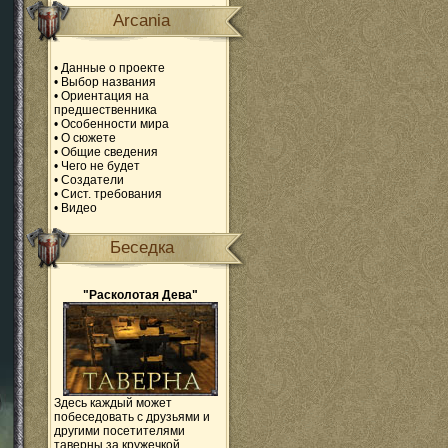
Arcania
•
Данные о проекте
•
Выбор названия
•
Ориентация на
предшественника
•
Особенности мира
•
О сюжете
•
Общие сведения
•
Чего не будет
•
Создатели
•
Сист. требования
•
Видео
Беседка
"Расколотая Дева"
Здесь каждый может
побеседовать с друзьями и
другими посетителями
таверны за кружечкой