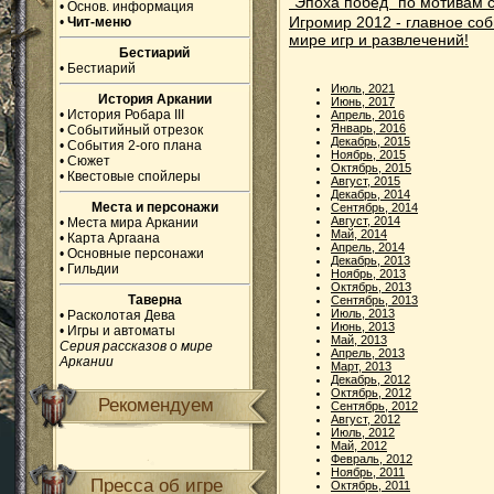
"Эпоха побед" по мотивам 
•
Основ. информация
Игромир 2012 - главное соб
•
Чит-меню
мире игр и развлечений!
Бестиарий
•
Бестиарий
Июль, 2021
История Аркании
Июнь, 2017
•
История Робара III
Апрель, 2016
Январь, 2016
•
Событийный отрезок
Декабрь, 2015
•
События 2-ого плана
Ноябрь, 2015
•
Сюжет
Октябрь, 2015
•
Квестовые спойлеры
Август, 2015
Декабрь, 2014
Места и персонажи
Сентябрь, 2014
Август, 2014
•
Места мира Аркании
Май, 2014
•
Карта Аргаана
Апрель, 2014
•
Основные персонажи
Декабрь, 2013
•
Гильдии
Ноябрь, 2013
Октябрь, 2013
Таверна
Сентябрь, 2013
Июль, 2013
•
Расколотая Дева
Июнь, 2013
•
Игры и автоматы
Май, 2013
Серия рассказов о мире
Апрель, 2013
Аркании
Март, 2013
Декабрь, 2012
Октябрь, 2012
Рекомендуем
Сентябрь, 2012
Август, 2012
Июль, 2012
Май, 2012
Февраль, 2012
Ноябрь, 2011
Пресса об игре
Октябрь, 2011