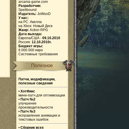
arcania-game.com
Разработчик:
Spellbound
Издатель:
JoWooD
У нас:
на PC:
Акелла
на Xbox:
Новый Диск
Жанр:
Action RPG
Дата выхода:
Европа/США -
09.10.2010
Россия:
12.10.2010г.
Бюджет игры:
6 000 000 евро
Системные требования
Полезное
Патчи, модификации,
полезные сведения
•
ХотФикс
мини-патч для оптимизации
•
Патч №2
улучшение
производительности
•
Патч №3
исправление анимации и
текстовых ошибок
•
Сборник всех