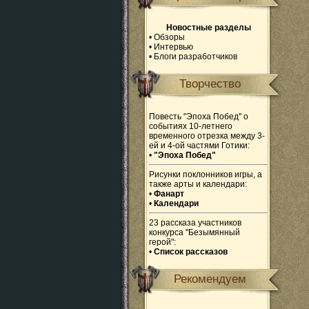
Новостные разделы
•
Обзоры
•
Интервью
•
Блоги разработчиков
Творчество
Повесть "Эпоха Побед" о
событиях 10-летнего
временного отрезка между 3-
ей и 4-ой частями Готики:
•
"Эпоха Побед"
Рисунки поклонников игры, а
также арты и календари:
•
Фанарт
•
Календари
23 рассказа участников
конкурса "Безымянный
герой":
•
Список рассказов
Рекомендуем