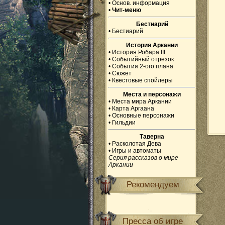
•
Основ. информация
•
Чит-меню
Бестиарий
•
Бестиарий
История Аркании
•
История Робара III
•
Событийный отрезок
•
События 2-ого плана
•
Сюжет
•
Квестовые спойлеры
Места и персонажи
•
Места мира Аркании
•
Карта Аргаана
•
Основные персонажи
•
Гильдии
Таверна
•
Расколотая Дева
•
Игры и автоматы
Серия рассказов о мире
Аркании
Рекомендуем
Пресса об игре