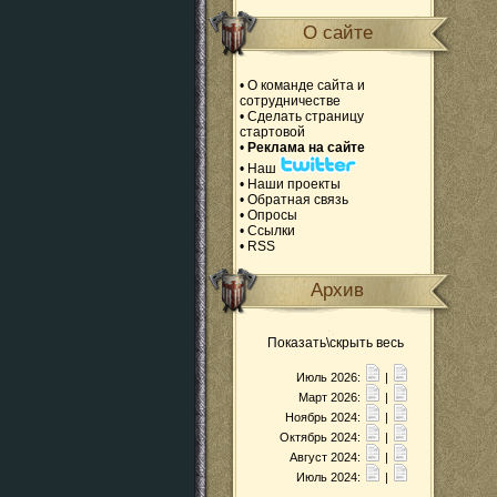
О сайте
•
О команде сайта и
сотрудничестве
•
Сделать страницу
стартовой
•
Реклама на сайте
•
Наш
•
Наши проекты
•
Обратная связь
•
Опросы
•
Ссылки
•
RSS
Архив
Показать\скрыть весь
Июль 2026:
|
Март 2026:
|
Ноябрь 2024:
|
Октябрь 2024:
|
Август 2024:
|
Июль 2024:
|