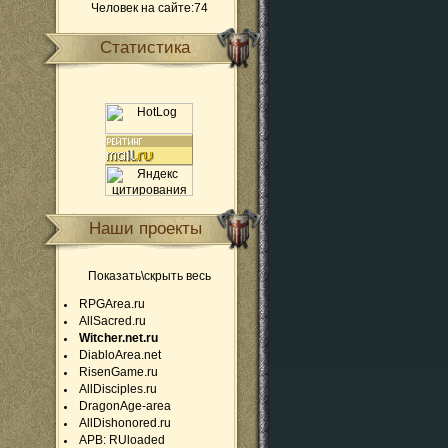
Человек на сайте:74
Статистика
Наши проекты
Показать\скрыть весь
RPGArea.ru
AllSacred.ru
Witcher.net.ru
DiabloArea.net
RisenGame.ru
AllDisciples.ru
DragonAge-area
AllDishonored.ru
APB: RUloaded