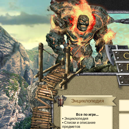
Энциклопедия
Все по игре...
•
Энциклопедия
•
Списки и описание
предметов