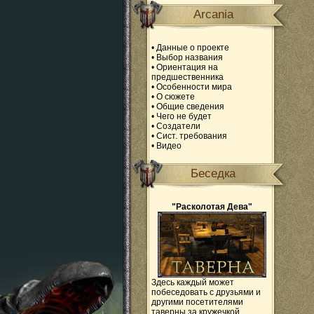
Arcania
•
Данные о проекте
•
Выбор названия
•
Ориентация на
предшественника
•
Особенности мира
•
О сюжете
•
Общие сведения
•
Чего не будет
•
Создатели
•
Сист. требования
•
Видео
Беседка
"Расколотая Дева"
Здесь каждый может
побеседовать с друзьями и
другими посетителями
таверны за кружечкой