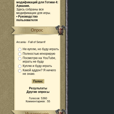
модификаций для Готики 4:
Аркания.
Здесь собраны все
модификации для игры.
•
Руководство
пользователя
Опрос
Arcania - Fall of Setarrif
Не куплю, но буду играть
Полностью игнорирую
Посмотрю на YouTube,
играть не буду
Куплю и буду играть
Какой аддон? Я ничего
не знаю.
Результаты
Другие опросы
Голосов: 5360
Комментариев : 55
Интересное