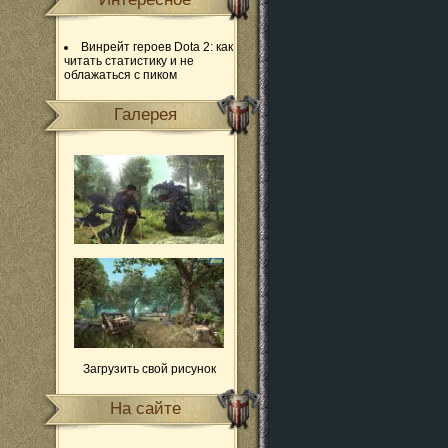
Винрейт героев Dota 2: как
читать статистику и не
облажаться с пиком
Галерея
Загрузить свой рисунок
На сайте