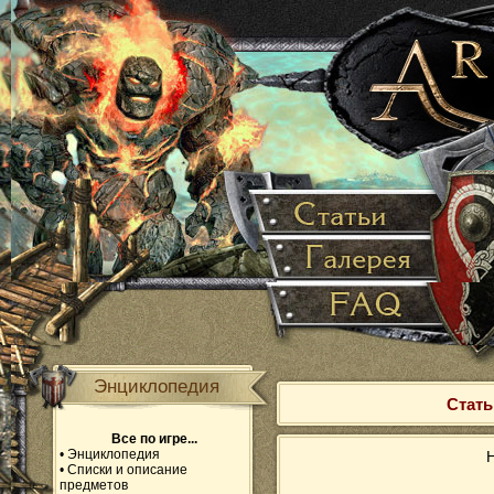
Энциклопедия
Стать
Все по игре...
•
Энциклопедия
Н
•
Списки и описание
предметов