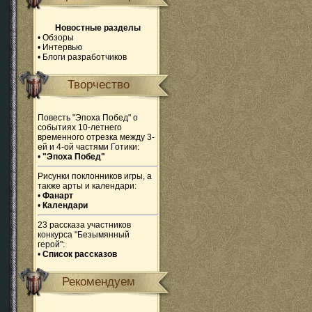
Новостные разделы
•
Обзоры
•
Интервью
•
Блоги разработчиков
Творчество
Повесть "Эпоха Побед" о
событиях 10-летнего
временного отрезка между 3-
ей и 4-ой частями Готики:
•
"Эпоха Побед"
Рисунки поклонников игры, а
также арты и календари:
•
Фанарт
•
Календари
23 рассказа участников
конкурса "Безымянный
герой":
•
Список рассказов
Рекомендуем