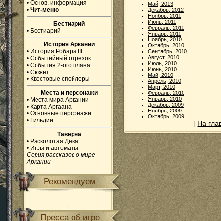
•
Основ. информация
Май, 2013
•
Чит-меню
Декабрь, 2012
Ноябрь, 2011
Июнь, 2011
Бестиарий
Февраль, 2011
•
Бестиарий
Январь, 2011
Ноябрь, 2010
История Аркании
Октябрь, 2010
•
История Робара III
Сентябрь, 2010
Август, 2010
•
Событийный отрезок
Июль, 2010
•
События 2-ого плана
Июнь, 2010
•
Сюжет
Май, 2010
•
Квестовые спойлеры
Апрель, 2010
Март, 2010
Места и персонажи
Февраль, 2010
Январь, 2010
•
Места мира Аркании
Декабрь, 2009
•
Карта Аргаана
Ноябрь, 2009
•
Основные персонажи
Октябрь, 2009
•
Гильдии
[
На гла
Таверна
•
Расколотая Дева
•
Игры и автоматы
Серия рассказов о мире
Аркании
Рекомендуем
Пресса об игре