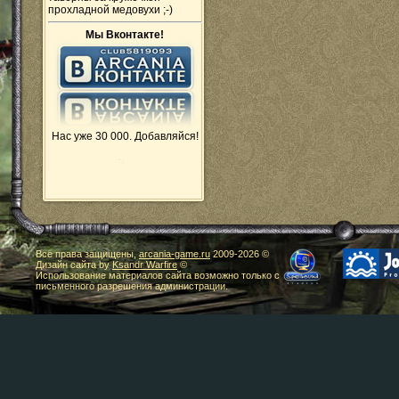
прохладной медовухи ;-)
Мы Вконтакте!
Нас уже 30 000. Добавляйся!
Все права защищены,
arcania-game.ru
2009-
2026 ©
Дизайн сайта by
Ksandr Warfire
©
Использование материалов сайта возможно только с
письменного разрешения администрации.