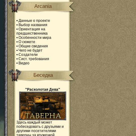
Arcania
•
Данные о проекте
•
Выбор названия
•
Ориентация на
предшественника
•
Особенности мира
•
О сюжете
•
Общие сведения
•
Чего не будет
•
Создатели
•
Сист. требования
•
Видео
Беседка
"Расколотая Дева"
Здесь каждый может
побеседовать с друзьями и
другими посетителями
таверны за кружечкой