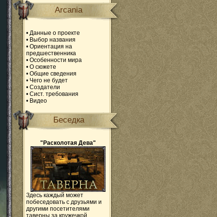
Arcania
•
Данные о проекте
•
Выбор названия
•
Ориентация на
предшественника
•
Особенности мира
•
О сюжете
•
Общие сведения
•
Чего не будет
•
Создатели
•
Сист. требования
•
Видео
Беседка
"Расколотая Дева"
Здесь каждый может
побеседовать с друзьями и
другими посетителями
таверны за кружечкой