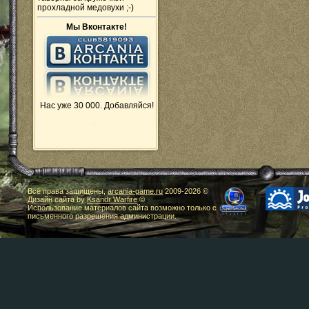
прохладной медовухи ;-)
Мы Вконтакте!
Нас уже 30 000. Добавляйся!
Все права защищены,
arcania-game.ru
2009-
2026 ©
Дизайн сайта by
Ksandr Warfire
©
Использование материалов сайта возможно только с
письменного разрешения администрации.