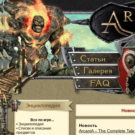
Энциклопедия
Новос
Все по игре...
•
Энциклопедия
Новость
•
Списки и описание
ArcaniA – The Complete Tale
предметов