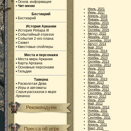
•
Основ. информация
•
Чит-меню
Июль, 2021
Июнь, 2017
Бестиарий
Апрель, 2016
•
Бестиарий
Январь, 2016
Декабрь, 2015
История Аркании
Ноябрь, 2015
Октябрь, 2015
•
История Робара III
Август, 2015
•
Событийный отрезок
Декабрь, 2014
•
События 2-ого плана
Сентябрь, 2014
•
Сюжет
Август, 2014
•
Квестовые спойлеры
Май, 2014
Апрель, 2014
Декабрь, 2013
Места и персонажи
Ноябрь, 2013
•
Места мира Аркании
Октябрь, 2013
•
Карта Аргаана
Сентябрь, 2013
•
Основные персонажи
Июль, 2013
•
Гильдии
Июнь, 2013
Май, 2013
Апрель, 2013
Таверна
Март, 2013
•
Расколотая Дева
Декабрь, 2012
•
Игры и автоматы
Октябрь, 2012
Серия рассказов о мире
Сентябрь, 2012
Аркании
Август, 2012
Июль, 2012
Май, 2012
Рекомендуем
Февраль, 2012
Ноябрь, 2011
Октябрь, 2011
Сентябрь, 2011
Июнь, 2011
Апрель, 2011
Пресса об игре
Март, 2011