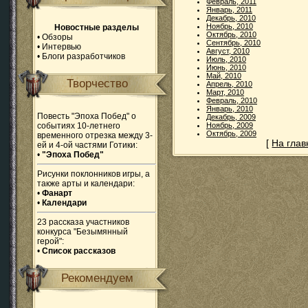
Февраль, 2011
Январь, 2011
Декабрь, 2010
Ноябрь, 2010
Новостные разделы
Октябрь, 2010
•
Обзоры
Сентябрь, 2010
•
Интервью
Август, 2010
•
Блоги разработчиков
Июль, 2010
Июнь, 2010
Май, 2010
Творчество
Апрель, 2010
Март, 2010
Февраль, 2010
Январь, 2010
Повесть "Эпоха Побед" о
Декабрь, 2009
событиях 10-летнего
Ноябрь, 2009
Октябрь, 2009
временного отрезка между 3-
[
На гла
ей и 4-ой частями Готики:
•
"Эпоха Побед"
Рисунки поклонников игры, а
также арты и календари:
•
Фанарт
•
Календари
23 рассказа участников
конкурса "Безымянный
герой":
•
Список рассказов
Рекомендуем