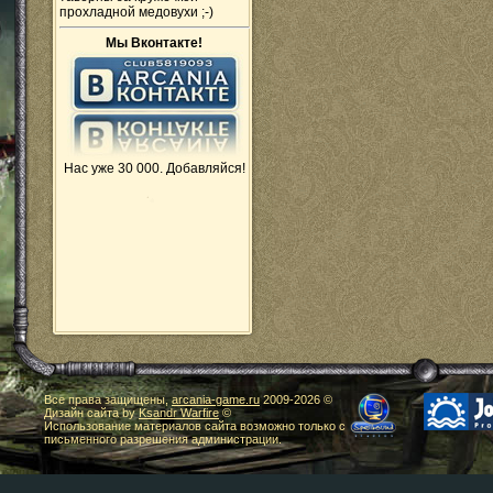
прохладной медовухи ;-)
Мы Вконтакте!
Нас уже 30 000. Добавляйся!
Все права защищены,
arcania-game.ru
2009-
2026 ©
Дизайн сайта by
Ksandr Warfire
©
Использование материалов сайта возможно только с
письменного разрешения администрации.