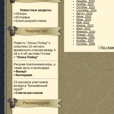
Декабрь, 2010
Ноябрь, 2010
Октябрь, 2010
Новостные разделы
Сентябрь, 2010
Август, 2010
•
Обзоры
Июль, 2010
•
Интервью
Июнь, 2010
•
Блоги разработчиков
Май, 2010
Апрель, 2010
Март, 2010
Творчество
Февраль, 2010
Январь, 2010
Декабрь, 2009
Ноябрь, 2009
Повесть "Эпоха Побед" о
Октябрь, 2009
событиях 10-летнего
[
На гла
временного отрезка между 3-
ей и 4-ой частями Готики:
•
"Эпоха Побед"
Рисунки поклонников игры, а
также арты и календари:
•
Фанарт
•
Календари
23 рассказа участников
конкурса "Безымянный
герой":
•
Список рассказов
Рекомендуем