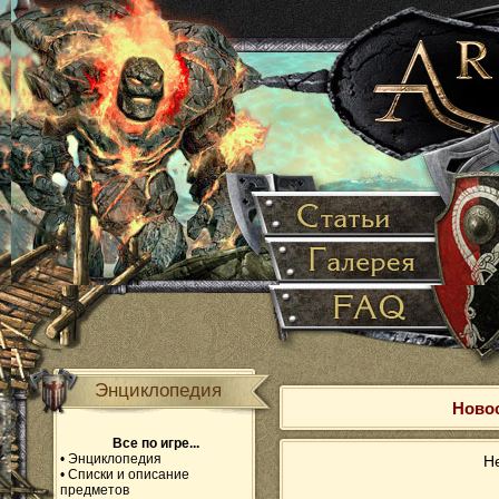
Энциклопедия
Новос
Все по игре...
•
Энциклопедия
Не
•
Списки и описание
предметов