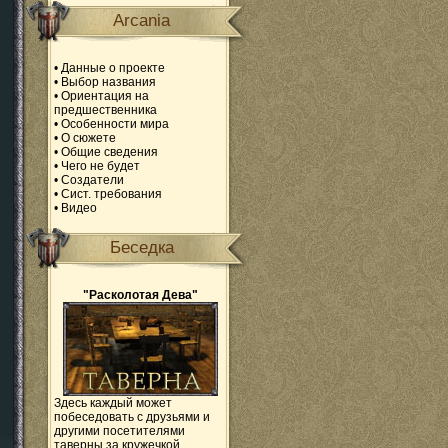
Arcania
•
Данные о проекте
•
Выбор названия
•
Ориентация на
предшественника
•
Особенности мира
•
О сюжете
•
Общие сведения
•
Чего не будет
•
Создатели
•
Сист. требования
•
Видео
Беседка
"Расколотая Дева"
Здесь каждый может
побеседовать с друзьями и
другими посетителями
таверны за кружечкой