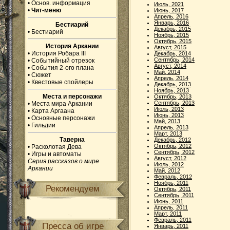
•
Основ. информация
Июль, 2021
•
Чит-меню
Июнь, 2017
Апрель, 2016
Январь, 2016
Бестиарий
Декабрь, 2015
•
Бестиарий
Ноябрь, 2015
Октябрь, 2015
История Аркании
Август, 2015
•
История Робара III
Декабрь, 2014
Сентябрь, 2014
•
Событийный отрезок
Август, 2014
•
События 2-ого плана
Май, 2014
•
Сюжет
Апрель, 2014
•
Квестовые спойлеры
Декабрь, 2013
Ноябрь, 2013
Места и персонажи
Октябрь, 2013
Сентябрь, 2013
•
Места мира Аркании
Июль, 2013
•
Карта Аргаана
Июнь, 2013
•
Основные персонажи
Май, 2013
•
Гильдии
Апрель, 2013
Март, 2013
Таверна
Декабрь, 2012
Октябрь, 2012
•
Расколотая Дева
Сентябрь, 2012
•
Игры и автоматы
Август, 2012
Серия рассказов о мире
Июль, 2012
Аркании
Май, 2012
Февраль, 2012
Ноябрь, 2011
Рекомендуем
Октябрь, 2011
Сентябрь, 2011
Июнь, 2011
Апрель, 2011
Март, 2011
Февраль, 2011
Пресса об игре
Январь, 2011