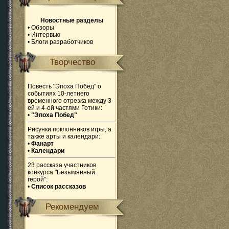
Новостные разделы
•
Обзоры
•
Интервью
•
Блоги разработчиков
Творчество
Повесть "Эпоха Побед" о
событиях 10-летнего
временного отрезка между 3-
ей и 4-ой частями Готики:
•
"Эпоха Побед"
Рисунки поклонников игры, а
также арты и календари:
•
Фанарт
•
Календари
23 рассказа участников
конкурса "Безымянный
герой":
•
Список рассказов
Рекомендуем