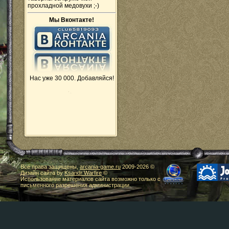
прохладной медовухи ;-)
Мы Вконтакте!
Нас уже 30 000. Добавляйся!
Все права защищены,
arcania-game.ru
2009-
2026 ©
Дизайн сайта by
Ksandr Warfire
©
Использование материалов сайта возможно только с
письменного разрешения администрации.