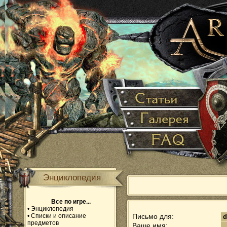
Энциклопедия
Все по игре...
•
Энциклопедия
•
Списки и описание
Письмо для:
предметов
Ваше имя: