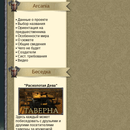
Arcania
•
Данные о проекте
•
Выбор названия
•
Ориентация на
предшественника
•
Особенности мира
•
О сюжете
•
Общие сведения
•
Чего не будет
•
Создатели
•
Сист. требования
•
Видео
Беседка
"Расколотая Дева"
Здесь каждый может
побеседовать с друзьями и
другими посетителями
таверны за кружечкой