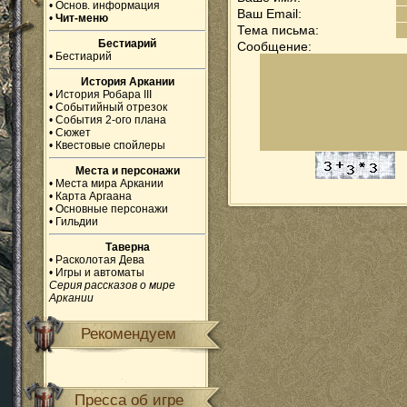
•
Основ. информация
Ваш Email:
•
Чит-меню
Тема письма:
Бестиарий
Сообщение:
•
Бестиарий
История Аркании
•
История Робара III
•
Событийный отрезок
•
События 2-ого плана
•
Сюжет
•
Квестовые спойлеры
Места и персонажи
•
Места мира Аркании
•
Карта Аргаана
•
Основные персонажи
•
Гильдии
Таверна
•
Расколотая Дева
•
Игры и автоматы
Серия рассказов о мире
Аркании
Рекомендуем
Пресса об игре