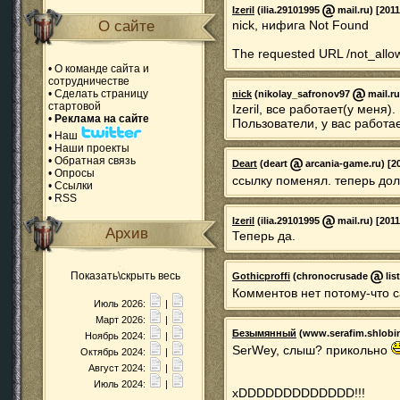
Izeril
(ilia.29101995
mail.ru) [2011
О сайте
nick, нифига Not Found
The requested URL /not_allow
•
О команде сайта и
сотрудничестве
•
Сделать страницу
nick
(nikolay_safronov97
mail.ru
стартовой
Izeril, все работает(у меня).
•
Реклама на сайте
Пользователи, у вас работа
•
Наш
•
Наши проекты
•
Обратная связь
Deart
(deart
arcania-game.ru) [20
•
Опросы
ссылку поменял. теперь до
•
Ссылки
•
RSS
Izeril
(ilia.29101995
mail.ru) [2011
Архив
Теперь да.
Показать\скрыть весь
Gothicproffi
(chronocrusade
lis
Комментов нет потому-что 
Июль 2026:
|
Март 2026:
|
Безымянный
(www.serafim.shlobi
Ноябрь 2024:
|
SerWey, слыш? прикольно
Октябрь 2024:
|
Август 2024:
|
Июль 2024:
|
xDDDDDDDDDDDDD!!!