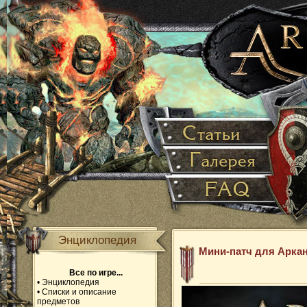
Энциклопедия
Мини-патч для Аркан
Все по игре...
•
Энциклопедия
•
Списки и описание
предметов