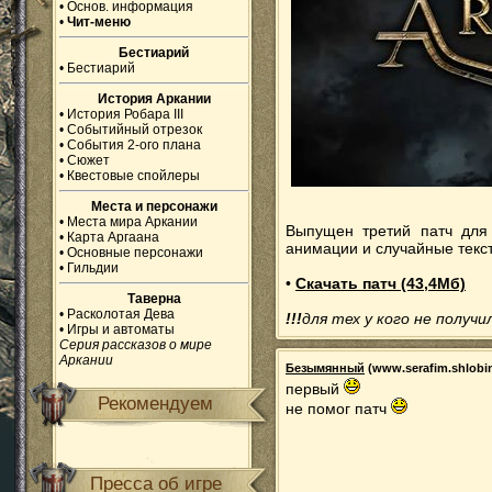
•
Основ. информация
•
Чит-меню
Бестиарий
•
Бестиарий
История Аркании
•
История Робара III
•
Событийный отрезок
•
События 2-ого плана
•
Сюжет
•
Квестовые спойлеры
Места и персонажи
•
Места мира Аркании
Выпущен третий патч для
•
Карта Аргаана
анимации и случайные текс
•
Основные персонажи
•
Гильдии
•
Скачать патч (43,4Мб)
Таверна
•
Расколотая Дева
!!!
для тех у кого не получи
•
Игры и автоматы
Серия рассказов о мире
Аркании
Безымянный
(www.serafim.shlobi
первый
Рекомендуем
не помог патч
Пресса об игре