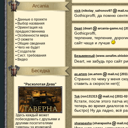
Arcania
nick
(nikolay_safronov97
mail.ru
Gothicproffi, да помню сент
•
Данные о проекте
•
Выбор названия
•
Ориентация на
Deart
(deart
arcania-game.ru) [20
предшественника
Gothicproffi,
•
Особенности мира
терпение, терпение, дорогие
•
О сюжете
сайт чаще и лучше
•
Общие сведения
•
Чего не будет
•
Создатели
•
Сист. требования
Безымянный
(www.serafim.shlobi
•
Видео
Deart, не забудь про сайт 
Беседка
ax.artem
(ax.artem
mail.ru) [2011
Странно по чему у меня скор
ставить а скорости нет((
"Расколотая Дева"
Tok
(ron131313
mail.ru) [2011-02
Кстати, после этого патча и
теперь во время диалогов п
быстро) Ну да ладно, всё р
Здесь каждый может
побеседовать с друзьями и
другими посетителями
sharapasha
(sharapasha
mail.ru)
таверны за кружечкой