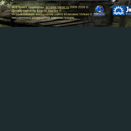
Все права защищены,
arcania-game.ru
2009-
2026 ©
Дизайн сайта by
Ksandr Warfire
©
Использование материалов сайта возможно только с
письменного разрешения администрации.