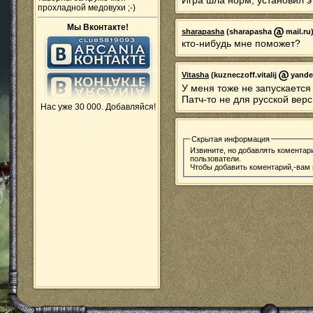
Игра шла норм, установил эт
прохладной медовухи ;-)
Мы Вконтакте!
sharapasha
(sharapasha
mail.ru)
кто-нибудь мне поможет?
Vitasha
(kuzneczoff.vitalij
yandex
У меня тоже не запускается
Патч-то не для русской верс
Нас уже 30 000. Добавляйся!
Скрытая информация
Извините, но добавлять коментар
пользователи.
Чтобы добавить коментарий,-вам