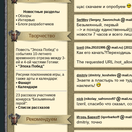
щас скачаем и опробуем
Новостные разделы
•
Обзоры
•
Интервью
SerWey
(Sergey_Savonchuk
mail
•
Блоги разработчиков
Безымянный, первый
--> и походу единственный))
новости 7 часов и всего лиш
Творчество
Izeril
(ilia.29101995
mail.ru) [2011
Повесть "Эпоха Побед" о
Как его качать?Переходишь
событиях 10-летнего
временного отрезка между 3-
The requested URL /not_allow
ей и 4-ой частями Готики:
•
"Эпоха Побед"
Рисунки поклонников игры, а
dmitriy
(dmitriy_koshelev
mail.ru
также арты и календари:
Знаете а пластырь то не туд
•
Фанарт
наклеить!
•
Календари
23 рассказа участников
nick
(nikolay_safronov97
mail.ru
конкурса "Безымянный
герой":
Izeril, спасибо что сказал, 
•
Список рассказов
Игорь Баркoff
(igorbarkoff
mail.
Рекомендуем
dmitriy, точно