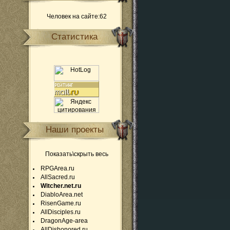
Человек на сайте:62
Статистика
Наши проекты
Показать\скрыть весь
RPGArea.ru
AllSacred.ru
Witcher.net.ru
DiabloArea.net
RisenGame.ru
AllDisciples.ru
DragonAge-area
AllDishonored.ru