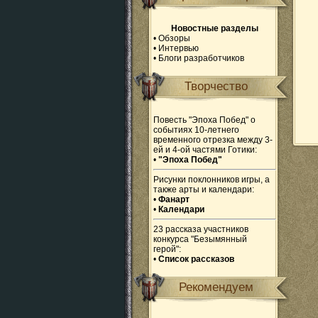
Новостные разделы
•
Обзоры
•
Интервью
•
Блоги разработчиков
Творчество
Повесть "Эпоха Побед" о
событиях 10-летнего
временного отрезка между 3-
ей и 4-ой частями Готики:
•
"Эпоха Побед"
Рисунки поклонников игры, а
также арты и календари:
•
Фанарт
•
Календари
23 рассказа участников
конкурса "Безымянный
герой":
•
Список рассказов
Рекомендуем