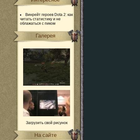
Винрейт героев Dota 2: как
читать статистику и не
облажаться с пиком
Галерея
Загрузить свой рисунок
На сайте