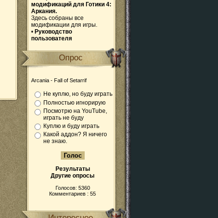
модификаций для Готики 4:
Аркания.
Здесь собраны все
модификации для игры.
•
Руководство
пользователя
Опрос
Arcania - Fall of Setarrif
Не куплю, но буду играть
Полностью игнорирую
Посмотрю на YouTube,
играть не буду
Куплю и буду играть
Какой аддон? Я ничего
не знаю.
Результаты
Другие опросы
Голосов: 5360
Комментариев : 55
Интересное