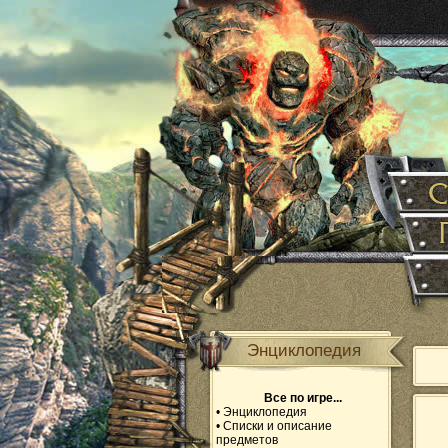
Энциклопедия
Все по игре...
•
Энциклопедия
•
Списки и описание
предметов