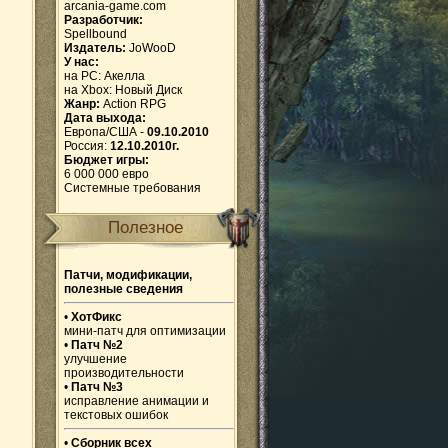
arcania-game.com
Разработчик:
Spellbound
Издатель:
JoWooD
У нас:
на PC:
Акелла
на Xbox:
Новый Диск
Жанр:
Action RPG
Дата выхода:
Европа/США -
09.10.2010
Россия:
12.10.2010г.
Бюджет игры:
6 000 000 евро
Системные требования
Полезное
Патчи, модификации,
полезные сведения
•
ХотФикс
мини-патч для оптимизации
•
Патч №2
улучшение
производительности
•
Патч №3
исправление анимации и
текстовых ошибок
•
Сборник всех