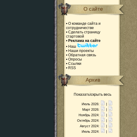
О сайте
•
О команде сайта и
сотрудничестве
•
Сделать страницу
стартовой
•
Реклама на сайте
•
Наш
•
Наши проекты
•
Обратная связь
•
Опросы
•
Ссылки
•
RSS
Архив
Показать\скрыть весь
Июль 2026:
|
Март 2026:
|
Ноябрь 2024:
|
Октябрь 2024:
|
Август 2024:
|
Июль 2024:
|