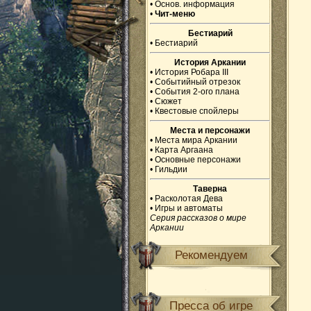
•
Основ. информация
•
Чит-меню
Бестиарий
•
Бестиарий
История Аркании
•
История Робара III
•
Событийный отрезок
•
События 2-ого плана
•
Сюжет
•
Квестовые спойлеры
Места и персонажи
•
Места мира Аркании
•
Карта Аргаана
•
Основные персонажи
•
Гильдии
Таверна
•
Расколотая Дева
•
Игры и автоматы
Серия рассказов о мире
Аркании
Рекомендуем
Пресса об игре