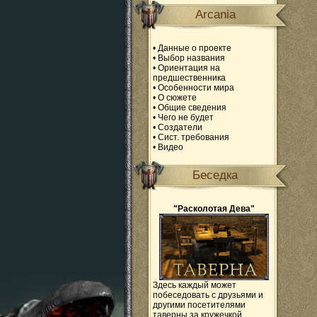
Arcania
•
Данные о проекте
•
Выбор названия
•
Ориентация на
предшественника
•
Особенности мира
•
О сюжете
•
Общие сведения
•
Чего не будет
•
Создатели
•
Сист. требования
•
Видео
Беседка
"Расколотая Дева"
Здесь каждый может
побеседовать с друзьями и
другими посетителями
таверны за кружечкой