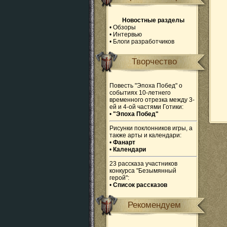
Новостные разделы
•
Обзоры
•
Интервью
•
Блоги разработчиков
Творчество
Повесть "Эпоха Побед" о
событиях 10-летнего
временного отрезка между 3-
ей и 4-ой частями Готики:
•
"Эпоха Побед"
Рисунки поклонников игры, а
также арты и календари:
•
Фанарт
•
Календари
23 рассказа участников
конкурса "Безымянный
герой":
•
Список рассказов
Рекомендуем