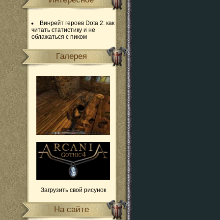
Винрейт героев Dota 2: как
читать статистику и не
облажаться с пиком
Галерея
Загрузить свой рисунок
На сайте