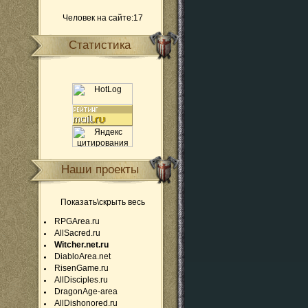
Человек на сайте:17
Статистика
Наши проекты
Показать\скрыть весь
RPGArea.ru
AllSacred.ru
Witcher.net.ru
DiabloArea.net
RisenGame.ru
AllDisciples.ru
DragonAge-area
AllDishonored.ru