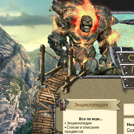
Энциклопедия
Все по игре...
•
Энциклопедия
Но
•
Списки и описание
Соз
предметов