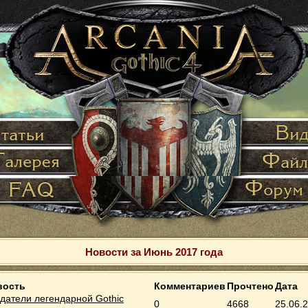
Новости за Июнь 2017 года
вость
Комментариев
Прочтено
Дата
датели легендарной Gothic
0
4668
25.06.