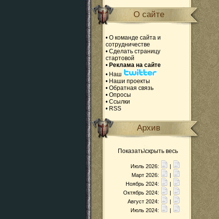
О сайте
•
О команде сайта и
сотрудничестве
•
Сделать страницу
стартовой
•
Реклама на сайте
•
Наш
•
Наши проекты
•
Обратная связь
•
Опросы
•
Ссылки
•
RSS
Архив
Показать\скрыть весь
Июль 2026:
|
Март 2026:
|
Ноябрь 2024:
|
Октябрь 2024:
|
Август 2024:
|
Июль 2024:
|