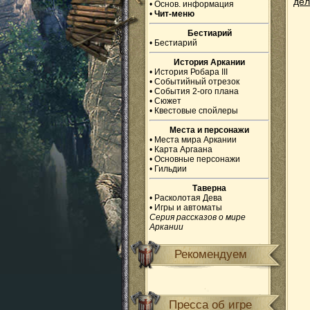
дел
•
Основ. информация
•
Чит-меню
Бестиарий
•
Бестиарий
История Аркании
•
История Робара III
•
Событийный отрезок
•
События 2-ого плана
•
Сюжет
•
Квестовые спойлеры
Места и персонажи
•
Места мира Аркании
•
Карта Аргаана
•
Основные персонажи
•
Гильдии
Таверна
•
Расколотая Дева
•
Игры и автоматы
Серия рассказов о мире
Аркании
Рекомендуем
Пресса об игре