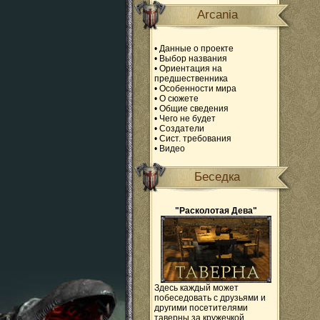
Arcania
•
Данные о проекте
•
Выбор названия
•
Ориентация на
предшественника
•
Особенности мира
•
О сюжете
•
Общие сведения
•
Чего не будет
•
Создатели
•
Сист. требования
•
Видео
Беседка
"Расколотая Дева"
Здесь каждый может
побеседовать с друзьями и
другими посетителями
таверны за кружечкой