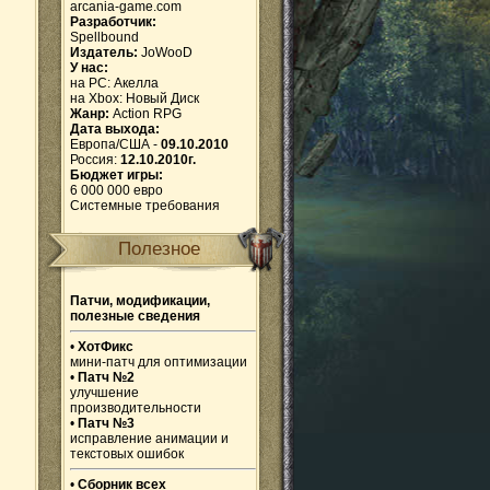
arcania-game.com
Разработчик:
Spellbound
Издатель:
JoWooD
У нас:
на PC:
Акелла
на Xbox:
Новый Диск
Жанр:
Action RPG
Дата выхода:
Европа/США -
09.10.2010
Россия:
12.10.2010г.
Бюджет игры:
6 000 000 евро
Системные требования
Полезное
Патчи, модификации,
полезные сведения
•
ХотФикс
мини-патч для оптимизации
•
Патч №2
улучшение
производительности
•
Патч №3
исправление анимации и
текстовых ошибок
•
Сборник всех