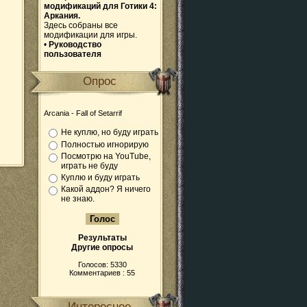
модификаций для Готики 4:
Аркания.
Здесь собраны все
модификации для игры.
•
Руководство
пользователя
Опрос
Arcania - Fall of Setarrif
Не куплю, но буду играть
Полностью игнорирую
Посмотрю на YouTube,
играть не буду
Куплю и буду играть
Какой аддон? Я ничего
не знаю.
Результаты
Другие опросы
Голосов: 5330
Комментариев : 55
Интересное