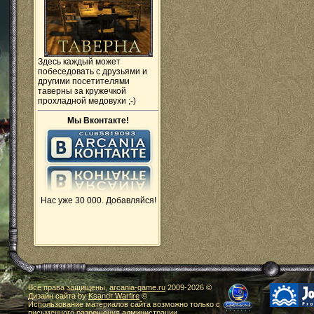
Здесь каждый может
побеседовать с друзьями и
другими посетителями
таверны за кружечкой
прохладной медовухи ;-)
Мы Вконтакте!
Нас уже 30 000. Добавляйся!
Все права защищены,
arcania-game.ru
2009-
2026 ©
Дизайн сайта by
Ksandr Warfire
©
Использование материалов сайта возможно только с
письменного разрешения администрации.