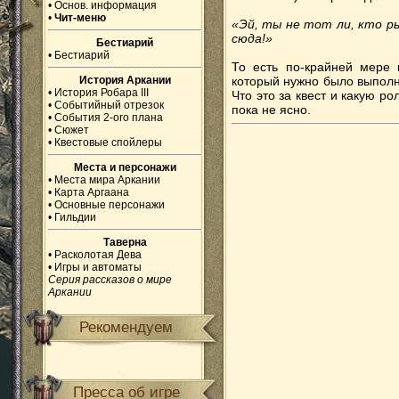
•
Основ. информация
•
Чит-меню
«Эй, ты не тот ли, кто ры
сюда!»
Бестиарий
•
Бестиарий
То есть по-крайней мере 
История Аркании
который нужно было выполн
•
История Робара III
Что это за квест и какую ро
•
Событийный отрезок
пока не ясно.
•
События 2-ого плана
•
Сюжет
•
Квестовые спойлеры
Места и персонажи
•
Места мира Аркании
•
Карта Аргаана
•
Основные персонажи
•
Гильдии
Таверна
•
Расколотая Дева
•
Игры и автоматы
Серия рассказов о мире
Аркании
Рекомендуем
Пресса об игре