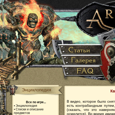
Энциклопедия
К
В видео, которое было сня
Все по игре...
есть контрабандным путем,
•
Энциклопедия
•
Списки и описание
(сказать, что это наверня
предметов
осмелится). Во время движе