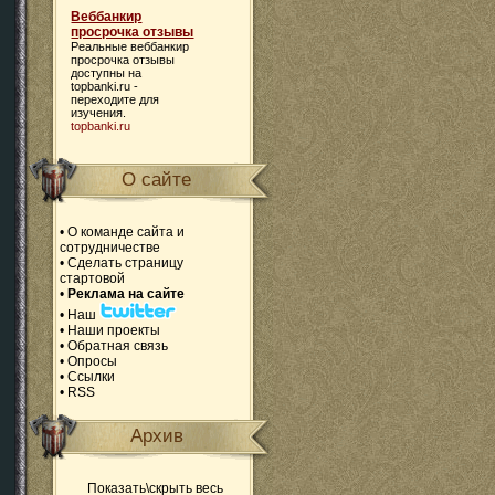
Веббанкир
просрочка отзывы
Реальные
веббанкир
просрочка отзывы
доступны на
topbanki.ru -
переходите для
изучения.
topbanki.ru
О сайте
•
О команде сайта и
сотрудничестве
•
Сделать страницу
стартовой
•
Реклама на сайте
•
Наш
•
Наши проекты
•
Обратная связь
•
Опросы
•
Ссылки
•
RSS
Архив
Показать\скрыть весь