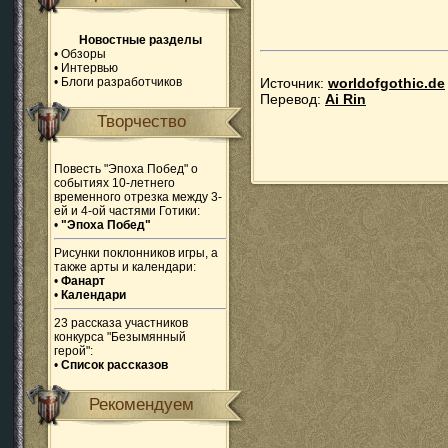
Новостные разделы
•
Обзоры
•
Интервью
•
Блоги разработчиков
Источник:
worldofgothic.de
Перевод:
Ai Rin
Творчество
Повесть "Эпоха Побед" о
событиях 10-летнего
временного отрезка между 3-
ей и 4-ой частями Готики:
•
"Эпоха Побед"
Рисунки поклонников игры, а
также арты и календари:
•
Фанарт
•
Календари
23 рассказа участников
конкурса "Безымянный
герой":
•
Список рассказов
Рекомендуем