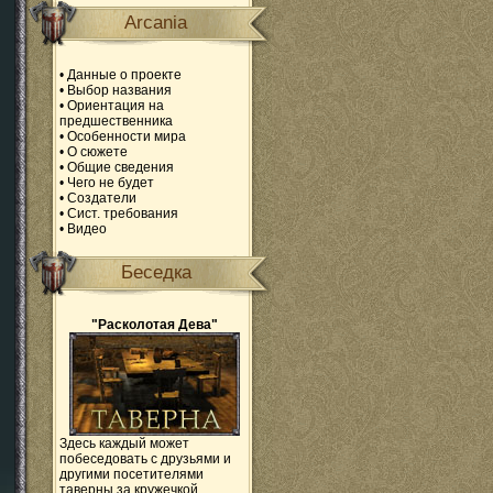
Arcania
•
Данные о проекте
•
Выбор названия
•
Ориентация на
предшественника
•
Особенности мира
•
О сюжете
•
Общие сведения
•
Чего не будет
•
Создатели
•
Сист. требования
•
Видео
Беседка
"Расколотая Дева"
Здесь каждый может
побеседовать с друзьями и
другими посетителями
таверны за кружечкой