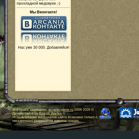
прохладной медовухи ;-)
Мы Вконтакте!
Нас уже 30 000. Добавляйся!
Все права защищены,
arcania-game.ru
2009-
2026 ©
Дизайн сайта by
Ksandr Warfire
©
Использование материалов сайта возможно только с
письменного разрешения администрации.