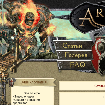
Энциклопедия
Стать
Все по игре...
•
Энциклопедия
Н
•
Списки и описание
предметов