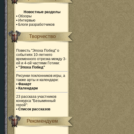
Новостные разделы
•
Обзоры
•
Интервью
•
Блоги разработчиков
Творчество
Повесть "Эпоха Побед" о
событиях 10-летнего
временного отрезка между 3-
ей и 4-ой частями Готики:
•
"Эпоха Побед"
Рисунки поклонников игры, а
также арты и календари:
•
Фанарт
•
Календари
23 рассказа участников
конкурса "Безымянный
герой":
•
Список рассказов
Рекомендуем