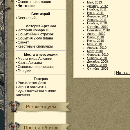
•
Основ. информация
Май, 2013
•
Чит-меню
Декабрь, 2012
Ноябрь, 2011
Июнь, 2011
Бестиарий
Февраль, 2011
•
Бестиарий
Январь, 2011
Ноябрь, 2010
История Аркании
Октябрь, 2010
•
История Робара III
Сентябрь, 2010
Август, 2010
•
Событийный отрезок
Июль, 2010
•
События 2-ого плана
Июнь, 2010
•
Сюжет
Май, 2010
•
Квестовые спойлеры
Апрель, 2010
Март, 2010
Места и персонажи
Февраль, 2010
Январь, 2010
•
Места мира Аркании
Декабрь, 2009
•
Карта Аргаана
Ноябрь, 2009
•
Основные персонажи
Октябрь, 2009
•
Гильдии
[
На гла
Таверна
•
Расколотая Дева
•
Игры и автоматы
Серия рассказов о мире
Аркании
Рекомендуем
Пресса об игре