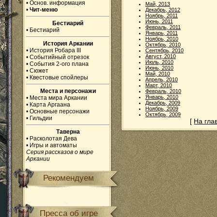
•
Основ. информация
Май, 2013
•
Чит-меню
Декабрь, 2012
Ноябрь, 2011
Июнь, 2011
Бестиарий
Февраль, 2011
•
Бестиарий
Январь, 2011
Ноябрь, 2010
История Аркании
Октябрь, 2010
•
История Робара III
Сентябрь, 2010
Август, 2010
•
Событийный отрезок
Июль, 2010
•
События 2-ого плана
Июнь, 2010
•
Сюжет
Май, 2010
•
Квестовые спойлеры
Апрель, 2010
Март, 2010
Места и персонажи
Февраль, 2010
Январь, 2010
•
Места мира Аркании
Декабрь, 2009
•
Карта Аргаана
Ноябрь, 2009
•
Основные персонажи
Октябрь, 2009
•
Гильдии
[
На гла
Таверна
•
Расколотая Дева
•
Игры и автоматы
Серия рассказов о мире
Аркании
Рекомендуем
Пресса об игре