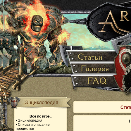
Энциклопедия
Стат
Все по игре...
•
Энциклопедия
Н
•
Списки и описание
предметов