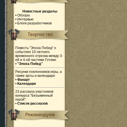
Новостные разделы
•
Обзоры
•
Интервью
•
Блоги разработчиков
Творчество
Повесть "Эпоха Побед" о
событиях 10-летнего
временного отрезка между 3-
ей и 4-ой частями Готики:
•
"Эпоха Побед"
Рисунки поклонников игры, а
также арты и календари:
•
Фанарт
•
Календари
23 рассказа участников
конкурса "Безымянный
герой":
•
Список рассказов
Рекомендуем