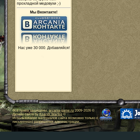
прохладной медовухи ;-)
Мы Вконтакте!
Нас уже 30 000. Добавляйся!
Все права защищены,
arcania-game.ru
2009-
2026 ©
Дизайн сайта by
Ksandr Warfire
©
Использование материалов сайта возможно только с
письменного разрешения администрации.