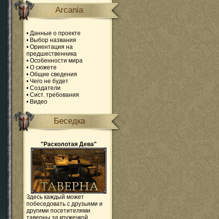
Arcania
•
Данные о проекте
•
Выбор названия
•
Ориентация на
предшественника
•
Особенности мира
•
О сюжете
•
Общие сведения
•
Чего не будет
•
Создатели
•
Сист. требования
•
Видео
Беседка
"Расколотая Дева"
Здесь каждый может
побеседовать с друзьями и
другими посетителями
таверны за кружечкой