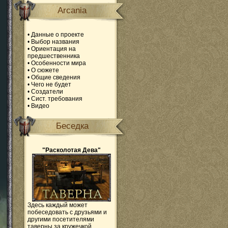
Arcania
•
Данные о проекте
•
Выбор названия
•
Ориентация на
предшественника
•
Особенности мира
•
О сюжете
•
Общие сведения
•
Чего не будет
•
Создатели
•
Сист. требования
•
Видео
Беседка
"Расколотая Дева"
Здесь каждый может
побеседовать с друзьями и
другими посетителями
таверны за кружечкой