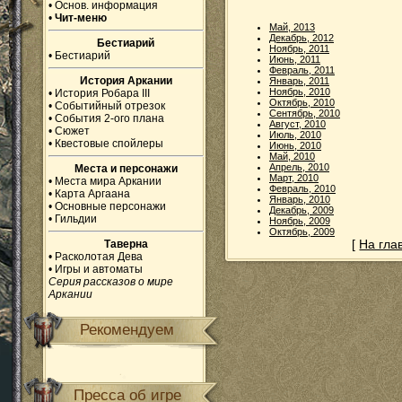
•
Основ. информация
•
Чит-меню
Май, 2013
Декабрь, 2012
Бестиарий
Ноябрь, 2011
•
Бестиарий
Июнь, 2011
Февраль, 2011
История Аркании
Январь, 2011
Ноябрь, 2010
•
История Робара III
Октябрь, 2010
•
Событийный отрезок
Сентябрь, 2010
•
События 2-ого плана
Август, 2010
•
Сюжет
Июль, 2010
•
Квестовые спойлеры
Июнь, 2010
Май, 2010
Апрель, 2010
Места и персонажи
Март, 2010
•
Места мира Аркании
Февраль, 2010
•
Карта Аргаана
Январь, 2010
•
Основные персонажи
Декабрь, 2009
•
Гильдии
Ноябрь, 2009
Октябрь, 2009
[
На гла
Таверна
•
Расколотая Дева
•
Игры и автоматы
Серия рассказов о мире
Аркании
Рекомендуем
Пресса об игре