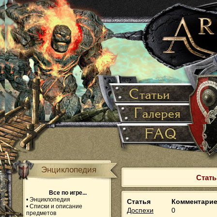
Энциклопедия
Стать
Все по игре...
•
Энциклопедия
Статья
Комментари
•
Списки и описание
Доспехи
0
предметов