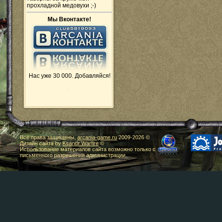
прохладной медовухи ;-)
Мы Вконтакте!
Нас уже 30 000. Добавляйся!
Все права защищены,
arcania-game.ru
2009-
2026 ©
Дизайн сайта by
Ksandr Warfire
©
Использование материалов сайта возможно только с
письменного разрешения администрации.