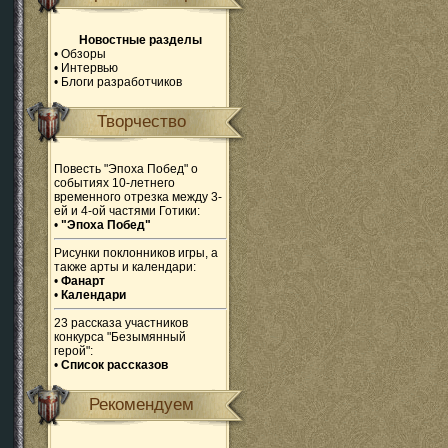
Новостные разделы
•
Обзоры
•
Интервью
•
Блоги разработчиков
Творчество
Повесть "Эпоха Побед" о
событиях 10-летнего
временного отрезка между 3-
ей и 4-ой частями Готики:
•
"Эпоха Побед"
Рисунки поклонников игры, а
также арты и календари:
•
Фанарт
•
Календари
23 рассказа участников
конкурса "Безымянный
герой":
•
Список рассказов
Рекомендуем