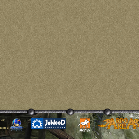
6 ©
ько с