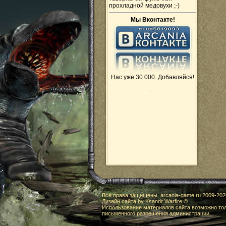
прохладной медовухи ;-)
Мы Вконтакте!
Нас уже 30 000. Добавляйся!
Все права защищены,
arcania-game.ru
2009-
202
Дизайн сайта by
Ksandr Warfire
©
Использование материалов сайта возможно тол
письменного разрешения администрации.