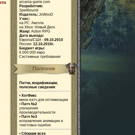
ото
arcania-game.com
Разработчик:
Spellbound
Издатель:
JoWooD
У нас:
на PC:
Акелла
на Xbox:
Новый Диск
Жанр:
Action RPG
Дата выхода:
Европа/США -
09.10.2010
Россия:
12.10.2010г.
Бюджет игры:
6 000 000 евро
Системные требования
Полезное
Патчи, модификации,
полезные сведения
•
ХотФикс
мини-патч для оптимизации
•
Патч №2
улучшение
производительности
•
Патч №3
исправление анимации и
текстовых ошибок
•
Сборник всех