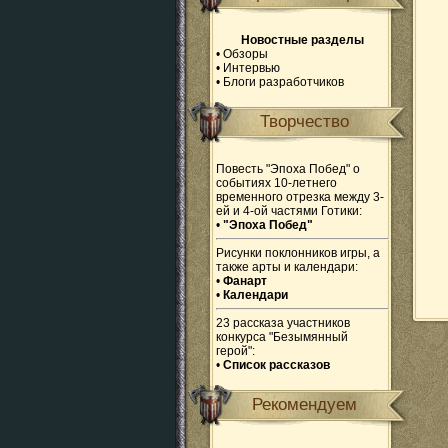
Новостные разделы
•
Обзоры
•
Интервью
•
Блоги разработчиков
Творчество
Повесть "Эпоха Побед" о
событиях 10-летнего
временного отрезка между 3-
ей и 4-ой частями Готики:
•
"Эпоха Побед"
Рисунки поклонников игры, а
также арты и календари:
•
Фанарт
•
Календари
23 рассказа участников
конкурса "Безымянный
герой":
•
Список рассказов
Рекомендуем