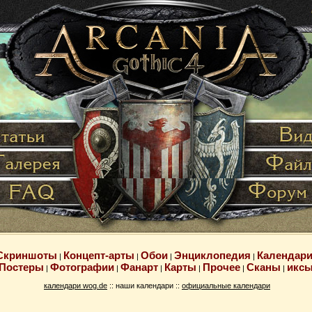
Скриншоты
Концепт-арты
Обои
Энциклопедия
Календар
|
|
|
|
Постеры
Фотографии
Фанарт
Карты
Прочее
Сканы
икс
|
|
|
|
|
|
календари wog.de
:: наши календари ::
официальные календари