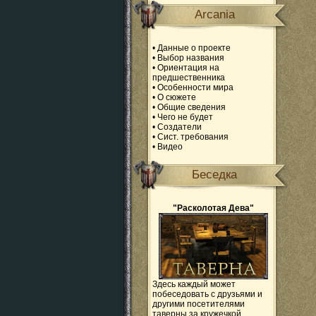
Arcania
•
Данные о проекте
•
Выбор названия
•
Ориентация на
предшественника
•
Особенности мира
•
О сюжете
•
Общие сведения
•
Чего не будет
•
Создатели
•
Сист. требования
•
Видео
Беседка
"Расколотая Дева"
Здесь каждый может
побеседовать с друзьями и
другими посетителями
таверны за кружечкой