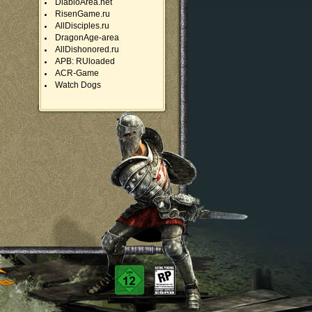
DiabloArea.net
RisenGame.ru
AllDisciples.ru
DragonAge-area
AllDishonored.ru
APB: RUloaded
ACR-Game
Watch Dogs