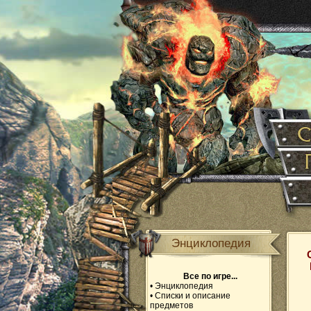
Энциклопедия
Все по игре...
•
Энциклопедия
•
Списки и описание
предметов