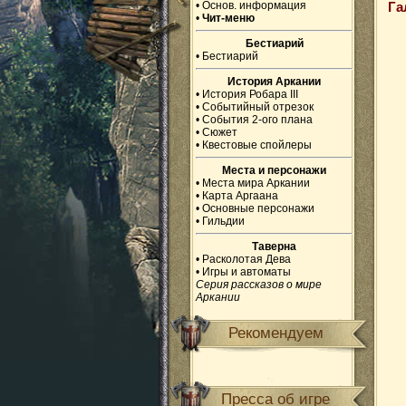
•
Основ. информация
Га
•
Чит-меню
Бестиарий
•
Бестиарий
История Аркании
•
История Робара III
•
Событийный отрезок
•
События 2-ого плана
•
Сюжет
•
Квестовые спойлеры
Места и персонажи
•
Места мира Аркании
•
Карта Аргаана
•
Основные персонажи
•
Гильдии
Таверна
•
Расколотая Дева
•
Игры и автоматы
Серия рассказов о мире
Аркании
Рекомендуем
Пресса об игре