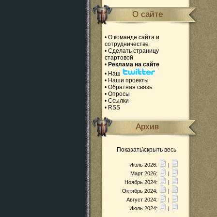
О сайте
•
О команде сайта и
сотрудничестве
•
Сделать страницу
стартовой
•
Реклама на сайте
•
Наш
•
Наши проекты
•
Обратная связь
•
Опросы
•
Ссылки
•
RSS
Архив
Показать\скрыть весь
Июль 2026:
|
Март 2026:
|
Ноябрь 2024:
|
Октябрь 2024:
|
Август 2024:
|
Июль 2024:
|