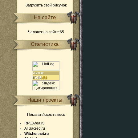
Загрузить свой рисунок
На сайте
Человек на сайте:65
Статистика
Наши проекты
Показать\скрыть весь
RPGArea.ru
AllSacred.ru
Witcher.net.ru