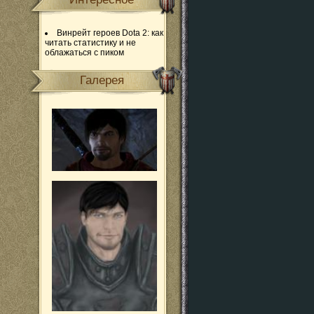
Винрейт героев Dota 2: как
читать статистику и не
облажаться с пиком
Галерея