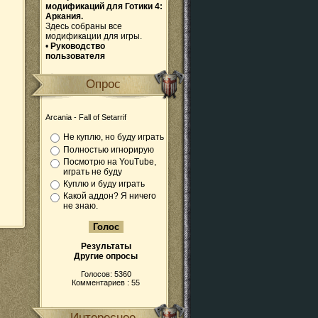
модификаций для Готики 4:
Аркания.
Здесь собраны все
модификации для игры.
•
Руководство
пользователя
Опрос
Arcania - Fall of Setarrif
Не куплю, но буду играть
Полностью игнорирую
Посмотрю на YouTube,
играть не буду
Куплю и буду играть
Какой аддон? Я ничего
не знаю.
Результаты
Другие опросы
Голосов: 5360
Комментариев : 55
Интересное