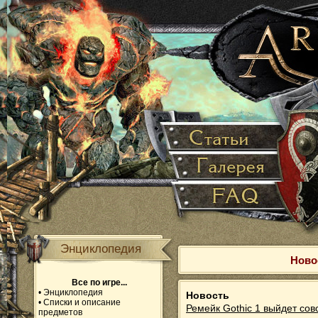
Энциклопедия
Ново
Все по игре...
•
Энциклопедия
Новость
•
Списки и описание
Ремейк Gothic 1 выйдет сов
предметов