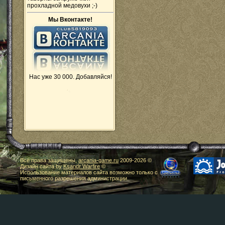
прохладной медовухи ;-)
Мы Вконтакте!
Нас уже 30 000. Добавляйся!
Все права защищены,
arcania-game.ru
2009-
2026 ©
Дизайн сайта by
Ksandr Warfire
©
Использование материалов сайта возможно только с
письменного разрешения администрации.