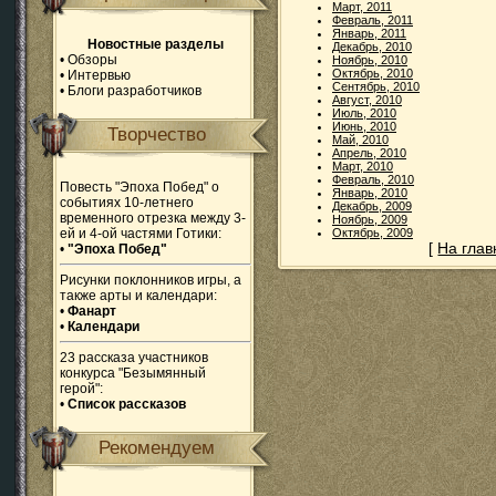
Март, 2011
Февраль, 2011
Январь, 2011
Новостные разделы
Декабрь, 2010
•
Обзоры
Ноябрь, 2010
Октябрь, 2010
•
Интервью
Сентябрь, 2010
•
Блоги разработчиков
Август, 2010
Июль, 2010
Июнь, 2010
Творчество
Май, 2010
Апрель, 2010
Март, 2010
Февраль, 2010
Повесть "Эпоха Побед" о
Январь, 2010
событиях 10-летнего
Декабрь, 2009
временного отрезка между 3-
Ноябрь, 2009
ей и 4-ой частями Готики:
Октябрь, 2009
[
На гла
•
"Эпоха Побед"
Рисунки поклонников игры, а
также арты и календари:
•
Фанарт
•
Календари
23 рассказа участников
конкурса "Безымянный
герой":
•
Список рассказов
Рекомендуем