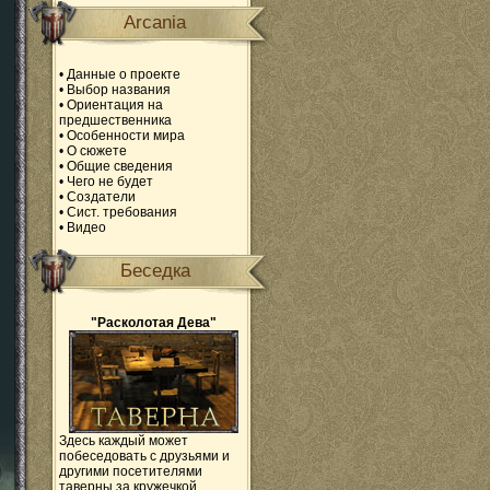
Arcania
•
Данные о проекте
•
Выбор названия
•
Ориентация на
предшественника
•
Особенности мира
•
О сюжете
•
Общие сведения
•
Чего не будет
•
Создатели
•
Сист. требования
•
Видео
Беседка
"Расколотая Дева"
Здесь каждый может
побеседовать с друзьями и
другими посетителями
таверны за кружечкой