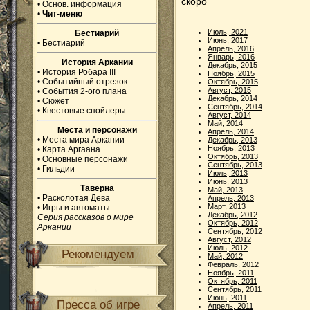
скоро
•
Основ. информация
•
Чит-меню
Июль, 2021
Бестиарий
Июнь, 2017
•
Бестиарий
Апрель, 2016
Январь, 2016
История Аркании
Декабрь, 2015
•
История Робара III
Ноябрь, 2015
•
Событийный отрезок
Октябрь, 2015
Август, 2015
•
События 2-ого плана
Декабрь, 2014
•
Сюжет
Сентябрь, 2014
•
Квестовые спойлеры
Август, 2014
Май, 2014
Места и персонажи
Апрель, 2014
•
Места мира Аркании
Декабрь, 2013
Ноябрь, 2013
•
Карта Аргаана
Октябрь, 2013
•
Основные персонажи
Сентябрь, 2013
•
Гильдии
Июль, 2013
Июнь, 2013
Таверна
Май, 2013
•
Расколотая Дева
Апрель, 2013
Март, 2013
•
Игры и автоматы
Декабрь, 2012
Серия рассказов о мире
Октябрь, 2012
Аркании
Сентябрь, 2012
Август, 2012
Июль, 2012
Рекомендуем
Май, 2012
Февраль, 2012
Ноябрь, 2011
Октябрь, 2011
Сентябрь, 2011
Июнь, 2011
Пресса об игре
Апрель, 2011