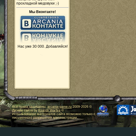
прохладной медовухи ;-)
Мы Вконтакте!
Нас уже 30 000. Добавляйся!
Все права защищены,
arcania-game.ru
2009-
2026 ©
Дизайн сайта by
Ksandr Warfire
©
Использование материалов сайта возможно только с
письменного разрешения администрации.