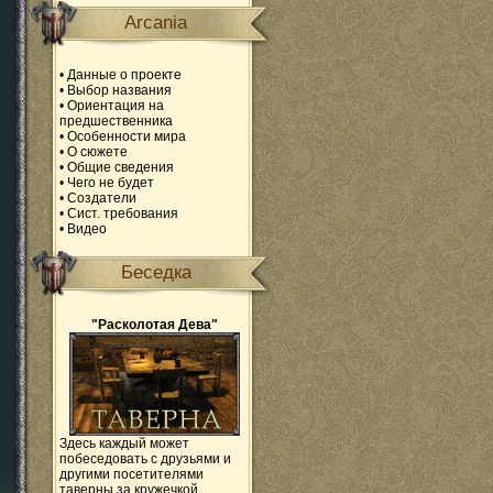
Arcania
•
Данные о проекте
•
Выбор названия
•
Ориентация на
предшественника
•
Особенности мира
•
О сюжете
•
Общие сведения
•
Чего не будет
•
Создатели
•
Сист. требования
•
Видео
Беседка
"Расколотая Дева"
Здесь каждый может
побеседовать с друзьями и
другими посетителями
таверны за кружечкой