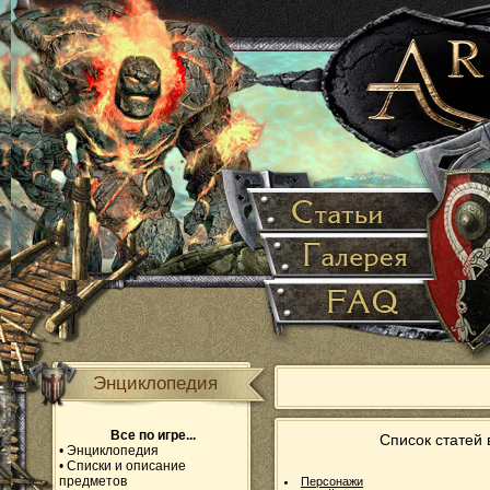
Энциклопедия
Все по игре...
Список статей
•
Энциклопедия
•
Списки и описание
предметов
Персонажи