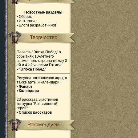
Новостные разделы
•
Обзоры
•
Интервью
•
Блоги разработчиков
Творчество
Повесть "Эпоха Побед" о
событиях 10-летнего
временного отрезка между 3-
ей и 4-ой частями Готики:
•
"Эпоха Побед"
Рисунки поклонников игры, а
также арты и календари:
•
Фанарт
•
Календари
23 рассказа участников
конкурса "Безымянный
герой":
•
Список рассказов
Рекомендуем