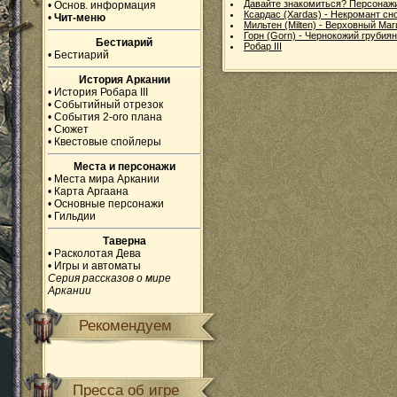
Давайте знакомиться? Персонаж
•
Основ. информация
Ксардас (Xardas) - Некромант сно
•
Чит-меню
Мильтен (Milten) - Верховный Маги
Горн (Gorn) - Чернокожий грубиян
Бестиарий
Робар III
•
Бестиарий
История Аркании
•
История Робара III
•
Событийный отрезок
•
События 2-ого плана
•
Сюжет
•
Квестовые спойлеры
Места и персонажи
•
Места мира Аркании
•
Карта Аргаана
•
Основные персонажи
•
Гильдии
Таверна
•
Расколотая Дева
•
Игры и автоматы
Серия рассказов о мире
Аркании
Рекомендуем
Пресса об игре