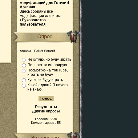
модификаций для Готики 4:
Аркания.
Здесь собраны все
модификации для игры.
•
Руководство
пользователя
Опрос
Arcania - Fall of Setarrif
Не куплю, но буду играть
Полностью игнорирую
Посмотрю на YouTube,
играть не буду
Куплю и буду играть
Какой аддон? Я ничего
не знаю.
Результаты
Другие опросы
Голосов: 5330
Комментариев : 55
Интересное