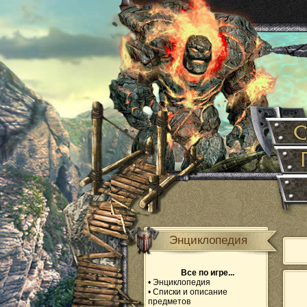
Энциклопедия
Все по игре...
•
Энциклопедия
•
Списки и описание
предметов