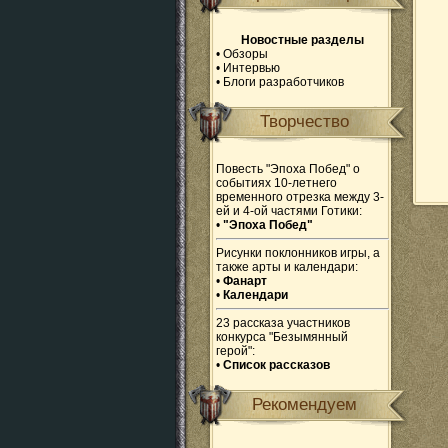
Новостные разделы
•
Обзоры
•
Интервью
•
Блоги разработчиков
Творчество
Повесть "Эпоха Побед" о
событиях 10-летнего
временного отрезка между 3-
ей и 4-ой частями Готики:
•
"Эпоха Побед"
Рисунки поклонников игры, а
также арты и календари:
•
Фанарт
•
Календари
23 рассказа участников
конкурса "Безымянный
герой":
•
Список рассказов
Рекомендуем