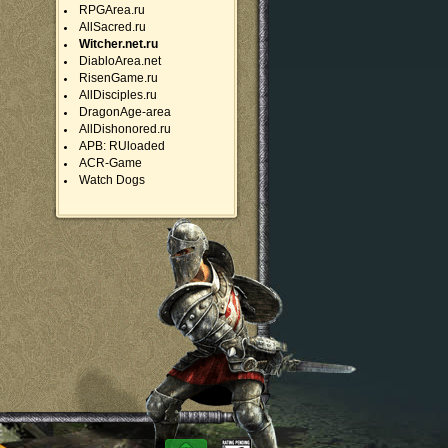
RPGArea.ru
AllSacred.ru
Witcher.net.ru
DiabloArea.net
RisenGame.ru
AllDisciples.ru
DragonAge-area
AllDishonored.ru
APB: RUloaded
ACR-Game
Watch Dogs