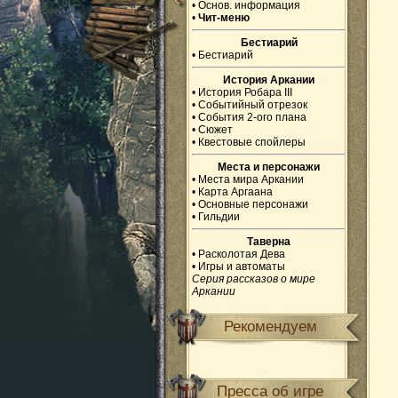
•
Основ. информация
•
Чит-меню
Бестиарий
•
Бестиарий
История Аркании
•
История Робара III
•
Событийный отрезок
•
События 2-ого плана
•
Сюжет
•
Квестовые спойлеры
Места и персонажи
•
Места мира Аркании
•
Карта Аргаана
•
Основные персонажи
•
Гильдии
Таверна
•
Расколотая Дева
•
Игры и автоматы
Серия рассказов о мире
Аркании
Рекомендуем
Пресса об игре