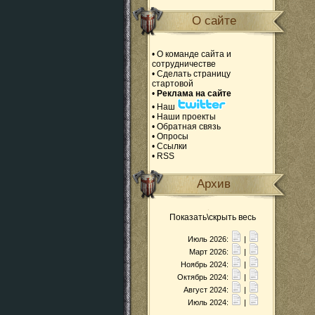
О сайте
•
О команде сайта и
сотрудничестве
•
Сделать страницу
стартовой
•
Реклама на сайте
•
Наш
•
Наши проекты
•
Обратная связь
•
Опросы
•
Ссылки
•
RSS
Архив
Показать\скрыть весь
Июль 2026:
|
Март 2026:
|
Ноябрь 2024:
|
Октябрь 2024:
|
Август 2024:
|
Июль 2024:
|