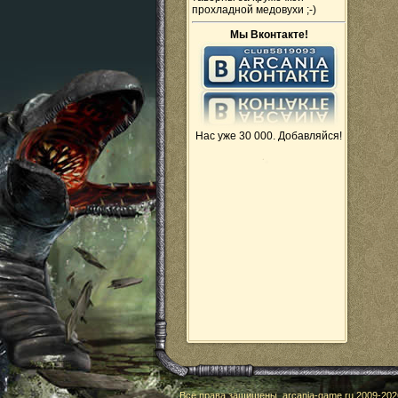
прохладной медовухи ;-)
Мы Вконтакте!
Нас уже 30 000. Добавляйся!
Все права защищены,
arcania-game.ru
2009-
202