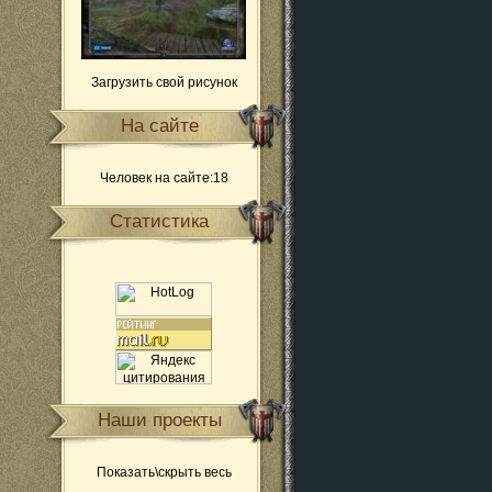
Загрузить свой рисунок
На сайте
Человек на сайте:18
Статистика
Наши проекты
Показать\скрыть весь