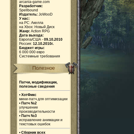
arcania-game.com
Разработчик:
Spellbound
Издатель:
JoWooD
У нас:
на PC:
Акелла
на Xbox:
Новый Диск
Жанр:
Action RPG
Дата выхода:
Европа/США -
09.10.2010
Россия:
12.10.2010г.
Бюджет игры:
6 000 000 евро
Системные требования
Полезное
Патчи, модификации,
полезные сведения
•
ХотФикс
мини-патч для оптимизации
•
Патч №2
улучшение
производительности
•
Патч №3
исправление анимации и
текстовых ошибок
•
Сборник всех