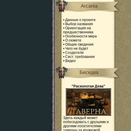
Arcania
•
Данные о проекте
•
Выбор названия
•
Ориентация на
предшественника
•
Особенности мира
•
О сюжете
•
Общие сведения
•
Чего не будет
•
Создатели
•
Сист. требования
•
Видео
Беседка
"Расколотая Дева"
Здесь каждый может
побеседовать с друзьями и
другими посетителями
таверны за кружечкой