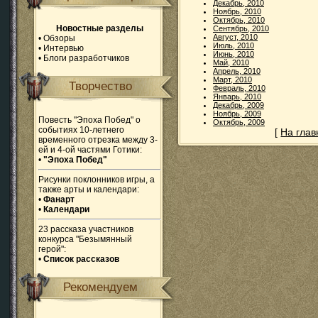
Декабрь, 2010
Ноябрь, 2010
Октябрь, 2010
Новостные разделы
Сентябрь, 2010
Август, 2010
•
Обзоры
Июль, 2010
•
Интервью
Июнь, 2010
•
Блоги разработчиков
Май, 2010
Апрель, 2010
Март, 2010
Творчество
Февраль, 2010
Январь, 2010
Декабрь, 2009
Ноябрь, 2009
Повесть "Эпоха Побед" о
Октябрь, 2009
событиях 10-летнего
[
На гла
временного отрезка между 3-
ей и 4-ой частями Готики:
•
"Эпоха Побед"
Рисунки поклонников игры, а
также арты и календари:
•
Фанарт
•
Календари
23 рассказа участников
конкурса "Безымянный
герой":
•
Список рассказов
Рекомендуем