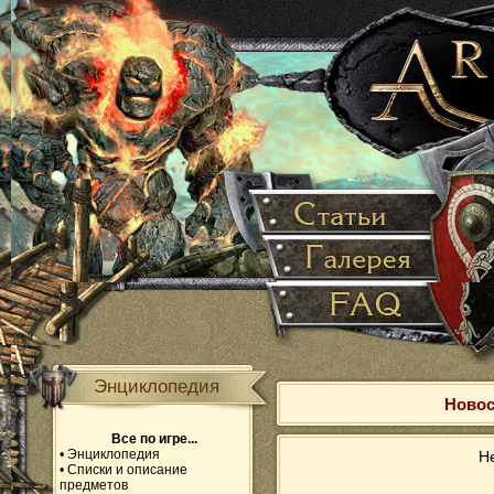
Энциклопедия
Новос
Все по игре...
•
Энциклопедия
Не
•
Списки и описание
предметов