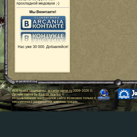
прохладной медовухи ;-)
Мы Вконтакте!
Нас уже 30 000. Добавляйся!
Все права защищены,
arcania-game.ru
2009-
2026 ©
Дизайн сайта by
Ksandr Warfire
©
Использование материалов сайта возможно только с
письменного разрешения администрации.