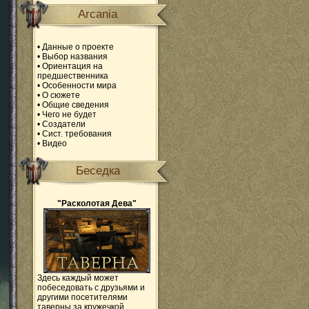
Arcania
•
Данные о проекте
•
Выбор названия
•
Ориентация на
предшественника
•
Особенности мира
•
О сюжете
•
Общие сведения
•
Чего не будет
•
Создатели
•
Сист. требования
•
Видео
Беседка
"Расколотая Дева"
Здесь каждый может
побеседовать с друзьями и
другими посетителями
таверны за кружечкой