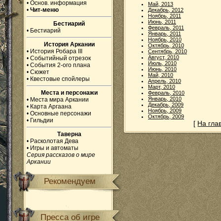
•
Основ. информация
Май, 2013
•
Чит-меню
Декабрь, 2012
Ноябрь, 2011
Июнь, 2011
Бестиарий
Февраль, 2011
•
Бестиарий
Январь, 2011
Ноябрь, 2010
История Аркании
Октябрь, 2010
•
История Робара III
Сентябрь, 2010
Август, 2010
•
Событийный отрезок
Июль, 2010
•
События 2-ого плана
Июнь, 2010
•
Сюжет
Май, 2010
•
Квестовые спойлеры
Апрель, 2010
Март, 2010
Места и персонажи
Февраль, 2010
Январь, 2010
•
Места мира Аркании
Декабрь, 2009
•
Карта Аргаана
Ноябрь, 2009
•
Основные персонажи
Октябрь, 2009
•
Гильдии
[
На гла
Таверна
•
Расколотая Дева
•
Игры и автоматы
Серия рассказов о мире
Аркании
Рекомендуем
Пресса об игре