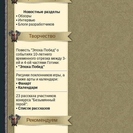
Новостные разделы
•
Обзоры
•
Интервью
•
Блоги разработчиков
Творчество
Повесть "Эпоха Побед" о
событиях 10-летнего
временного отрезка между 3-
ей и 4-ой частями Готики:
•
"Эпоха Побед"
Рисунки поклонников игры, а
также арты и календари:
•
Фанарт
•
Календари
23 рассказа участников
конкурса "Безымянный
герой":
•
Список рассказов
Рекомендуем