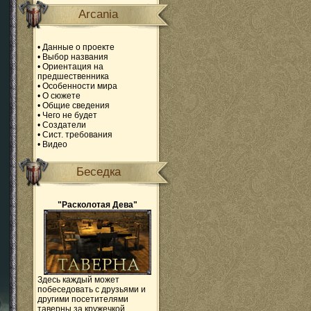
Arcania
•
Данные о проекте
•
Выбор названия
•
Ориентация на
предшественника
•
Особенности мира
•
О сюжете
•
Общие сведения
•
Чего не будет
•
Создатели
•
Сист. требования
•
Видео
Беседка
"Расколотая Дева"
Здесь каждый может
побеседовать с друзьями и
другими посетителями
таверны за кружечкой