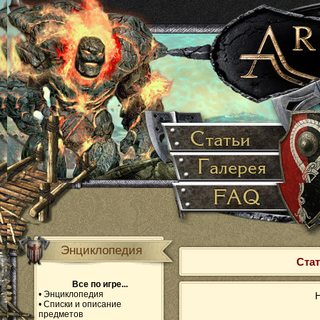
Энциклопедия
Стат
Все по игре...
•
Энциклопедия
Н
•
Списки и описание
предметов