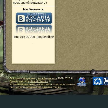
прохладной медовухи ;-)
Мы Вконтакте!
Нас уже 30 000. Добавляйся!
Все права защищены,
arcania-game.ru
2009-
2026 ©
Дизайн сайта by
Ksandr Warfire
©
Использование материалов сайта возможно только с
письменного разрешения администрации.