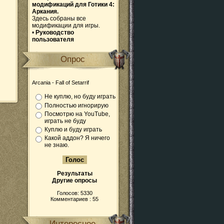
модификаций для Готики 4:
Аркания.
Здесь собраны все
модификации для игры.
•
Руководство
пользователя
Опрос
Arcania - Fall of Setarrif
Не куплю, но буду играть
Полностью игнорирую
Посмотрю на YouTube,
играть не буду
Куплю и буду играть
Какой аддон? Я ничего
не знаю.
Результаты
Другие опросы
Голосов: 5330
Комментариев : 55
Интересное