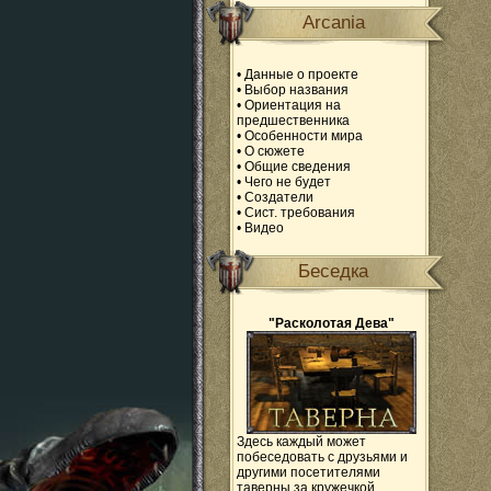
Arcania
•
Данные о проекте
•
Выбор названия
•
Ориентация на
предшественника
•
Особенности мира
•
О сюжете
•
Общие сведения
•
Чего не будет
•
Создатели
•
Сист. требования
•
Видео
Беседка
"Расколотая Дева"
Здесь каждый может
побеседовать с друзьями и
другими посетителями
таверны за кружечкой