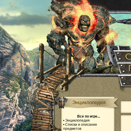
Энциклопедия
Все по игре...
•
Энциклопедия
•
Списки и описание
предметов