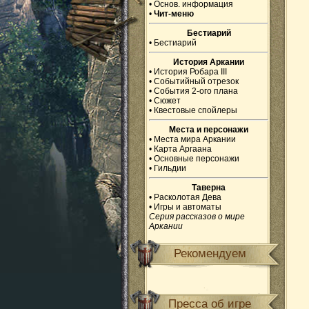
•
Основ. информация
•
Чит-меню
Бестиарий
•
Бестиарий
История Аркании
•
История Робара III
•
Событийный отрезок
•
События 2-ого плана
•
Сюжет
•
Квестовые спойлеры
Места и персонажи
•
Места мира Аркании
•
Карта Аргаана
•
Основные персонажи
•
Гильдии
Таверна
•
Расколотая Дева
•
Игры и автоматы
Серия рассказов о мире
Аркании
Рекомендуем
Пресса об игре