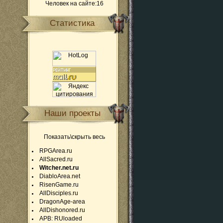
Человек на сайте:16
Статистика
Наши проекты
Показать\скрыть весь
RPGArea.ru
AllSacred.ru
Witcher.net.ru
DiabloArea.net
RisenGame.ru
AllDisciples.ru
DragonAge-area
AllDishonored.ru
APB: RUloaded