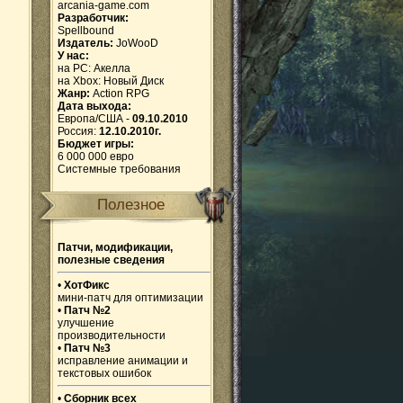
arcania-game.com
Разработчик:
Spellbound
Издатель:
JoWooD
У нас:
на PC:
Акелла
на Xbox:
Новый Диск
Жанр:
Action RPG
Дата выхода:
Европа/США -
09.10.2010
Россия:
12.10.2010г.
Бюджет игры:
6 000 000 евро
Системные требования
Полезное
Патчи, модификации,
полезные сведения
•
ХотФикс
мини-патч для оптимизации
•
Патч №2
улучшение
производительности
•
Патч №3
исправление анимации и
текстовых ошибок
•
Сборник всех