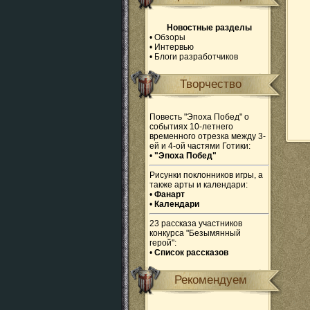
Новостные разделы
•
Обзоры
•
Интервью
•
Блоги разработчиков
Творчество
Повесть "Эпоха Побед" о
событиях 10-летнего
временного отрезка между 3-
ей и 4-ой частями Готики:
•
"Эпоха Побед"
Рисунки поклонников игры, а
также арты и календари:
•
Фанарт
•
Календари
23 рассказа участников
конкурса "Безымянный
герой":
•
Список рассказов
Рекомендуем