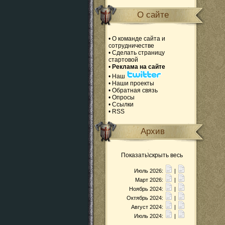
О сайте
•
О команде сайта и
сотрудничестве
•
Сделать страницу
стартовой
•
Реклама на сайте
•
Наш
•
Наши проекты
•
Обратная связь
•
Опросы
•
Ссылки
•
RSS
Архив
Показать\скрыть весь
Июль 2026:
|
Март 2026:
|
Ноябрь 2024:
|
Октябрь 2024:
|
Август 2024:
|
Июль 2024:
|