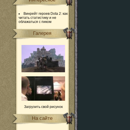
Винрейт героев Dota 2: как
читать статистику и не
облажаться с пиком
Галерея
Загрузить свой рисунок
На сайте