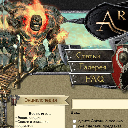
Энциклопедия
Вы...
Все по игре...
•
Энциклопедия
купите Арканию осенью
•
Списки и описание
предметов
уже сделали предзаказ