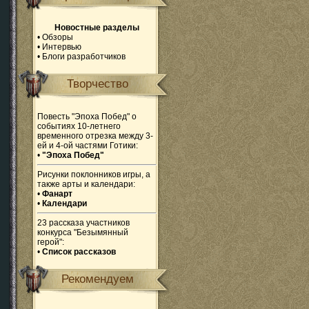
Новостные разделы
•
Обзоры
•
Интервью
•
Блоги разработчиков
Творчество
Повесть "Эпоха Побед" о
событиях 10-летнего
временного отрезка между 3-
ей и 4-ой частями Готики:
•
"Эпоха Побед"
Рисунки поклонников игры, а
также арты и календари:
•
Фанарт
•
Календари
23 рассказа участников
конкурса "Безымянный
герой":
•
Список рассказов
Рекомендуем