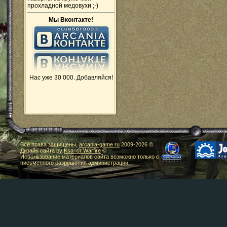
прохладной медовухи ;-)
Мы Вконтакте!
Нас уже 30 000. Добавляйся!
Все права защищены,
arcania-game.ru
2009-
2026 ©
Дизайн сайта by
Ksandr Warfire
©
Использование материалов сайта возможно только с
письменного разрешения администрации.