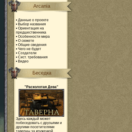
Arcania
•
Данные о проекте
•
Выбор названия
•
Ориентация на
предшественника
•
Особенности мира
•
О сюжете
•
Общие сведения
•
Чего не будет
•
Создатели
•
Сист. требования
•
Видео
Беседка
"Расколотая Дева"
Здесь каждый может
побеседовать с друзьями и
другими посетителями
таверны за кружечкой