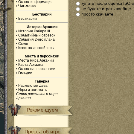
•
Основ. информация
купите после оценки ISO 
•
Чит-меню
не будете играть вообще
просто скачаете
Бестиарий
•
Бестиарий
История Аркании
•
История Робара III
•
Событийный отрезок
•
События 2-ого плана
•
Сюжет
•
Квестовые спойлеры
Места и персонажи
•
Места мира Аркании
•
Карта Аргаана
•
Основные персонажи
•
Гильдии
Таверна
•
Расколотая Дева
•
Игры и автоматы
Серия рассказов о мире
Аркании
Рекомендуем
Пресса об игре