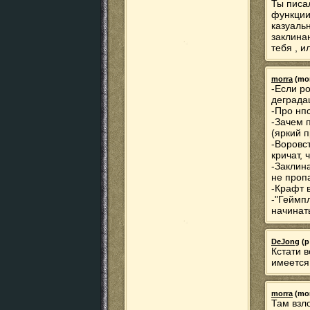
Ты писа
функции
казуаль
заклина
тебя , и
morra
(mor
-Если ро
деграда
-Про нпс
-Зачем п
(яркий п
-Воровс
кричат, 
-Заклин
не проп
-Крафт 
-"Геймпл
начинат
DeJong
(p
Кстати 
имеется.
morra
(mor
Там взл