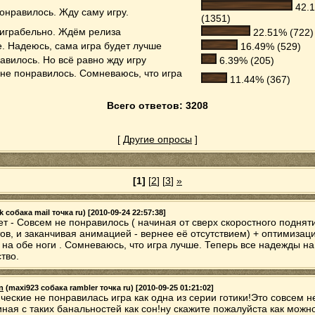
42.
онравилось. Жду саму игру.
(1351)
играбельно. Ждём релиза
22.51% (722)
е. Надеюсь, сама игра будет лучше
16.49% (529)
авилось. Но всё равно жду игру
6.39% (205)
не понравилось. Сомневаюсь, что игра
11.44% (367)
Всего ответов: 3208
[
Другие опросы
]
[1]
[
2
] [
3
]
»
k собака mail точка ru) [2010-09-24 22:57:38]
ет - Совсем не понравилось ( начиная от сверх скоростного поднят
ов, и заканчивая анимацией - вернее её отсутствием) + оптимизац
 на обе ноги . Сомневаюсь, что игра лучше. Теперь все надежды на
тво.
n
(maxi923 собака rambler точка ru) [2010-09-25 01:21:02]
ческие не понравилась игра как одна из серии готики!Это совсем н
иная с таких банальностей как сон!ну скажите пожалуйста как можн