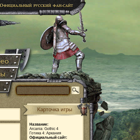
Карточка игры
Название:
Arcania: Gothic 4
Готика 4: Аркания
Официальный сайт: