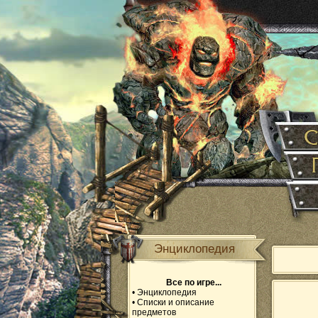
Энциклопедия
Все по игре...
•
Энциклопедия
•
Списки и описание
предметов