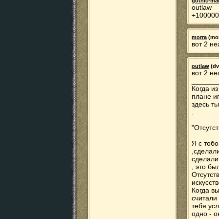
gothic-ma
outlaw
+100000
morra
(mor
вот 2 не
outlaw
(dv
вот 2 не
_______
Когда и
плане иг
здесь ты
.
"Отсутст
Я с тобо
,сделали
сделали
, это б
Отсутст
искусств
Когда в
считали 
тебя усл
одно - о