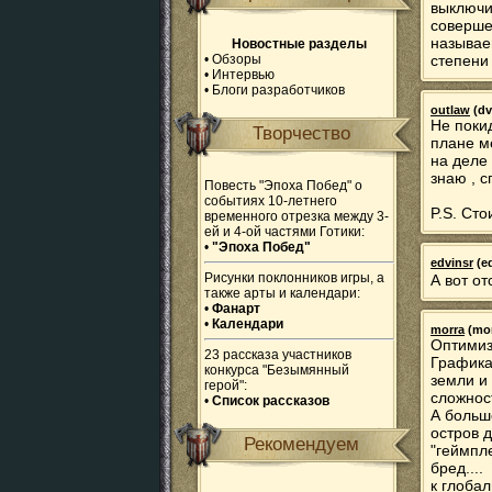
выключи
совершен
называем
Новостные разделы
•
Обзоры
степени 
•
Интервью
•
Блоги разработчиков
outlaw
(dv
Не покид
Творчество
плане ме
на деле
знаю , с
Повесть "Эпоха Побед" о
событиях 10-летнего
P.S. Сто
временного отрезка между 3-
ей и 4-ой частями Готики:
•
"Эпоха Побед"
edvinsr
(ed
Рисунки поклонников игры, а
А вот о
также арты и календари:
•
Фанарт
•
Календари
morra
(mor
Оптимиз
23 рассказа участников
Графика
конкурса "Безымянный
земли и
герой":
сложнос
•
Список рассказов
А больш
остров 
Рекомендуем
"геймпле
бред....
к глоба