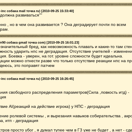
-inc собака mail точка ru) [2010-09-25 15:33:40]
 должна развиваться""
нно , но в чем она развивается ? Она деградирует почти по всем
рам.
r90 собака gmail точка com) [2010-09-25 16:01:23]
езначительный бред, как невозможность плавать и какие-то там сте
жность ударить нпс не деградация. Отсутствие учителей - изменени
ия. Боевка - уверен, на гот. уровне сложности будет идеальна.
ации можно отнести разве что только отсутствие реакции нпс на пр
адеюсь, это поправят патчем
-inc собака mail точка ru) [2010-09-25 16:26:45]
ания свободного распределения параметров(Сила ,ловкость итд) -
ция
твие AI(реакций на действие игрока) у НПС - деградация
ение ролевой системы , и вырезания навыков собирательства , акро
а, итп - деградация
стров просто убог , я думал тупее чем в Г3 уже не будет , а нет - сде