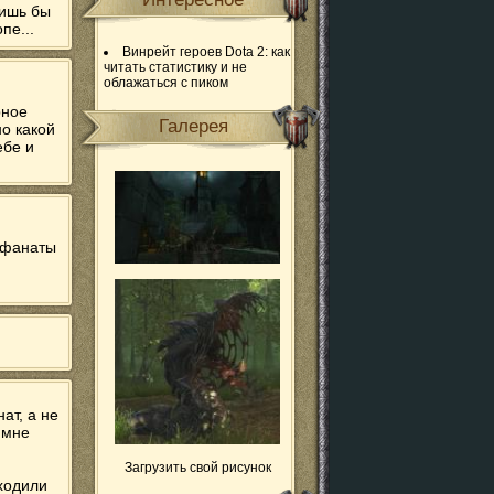
лишь бы
пе...
Винрейт героев Dota 2: как
читать статистику и не
облажаться с пиком
рное
Галерея
но какой
ебе и
 фанаты
ат, а не
 мне
Загрузить свой рисунок
ыходили