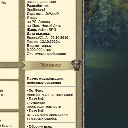
arcania-game.com
11%
Разработчик:
Spellbound
Издатель:
JoWooD
У нас:
на PC:
Акелла
на Xbox:
Новый Диск
Жанр:
Action RPG
Дата выхода:
Европа/США -
09.10.2010
Россия:
12.10.2010г.
Бюджет игры:
6 000 000 евро
Системные требования
Полезное
Патчи, модификации,
полезные сведения
ия
•
ХотФикс
ия
мини-патч для оптимизации
•
Патч №2
улучшение
производительности
•
Патч №3
исправление анимации и
текстовых ошибок
е
о было
•
Сборник всех