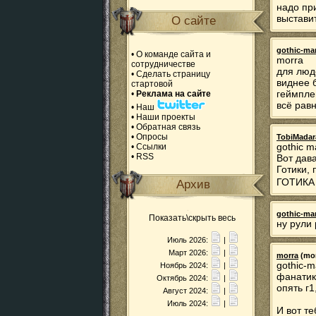
надо пр
выстави
О сайте
gothic-ma
•
О команде сайта и
morra
сотрудничестве
для люде
•
Сделать страницу
виднее 
стартовой
геймплей
•
Реклама на сайте
всё рав
•
Наш
•
Наши проекты
•
Обратная связь
•
Опросы
TobiMadar
gothic m
•
Ссылки
•
RSS
Вот дав
Готики, 
ГОТИКА 
Архив
gothic-ma
Показать\скрыть весь
ну рули 
Июль 2026:
|
Март 2026:
|
morra
(mor
gothic-m
Ноябрь 2024:
|
фанатик
Октябрь 2024:
|
опять г1
Август 2024:
|
Июль 2024:
|
И вот те