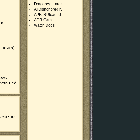
DragonAge-area
AllDishonored.ru
APB: RUloaded
ACR-Game
то
Watch Dogs
 нечто)
овой
есто неё
ажи что