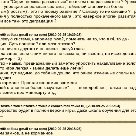
л что "Серия должна развиваться" но в чем она развиваться ? Урез
 , упрощается ролевая система , геймплей становится более
ным(простым) , это по твоему развитие ? Самому то не смешно ? Т
ния у полностью прокаченного мага , это наверное апогей развития
ли все таки это деградация ?
r90 собака gmail точка com) [2010-09-25 19:39:28]
левую систему, например nwn2, поменять на то, что в г4, то да -
ция. Суть понятна? или мозг отказал?
 я ничего другого и не писал - разуй глаза
лавание, если с ним ничего не связано, ни квестов, ни исследован
ример - г3)
тво - навык, предназначеный заметно упростить накапливание золо
что игра легкая - зачем делать еще легче?
ания, тут видимо, до тебя не дошло, что ранее изученные спелы на
адают.
в кармане. Простая экономия времени
ей становится более казуальным"..... - поподробнее, только не на
ь вопеть про миникарту и тд
 точка e точка r точка e точка c собака mail точка ru) [2010-09-25 20:05:54]
воровство будет в полной версии игры, даже шкала обучения для эт
..
r90 собака gmail точка com) [2010-09-25 20:18:23]
ом замков, а не корманное