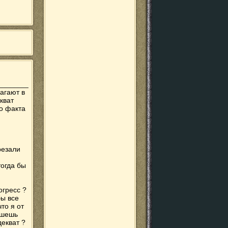
_______
агают в
кват
го факта
резали
и
тогда бы
огресс ?
бы все
то я от
ишешь
декват ?