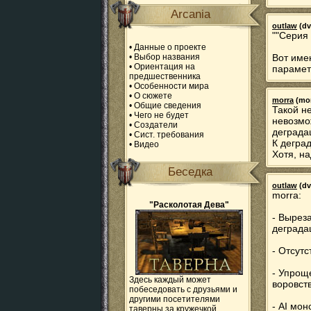
Arcania
outlaw
(dv
""Серия
•
Данные о проекте
•
Выбор названия
Вот име
•
Ориентация на
парамет
предшественника
•
Особенности мира
•
О сюжете
morra
(mor
•
Общие сведения
Такой н
•
Чего не будет
невозмо
•
Создатели
деградац
•
Сист. требования
К деград
•
Видео
Хотя, н
Беседка
outlaw
(dv
morra:
"Расколотая Дева"
- Вырез
деграда
- Отсутс
- Упрощ
Здесь каждый может
воровств
побеседовать с друзьями и
другими посетителями
- AI мон
таверны за кружечкой