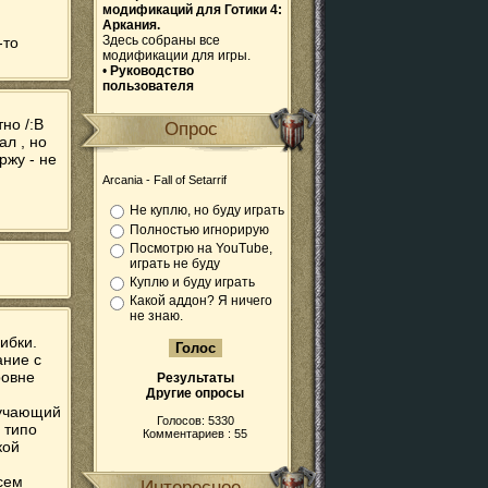
модификаций для Готики 4:
Аркания.
Здесь собраны все
-то
модификации для игры.
•
Руководство
пользователя
но /:В
Опрос
ал , но
ржу - не
Arcania - Fall of Setarrif
Не куплю, но буду играть
Полностью игнорирую
Посмотрю на YouTube,
играть не буду
Куплю и буду играть
Какой аддон? Я ничего
не знаю.
ибки.
ание с
ровне
Результаты
Другие опросы
бучающий
Голосов: 5330
 типо
Комментариев : 55
кой
сем
Интересное