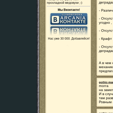
деграда
прохладной медовухи ;-)
Мы Вконтакте!
- Разли
- Отсутс
угодно ,
- Отсут
- Крафт 
Нас уже 30 000. Добавляйся!
- Отсутс
деграда
А в чем 
механик
предлага
gothic-ma
morra
на заме
И в случ
там раз
Ровным 