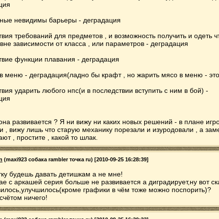
ция
чные невидимы барьеры - деградация
твия требований для предметов , и возможность получить и одеть ч
 вне зависимости от класса , или параметров - деградация
ствие функции плавания - деградация
в меню - деградация(ладно бы крафт , но жарить мясо в меню - это
твия ударить любого нпс(и в последствии вступить с ним в бой) -
ция
она развивается ? Я ни вижу ни каких новых решений - в плане игр
и , вижу лишь что старую механику порезали и изуродовали , а зам
ют , простите , какой то шлак.
n
(maxi923 собака rambler точка ru) [2010-09-25 16:28:39]
тку будешь давать детишкам а не мне!
ае с аркашей серия больше не развивается а диградирует,ну вот ск
вилось,улучшилось(кроме графики в чём тоже можно поспорить)?
счётом ничего!