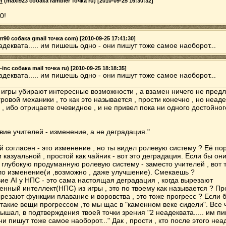
n
(maxi923 собака rambler точка ru) [2010-09-25 16:30:32]
0!
r90 собака gmail точка com) [2010-09-25 17:41:30]
адеквата..... им пишешь одно - они пишут тоже самое наоборот...
-inc собака mail точка ru) [2010-09-25 18:18:35]
адеквата..... им пишешь одно - они пишут тоже самое наоборот...
________________________________________________________
з игры убирают интересные возможности , а взамен ничего не предл
ровой механики , то как это называется , прости конечно , но неаде
 , ибо отрицаете очевидное , и не привел пока ни одного достойно
вие учителей - изменение, а не деградация."
й согласен - это изменение , но ты видел ролевую систему ? Её по
 казуальной , простой как чайник - вот это деградация. Если бы он
 глубокую продуманную ролевую систему - заместо учителей , вот 
ыло изменение(и ,возможно , даже улучшение). Смекаешь ?
вие AI у НПС - это сама настоящая деградация , когда вырезают
енный интеллект(НПС) из игры , это по твоему как называется ? Пр
ырезают функции плавание и воровства , это тоже прогресс ? Если 
такие вещи прогрессом ,то мы щас в "каменном веке сидели". Все ч
ышал, в подтверждения твоей точки зрения "2 неадеквата..... им п
ни пишут тоже самое наоборот..." Дак , прости , кто после этого неа