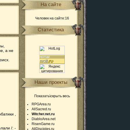
На сайте
Человек на сайте:16
Статистика
ны,
е, а не
оисх.
Наши проекты
Показать\скрыть весь
RPGArea.ru
AllSacred.ru
батики ,
Witcher.net.ru
DiabloArea.net
RisenGame.ru
лали /: -
AllDisciples.ru