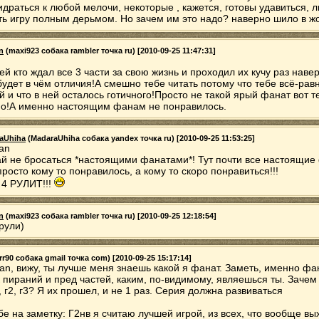
идраться к любой мелочи, некоторые , кажется, готовы удавиться, 
ть игру полным дерьмом. Но зачем им это надо? наверно шило в жо
n
(maxi923 собака rambler точка ru) [2010-09-25 11:47:31]
й кто ждал все 3 части за свою жизнь и проходил их кучу раз наве
будет в чём отличия!А смешно тебе читать потому что тебе всё-рав
 и что в ней осталось готичного!Просто не такой ярый фанат вот т
но!А именно настоящим фанам не понравилось.
aUhiha
(MadaraUhiha собака yandex точка ru) [2010-09-25 11:53:25]
an
ай не бросаться *настоящими фанатами*! Тут почти все настоящие
просто кому то понравилось, а кому то скоро понравиться!!!
4 РУЛИТ!!!
n
(maxi923 собака rambler точка ru) [2010-09-25 12:18:54]
рули)
r90 собака gmail точка com) [2010-09-25 15:17:14]
an, вижу, ты лучше меня знаешь какой я фанат. Заметь, именно фан
 пираний и пред частей, каким, по-видимому, являешься ты. Зачем
, г2, г3? Я их прошел, и не 1 раз. Серия должна развиваться
бе на заметку: Г2нв я считаю лучшей игрой, из всех, что вообще в