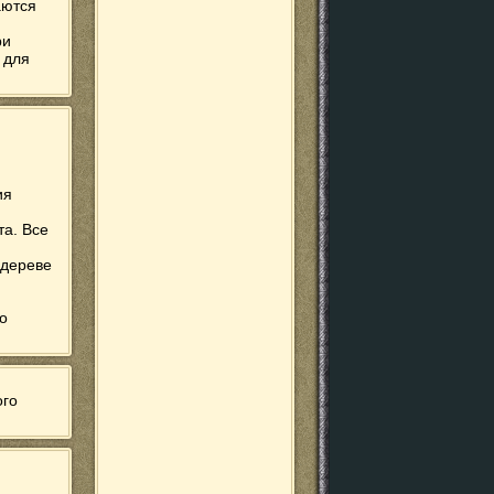
аются
ри
 для
ия
та. Все
 дереве
до
ого