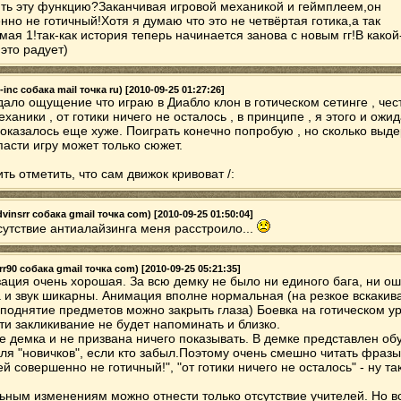
ть эту функцию?Заканчивая игровой механикой и геймплеем,он
но не готичный!Хотя я думаю что это не четвёртая готика,а так
ая 1!так-как история теперь начинается занова с новым гг!В какой
это радует)
-inc собака mail точка ru) [2010-09-25 01:27:26]
ало ощущение что играю в Диабло клон в готическом сетинге , чест
ханики , от готики ничего не осталось , в принципе , я этого и ожид
 оказалось еще хуже. Поиграть конечно попробую , но сколько выде
пасти игру может только сюжет.
ить отметить, что сам движок кривоват /:
vinsrr собака gmail точка com) [2010-09-25 01:50:04]
тсутствие антиалайзинга меня расстроило...
r90 собака gmail точка com) [2010-09-25 05:21:35]
ация очень хорошая. За всю демку не было ни единого бага, ни ош
 и звук шикарны. Анимация вполне нормальная (на резкое вскакив
 поднятие предметов можно закрыть глаза) Боевка на готическом у
ти закликивание не будет напоминать и близко.
е демка и не призвана ничего показывать. В демке представлен о
для "новичков", если кто забыл.Поэтому очень смешно читать фразы
й совершенно не готичный!", "от готики ничего не осталось" - ну та
льным изменениям можно отнести только отсутствие учителей. Но в