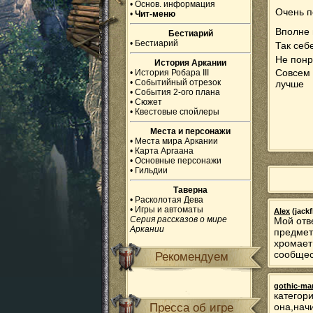
•
Основ. информация
Очень п
•
Чит-меню
Вполне 
Бестиарий
•
Бестиарий
Так себ
Не понр
История Аркании
Совсем 
•
История Робара III
•
Событийный отрезок
лучше
•
События 2-ого плана
•
Сюжет
•
Квестовые спойлеры
Места и персонажи
•
Места мира Аркании
•
Карта Аргаана
•
Основные персонажи
•
Гильдии
Таверна
•
Расколотая Дева
•
Игры и автоматы
Alex
(jackf
Серия рассказов о мире
Мой отв
Аркании
предмет
хромает
сообщес
Рекомендуем
gothic-ma
категори
Пресса об игре
она,нач