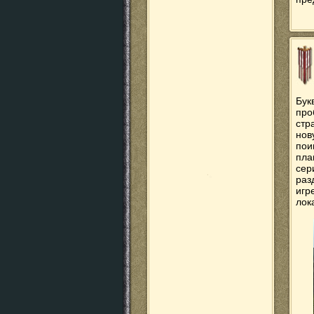
Бук
про
стр
нов
пои
пла
сер
раз
игр
лок