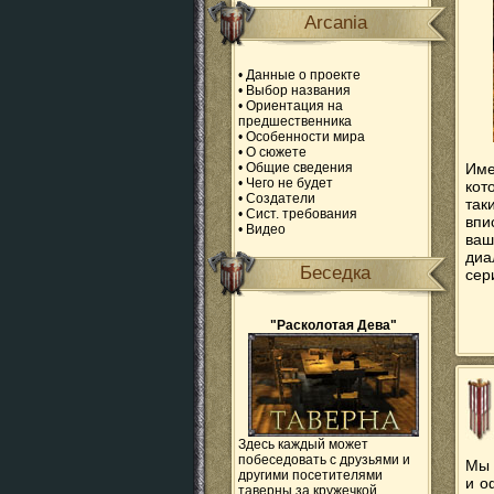
Arcania
•
Данные о проекте
•
Выбор названия
•
Ориентация на
предшественника
•
Особенности мира
•
О сюжете
•
Общие сведения
Име
•
Чего не будет
кот
•
Создатели
так
•
Сист. требования
впи
•
Видео
ваш
диа
Беседка
сер
"Расколотая Дева"
Здесь каждый может
побеседовать с друзьями и
Мы 
другими посетителями
и о
таверны за кружечкой