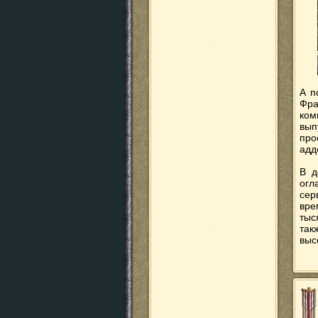
А п
Фра
ком
вып
про
адд
В д
огл
сер
вре
тыс
так
выс