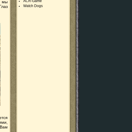
ACR-Game
м мы
Watch Dogs
Глаз
ется
ями,
 Вам