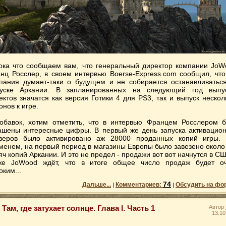
ока что сообщаем вам, что генеральный директор компании JoW
нц Росслер, в своем интервью Boerse-Express.com сообщил, что
пания думает-таки о будущем и не собирается останавливатьс
уске Аркании. В запланированных на следующий год выпу
ектов значатся как версия Готики 4 для PS3, так и выпуск нескол
онов к игре.
обавок, хотим отметить, что в интервью Францем Росслером 
ашены интересные цифры. В первый же день запуска активацио
веров было активировано аж 28000 проданных копий игры.
менем, на первый период в магазины Европы было завезено около
яч копий Аркании. И это не предел - продажи вот вот начнутся в СШ
же JoWood ждёт, что в итоге общее число продаж будет о
оким...
74
Дальше...
Комментариев:
Обсудить на фо
|
|
Там, где затухает солнце. Глава I. Часть 1
Автор
13.10