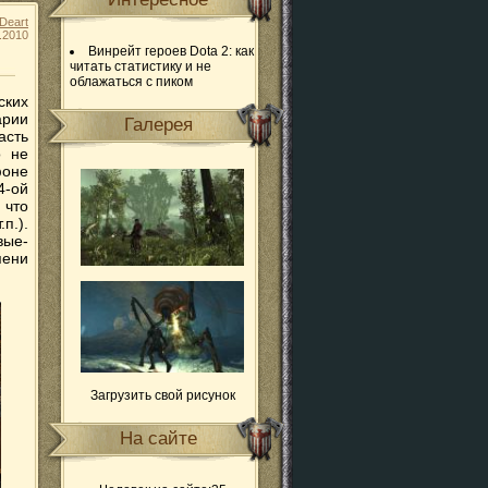
Deart
.2010
Винрейт героев Dota 2: как
читать статистику и не
облажаться с пиком
ских
арии
Галерея
асть
о не
фоне
4-ой
 что
п.).
вые-
пени
Загрузить свой рисунок
На сайте