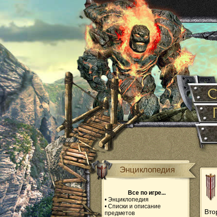
Энциклопедия
Все по игре...
•
Энциклопедия
•
Списки и описание
Вто
предметов