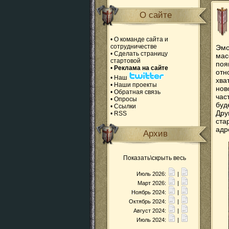
О сайте
•
О команде сайта и
сотрудничестве
Эмо
•
Сделать страницу
мас
стартовой
поя
•
Реклама на сайте
отн
•
Наш
хва
•
Наши проекты
нов
•
Обратная связь
час
•
Опросы
буд
•
Ссылки
Дру
•
RSS
ста
адр
Архив
Показать\скрыть весь
Июль 2026:
|
Март 2026:
|
Ноябрь 2024:
|
Октябрь 2024:
|
Август 2024:
|
Июль 2024:
|