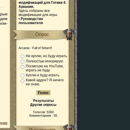
модификаций для Готики 4:
Аркания.
Здесь собраны все
орые
модификации для игры.
идим
•
Руководство
ном-
пользователя
Опрос
Arcania - Fall of Setarrif
Не куплю, но буду играть
Полностью игнорирую
Посмотрю на YouTube,
играть не буду
Куплю и буду играть
Какой аддон? Я ничего
не знаю.
Результаты
Другие опросы
Голосов: 5360
Комментариев : 55
руме
Интересное