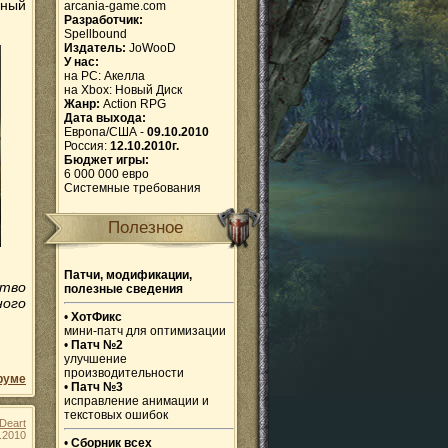
нный
arcania-game.com
Разработчик:
Spellbound
Издатель:
JoWooD
У нас:
на PC:
Акелла
на Xbox:
Новый Диск
Жанр:
Action RPG
Дата выхода:
Европа/США -
09.10.2010
Россия:
12.10.2010г.
Бюджет игры:
6 000 000 евро
Системные требования
Полезное
Патчи, модификации,
ство
полезные сведения
ного
•
ХотФикс
мини-патч для оптимизации
•
Патч №2
улучшение
производительности
руме
•
Патч №3
исправление анимации и
текстовых ошибок
Deart
.2010
•
Сборник всех