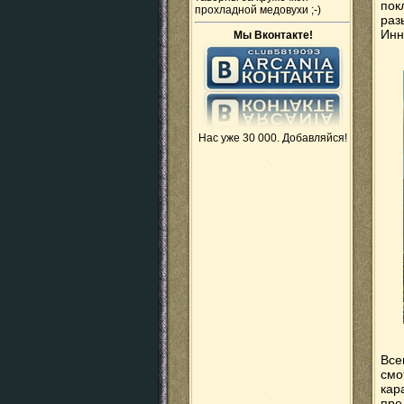
пок
прохладной медовухи ;-)
раз
Инн
Мы Вконтакте!
Нас уже 30 000. Добавляйся!
Все
смо
кар
пре