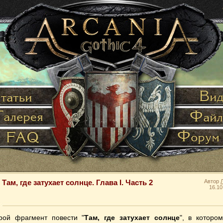
Там, где затухает солнце. Глава I. Часть 2
Автор
16.10
рой фрагмент повести "
Там, где затухает солнце
", в которо