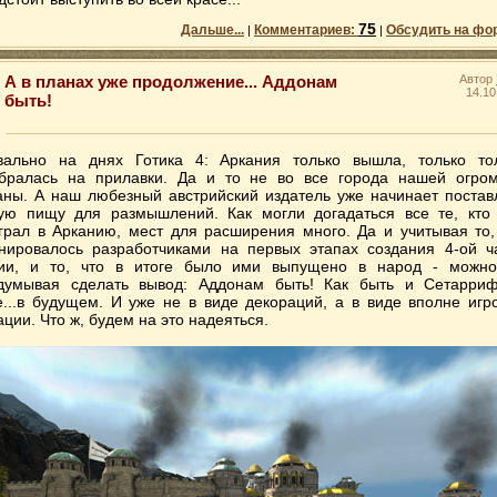
75
Дальше...
Комментариев:
Обсудить на фо
|
|
А в планах уже продолжение... Аддонам
Автор
14.10
быть!
вально на днях Готика 4: Аркания только вышла, только то
бралась на прилавки. Да и то не во все города нашей огро
аны. А наш любезный австрийский издатель уже начинает постав
ую пищу для размышлений. Как могли догадаться все те, кто
грал в Арканию, мест для расширения много. Да и учитывая то,
нировалось разработчиками на первых этапах создания 4-ой ч
ии, и то, что в итоге было ими выпущено в народ - можн
думывая сделать вывод: Аддонам быть! Как быть и Сетарри
е...в будущем. И уже не в виде декораций, а в виде вполне игр
ации. Что ж, будем на это надеяться.