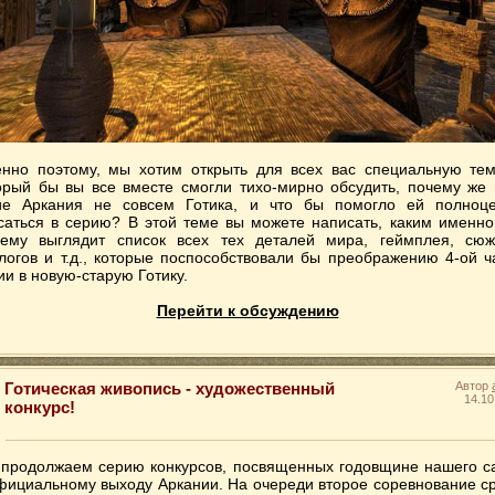
нно поэтому, мы хотим открыть для всех вас специальную тем
орый бы вы все вместе смогли тихо-мирно обсудить, почему же 
ие Аркания не совсем Готика, и что бы помогло ей полноц
саться в серию? В этой теме вы можете написать, каким именно
ему выглядит список всех тех деталей мира, геймплея, сюж
логов и т.д., которые поспособствовали бы преображению 4-ой ч
ии в новую-старую Готику.
Перейти к обсуждению
Готическая живопись - художественный
Автор
14.10
конкурс!
продолжаем серию конкурсов, посвященных годовщине нашего с
фициальному выходу Аркании. На очереди второе соревнование с