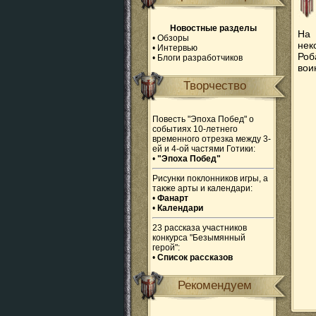
Новостные разделы
На 
•
Обзоры
нек
•
Интервью
Роб
•
Блоги разработчиков
вои
Творчество
Повесть "Эпоха Побед" о
событиях 10-летнего
временного отрезка между 3-
ей и 4-ой частями Готики:
•
"Эпоха Побед"
Рисунки поклонников игры, а
также арты и календари:
•
Фанарт
•
Календари
23 рассказа участников
конкурса "Безымянный
герой":
•
Список рассказов
Рекомендуем