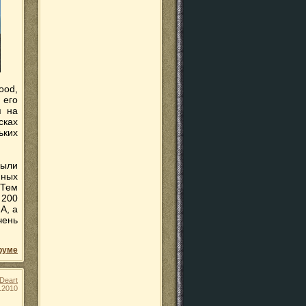
ood,
 его
я на
сках
ьких
были
нных
 Тем
 200
А, а
чень
руме
Deart
.2010