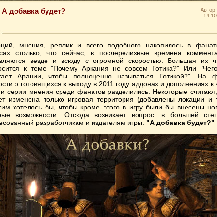
А добавка будет?
Автор
14.10
ций, мнения, реплик и всего подобного накопилось в фанат
сах столько, что сейчас, в послерелизные времена коммент
вляются везде и всюду с огромной скоростью. Большая их ч
осится к теме "Почему Аркания не совсем Готика?" Или "Чег
тает Арании, чтобы полноценно называться Готикой?". На 
ости о готовящихся к выходу в 2011 году аддонах и дополнениях к 
ти серии мнения среди фанатов разделились. Некоторые считают,
ет изменена только игровая территория (добавлены локации и т.
гим хотелось бы, чтобы кроме этого в игру были бы внесены но
рые возможности. Отсюда возникает вопрос, в большей сте
есованный разработчикам и издателям игры:
"А добавка будет?"