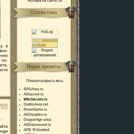
Человек на сайте:35
Статистика
у, в
все-
енно
 по-
ета,
Наши проекты
асти
Показать\скрыть весь
RPGArea.ru
AllSacred.ru
Witcher.net.ru
DiabloArea.net
admin
.2010
RisenGame.ru
AllDisciples.ru
DragonAge-area
AllDishonored.ru
айта
APB: RUloaded
реди