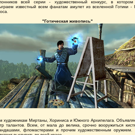
лонников всей серии - художественный конкурс, в которо
ыграем известный всем фанатам амулет из вселенной Готики - 
оса.
"Готическая живопись"
м художникам Миртаны, Хориниса и Южного Архипелага. Объявля
тр талантов. Всем, от мала до велика, срочно вооружиться кист
андашами, фломастерами и прочим художественным оружием.
дстоит выступить во всей красе...