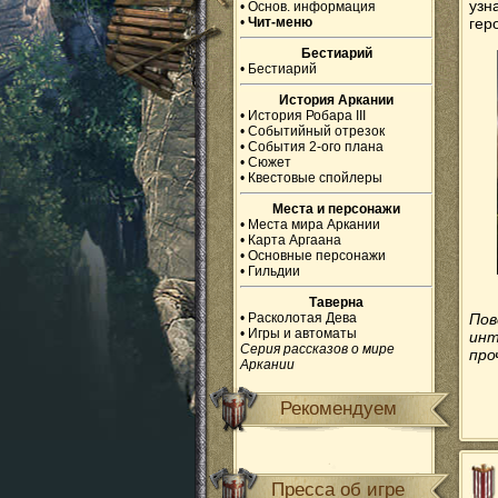
узн
•
Основ. информация
•
Чит-меню
геро
Бестиарий
•
Бестиарий
История Аркании
•
История Робара III
•
Событийный отрезок
•
События 2-ого плана
•
Сюжет
•
Квестовые спойлеры
Места и персонажи
•
Места мира Аркании
•
Карта Аргаана
•
Основные персонажи
•
Гильдии
Таверна
•
Расколотая Дева
Пов
•
Игры и автоматы
инт
Серия рассказов о мире
про
Аркании
Рекомендуем
Пресса об игре