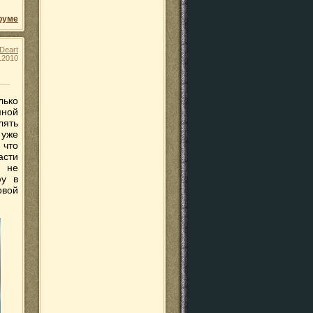
руме
Deart
.2010
лько
мной
лять
 уже
 что
асти
о не
фу в
овой