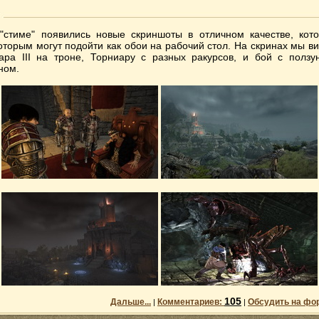
"стиме" появились новые скриншоты в отличном качестве, кот
оторым могут подойти как обои на рабочий стол. На скринах мы в
ара III на троне, Торниару с разных ракурсов, и бой с ползу
ном.
105
Дальше...
Комментариев:
Обсудить на фо
|
|