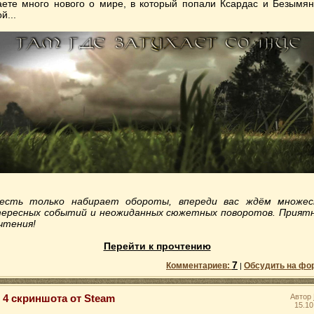
аете много нового о мире, в который попали Ксардас и Безымя
й...
есть только набирает обороты, впереди вас ждём множе
ересных событий и неожиданных сюжетных поворотов. Прият
чтения!
Перейти к прочтению
7
Комментариев:
Обсудить на фо
|
4 скриншота от Steam
Автор
15.10