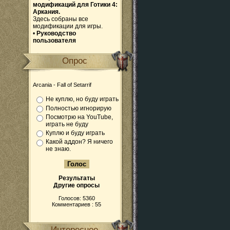
модификаций для Готики 4:
Аркания.
Здесь собраны все
модификации для игры.
•
Руководство
пользователя
Опрос
Arcania - Fall of Setarrif
Не куплю, но буду играть
Полностью игнорирую
Посмотрю на YouTube,
играть не буду
Куплю и буду играть
Какой аддон? Я ничего
не знаю.
Результаты
Другие опросы
Голосов: 5360
Комментариев : 55
Интересное