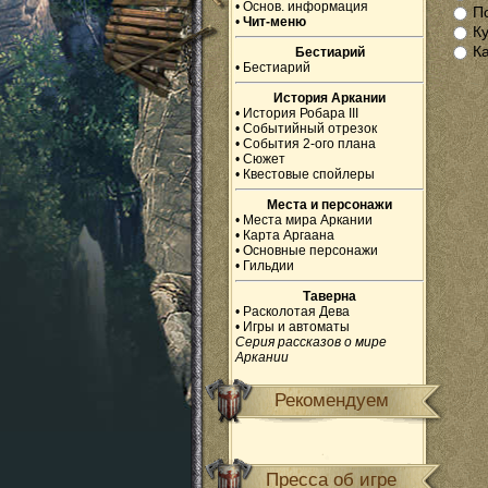
•
Основ. информация
П
•
Чит-меню
К
К
Бестиарий
•
Бестиарий
История Аркании
•
История Робара III
•
Событийный отрезок
•
События 2-ого плана
•
Сюжет
•
Квестовые спойлеры
Места и персонажи
•
Места мира Аркании
•
Карта Аргаана
•
Основные персонажи
•
Гильдии
Таверна
•
Расколотая Дева
•
Игры и автоматы
Серия рассказов о мире
Аркании
Рекомендуем
Пресса об игре