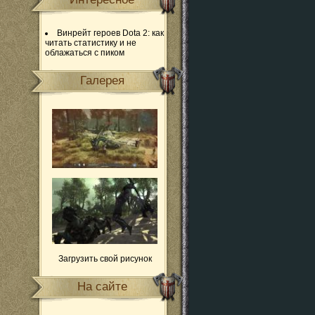
Винрейт героев Dota 2: как
читать статистику и не
облажаться с пиком
Галерея
Загрузить свой рисунок
На сайте