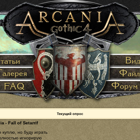
Текущий опрос
a - Fall of Setarrif
 куплю, но буду играть
олностью игнорирую