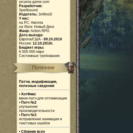
arcania-game.com
Разработчик:
Spellbound
Издатель:
JoWooD
У нас:
на PC:
Акелла
на Xbox:
Новый Диск
Жанр:
Action RPG
Дата выхода:
Европа/США -
09.10.2010
Россия:
12.10.2010г.
Бюджет игры:
6 000 000 евро
Системные требования
Полезное
Патчи, модификации,
полезные сведения
•
ХотФикс
мини-патч для оптимизации
•
Патч №2
улучшение
производительности
•
Патч №3
исправление анимации и
текстовых ошибок
•
Сборник всех