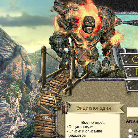
Энциклопедия
Arcani
Все по игре...
•
Энциклопедия
Не
•
Списки и описание
предметов
П