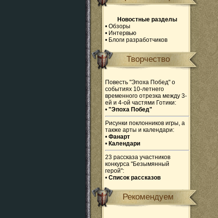
Новостные разделы
•
Обзоры
•
Интервью
•
Блоги разработчиков
Творчество
Повесть "Эпоха Побед" о
событиях 10-летнего
временного отрезка между 3-
ей и 4-ой частями Готики:
•
"Эпоха Побед"
Рисунки поклонников игры, а
также арты и календари:
•
Фанарт
•
Календари
23 рассказа участников
конкурса "Безымянный
герой":
•
Список рассказов
Рекомендуем