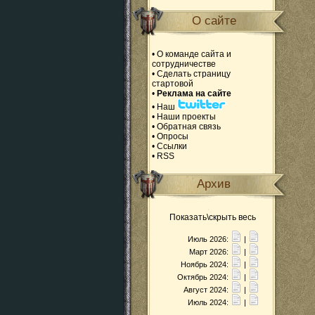
О сайте
•
О команде сайта и
сотрудничестве
•
Сделать страницу
стартовой
•
Реклама на сайте
•
Наш
•
Наши проекты
•
Обратная связь
•
Опросы
•
Ссылки
•
RSS
Архив
Показать\скрыть весь
Июль 2026:
|
Март 2026:
|
Ноябрь 2024:
|
Октябрь 2024:
|
Август 2024:
|
Июль 2024:
|