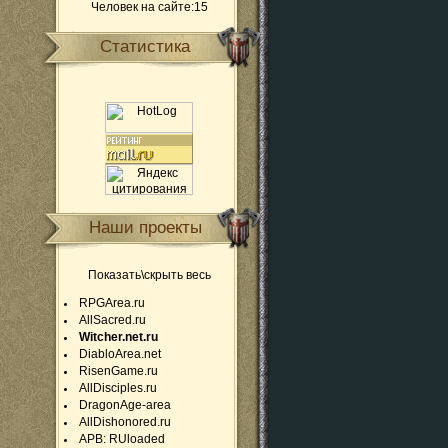
Человек на сайте:15
Статистика
Наши проекты
Показать\скрыть весь
RPGArea.ru
AllSacred.ru
Witcher.net.ru
DiabloArea.net
RisenGame.ru
AllDisciples.ru
DragonAge-area
AllDishonored.ru
APB: RUloaded