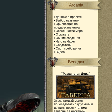
Arcania
•
Данные о проекте
•
Выбор названия
•
Ориентация на
предшественника
•
Особенности мира
•
О сюжете
•
Общие сведения
•
Чего не будет
•
Создатели
•
Сист. требования
•
Видео
Беседка
"Расколотая Дева"
Здесь каждый может
побеседовать с друзьями и
другими посетителями
таверны за кружечкой