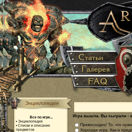
Энциклопедия
Игра вышла. Вы сыграли - 
Все по игре...
•
Энциклопедия
Превосходно! То, что нужн
•
Списки и описание
предметов
Хорошая игра. Как и пред