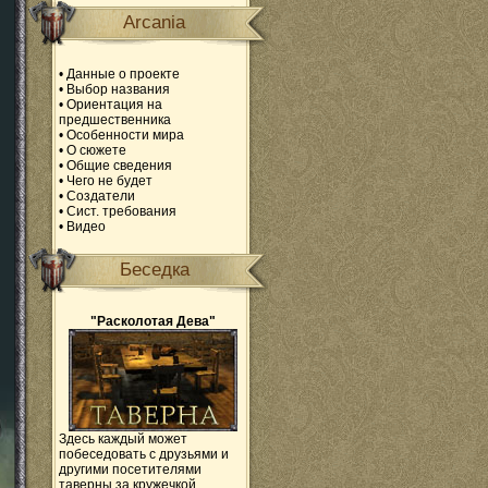
Arcania
•
Данные о проекте
•
Выбор названия
•
Ориентация на
предшественника
•
Особенности мира
•
О сюжете
•
Общие сведения
•
Чего не будет
•
Создатели
•
Сист. требования
•
Видео
Беседка
"Расколотая Дева"
Здесь каждый может
побеседовать с друзьями и
другими посетителями
таверны за кружечкой