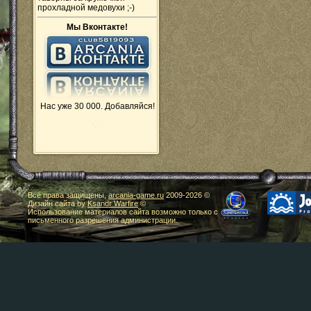
прохладной медовухи ;-)
Мы Вконтакте!
Нас уже 30 000. Добавляйся!
Все права защищены,
arcania-game.ru
2009-
2026 ©
Дизайн сайта by
Ksandr Warfire
©
Использование материалов сайта возможно только с
письменного разрешения администрации.