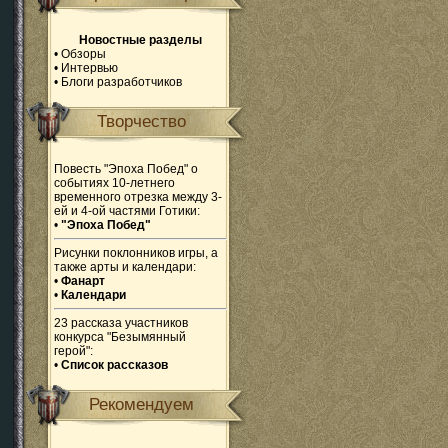
Новостные разделы
•
Обзоры
•
Интервью
•
Блоги разработчиков
Творчество
Повесть "Эпоха Побед" о
событиях 10-летнего
временного отрезка между 3-
ей и 4-ой частями Готики:
•
"Эпоха Побед"
Рисунки поклонников игры, а
также арты и календари:
•
Фанарт
•
Календари
23 рассказа участников
конкурса "Безымянный
герой":
•
Список рассказов
Рекомендуем