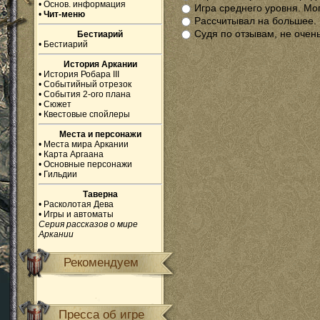
•
Основ. информация
Игра среднего уровня. Мо
•
Чит-меню
Рассчитывал на большее.
Судя по отзывам, не очень
Бестиарий
•
Бестиарий
История Аркании
•
История Робара III
•
Событийный отрезок
•
События 2-ого плана
•
Сюжет
•
Квестовые спойлеры
Места и персонажи
•
Места мира Аркании
•
Карта Аргаана
•
Основные персонажи
•
Гильдии
Таверна
•
Расколотая Дева
•
Игры и автоматы
Серия рассказов о мире
Аркании
Рекомендуем
Пресса об игре