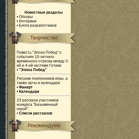
Новостные разделы
•
Обзоры
•
Интервью
•
Блоги разработчиков
Творчество
Повесть "Эпоха Побед" о
событиях 10-летнего
временного отрезка между 3-
ей и 4-ой частями Готики:
•
"Эпоха Побед"
Рисунки поклонников игры, а
также арты и календари:
•
Фанарт
•
Календари
23 рассказа участников
конкурса "Безымянный
герой":
•
Список рассказов
Рекомендуем