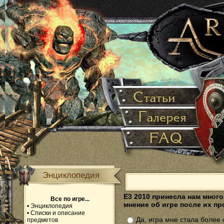
Энциклопедия
Е3 2010 принесла нам мног
Все по игре...
мнение об игре после их п
•
Энциклопедия
•
Списки и описание
Да, игра мне стала более
предметов