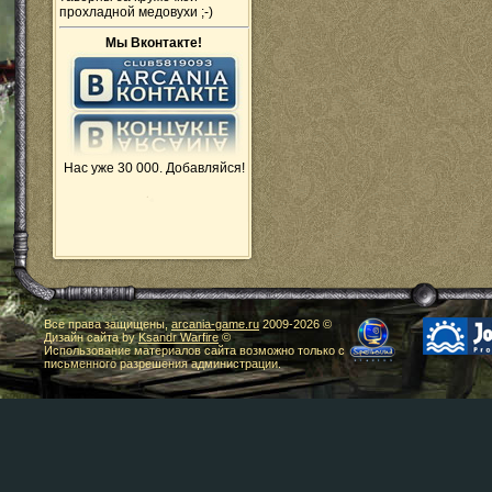
прохладной медовухи ;-)
Мы Вконтакте!
Нас уже 30 000. Добавляйся!
Все права защищены,
arcania-game.ru
2009-
2026 ©
Дизайн сайта by
Ksandr Warfire
©
Использование материалов сайта возможно только с
письменного разрешения администрации.