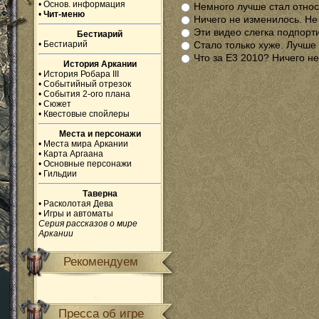
•
Основ. информация
Немного лучше стал относ
•
Чит-меню
Ничего не изменилось. Не
Эти видео слегка подпорт
Бестиарий
•
Бестиарий
Стало только хуже. Лучше
Что за Е3 2010? Ничего н
История Аркании
•
История Робара III
•
Событийный отрезок
•
События 2-ого плана
•
Сюжет
•
Квестовые спойлеры
Места и персонажи
•
Места мира Аркании
•
Карта Аргаана
•
Основные персонажи
•
Гильдии
Таверна
•
Расколотая Дева
•
Игры и автоматы
Серия рассказов о мире
Аркании
Рекомендуем
Пресса об игре