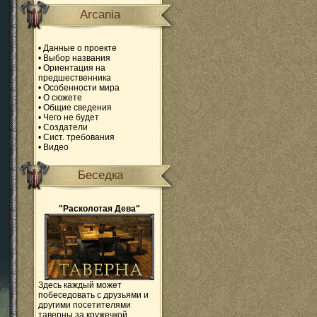
Arcania
•
Данные о проекте
•
Выбор названия
•
Ориентация на
предшественника
•
Особенности мира
•
О сюжете
•
Общие сведения
•
Чего не будет
•
Создатели
•
Сист. требования
•
Видео
Беседка
"Расколотая Дева"
Здесь каждый может
побеседовать с друзьями и
другими посетителями
таверны за кружечкой