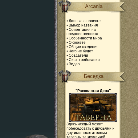
Arcania
•
Данные о проекте
•
Выбор названия
•
Ориентация на
предшественника
•
Особенности мира
•
О сюжете
•
Общие сведения
•
Чего не будет
•
Создатели
•
Сист. требования
•
Видео
Беседка
"Расколотая Дева"
Здесь каждый может
побеседовать с друзьями и
другими посетителями
таверны за кружечкой