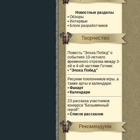
Новостные разделы
•
Обзоры
•
Интервью
•
Блоги разработчиков
Творчество
Повесть "Эпоха Побед" о
событиях 10-летнего
временного отрезка между 3-
ей и 4-ой частями Готики:
•
"Эпоха Побед"
Рисунки поклонников игры, а
также арты и календари:
•
Фанарт
•
Календари
23 рассказа участников
конкурса "Безымянный
герой":
•
Список рассказов
Рекомендуем