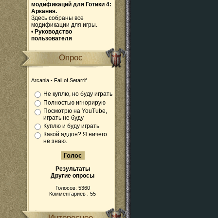
модификаций для Готики 4:
Аркания.
Здесь собраны все
модификации для игры.
•
Руководство
пользователя
Опрос
Arcania - Fall of Setarrif
Не куплю, но буду играть
Полностью игнорирую
Посмотрю на YouTube,
играть не буду
Куплю и буду играть
Какой аддон? Я ничего
не знаю.
Результаты
Другие опросы
Голосов: 5360
Комментариев : 55
Интересное