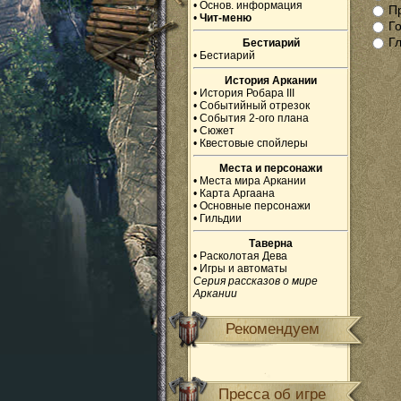
•
Основ. информация
П
•
Чит-меню
Г
Г
Бестиарий
•
Бестиарий
История Аркании
•
История Робара III
•
Событийный отрезок
•
События 2-ого плана
•
Сюжет
•
Квестовые спойлеры
Места и персонажи
•
Места мира Аркании
•
Карта Аргаана
•
Основные персонажи
•
Гильдии
Таверна
•
Расколотая Дева
•
Игры и автоматы
Серия рассказов о мире
Аркании
Рекомендуем
Пресса об игре