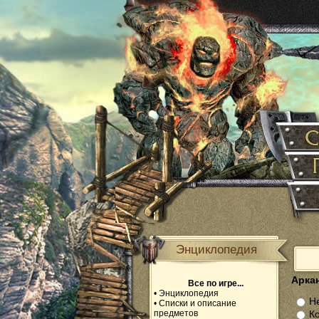
Энциклопедия
Аркан
Все по игре...
•
Энциклопедия
Не
•
Списки и описание
предметов
К