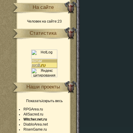
На сайте
Человек на сайте:23
Статистика
Наши проекты
Показать\скрыть весь
RPGArea.ru
AllSacred.ru
Witcher.net.ru
DiabloArea.net
RisenGame.ru