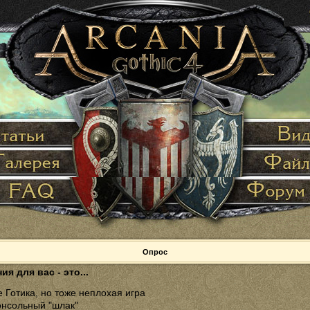
Опрос
ия для вас - это...
 Готика, но тоже неплохая игра
онсольный "шлак"