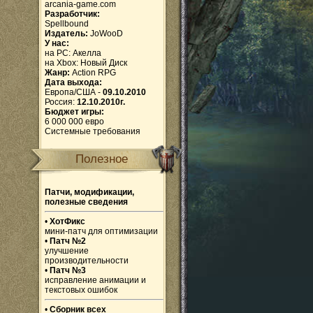
arcania-game.com
Разработчик:
Spellbound
Издатель:
JoWooD
У нас:
на PC:
Акелла
на Xbox:
Новый Диск
Жанр:
Action RPG
Дата выхода:
Европа/США -
09.10.2010
Россия:
12.10.2010г.
Бюджет игры:
6 000 000 евро
Системные требования
Полезное
Патчи, модификации,
полезные сведения
•
ХотФикс
мини-патч для оптимизации
•
Патч №2
улучшение
производительности
•
Патч №3
исправление анимации и
текстовых ошибок
•
Сборник всех