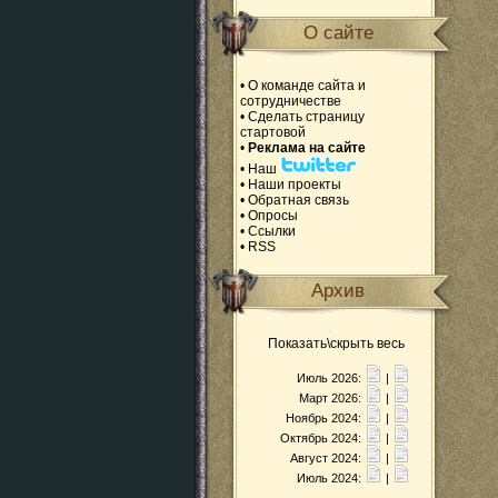
О сайте
•
О команде сайта и
сотрудничестве
•
Сделать страницу
стартовой
•
Реклама на сайте
•
Наш
•
Наши проекты
•
Обратная связь
•
Опросы
•
Ссылки
•
RSS
Архив
Показать\скрыть весь
Июль 2026:
|
Март 2026:
|
Ноябрь 2024:
|
Октябрь 2024:
|
Август 2024:
|
Июль 2024:
|