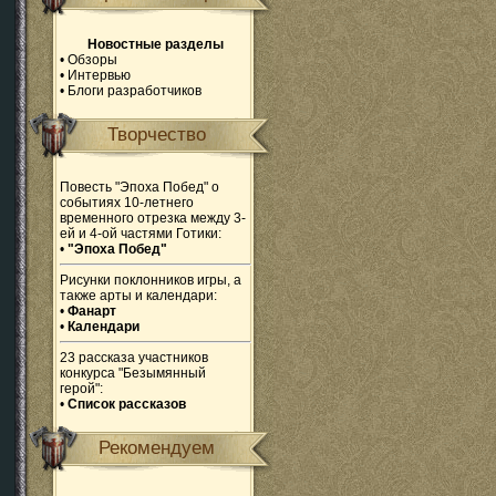
Новостные разделы
•
Обзоры
•
Интервью
•
Блоги разработчиков
Творчество
Повесть "Эпоха Побед" о
событиях 10-летнего
временного отрезка между 3-
ей и 4-ой частями Готики:
•
"Эпоха Побед"
Рисунки поклонников игры, а
также арты и календари:
•
Фанарт
•
Календари
23 рассказа участников
конкурса "Безымянный
герой":
•
Список рассказов
Рекомендуем