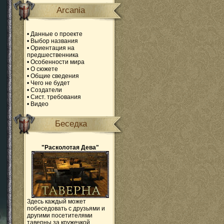
Arcania
•
Данные о проекте
•
Выбор названия
•
Ориентация на
предшественника
•
Особенности мира
•
О сюжете
•
Общие сведения
•
Чего не будет
•
Создатели
•
Сист. требования
•
Видео
Беседка
"Расколотая Дева"
Здесь каждый может
побеседовать с друзьями и
другими посетителями
таверны за кружечкой