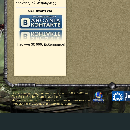
прохладной медовухи ;-)
Мы Вконтакте!
Нас уже 30 000. Добавляйся!
Все права защищены,
arcania-game.ru
2009-
2026 ©
Дизайн сайта by
Ksandr Warfire
©
Использование материалов сайта возможно только с
письменного разрешения администрации.