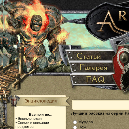
Энциклопедия
Лучший рассказ из серии Р
Все по игре...
•
Энциклопедия
Мурдра
•
Списки и описание
предметов
Нож