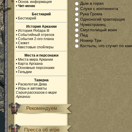
•
Основ. информация
Дым в горах
•
Чит-меню
Слухи с континента
Рука Грома
Бестиарий
•
Бестиарий
Одноногий трактирщик
Чужестранец
История Аркании
Смуглолицый воин
•
История Робара III
•
Событийный отрезок
Пед
•
События 2-ого плана
Номер Три
•
Сюжет
Костыль, что стучит по ка
•
Квестовые спойлеры
Места и персонажи
•
Места мира Аркании
•
Карта Аргаана
•
Основные персонажи
•
Гильдии
Таверна
•
Расколотая Дева
•
Игры и автоматы
Серия рассказов о мире
Аркании
Рекомендуем
Пресса об игре